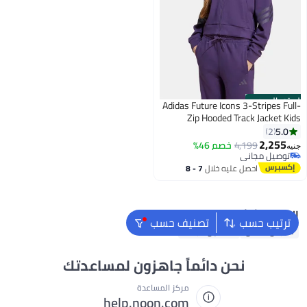
الستور الرسمي
Adidas Future Icons 3-Stripes Full-
Zip Hooded Track Jacket Kids
5.0
2
2,255
4,199
خصم 46%
جنيه
توصيل مجاني
توصيل مجاني
احصل عليه خلال
7 - 8
اغسطس
البحث الشائع
ترتيب حسب
تصنيف حسب
ملابس اطفال
فساتين للبنات
نحن دائماً جاهزون لمساعدتك
مركز المساعدة
help.noon.com