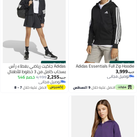
الستور الرسمي
الستور الرسمي
Adidas Essentials Full Zip Hoodie
Adidas جاكيت رياضي بغطاء رأس
3,999
بسحاب كامل من 3 خطوط للأطفال
جنيه
2,255
توصيل مجاني
4,199
خصم 46%
جنيه
توصيل مجاني
توصيل مجاني
توصيل مجاني
احصل عليه خلال
9 اغسطس
احصل عليه خلال
7 - 8
اغسطس