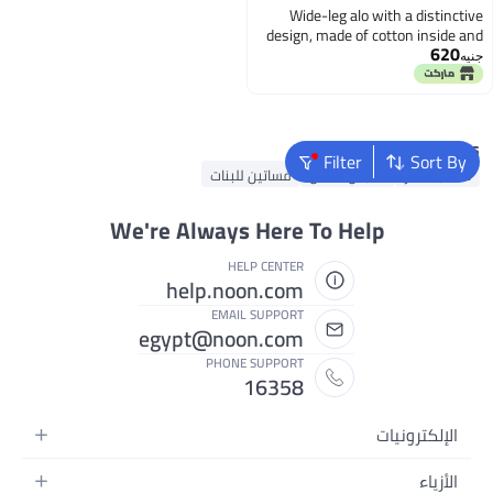
Wide-leg alo with a distinctive
design, made of cotton inside and
620
a soft texture on the outside,
جنيه
comfortable wide legs, with a
drawstring waist, color navy blue.
Popular Searches
Filter
Sort By
حقائب ظهر
ملابس اطفال
فساتين للبنات
We're Always Here To Help
HELP CENTER
help.noon.com
EMAIL SUPPORT
egypt@noon.com
PHONE SUPPORT
16358
الإلكترونيات
الهواتف المتحركة
الأزياء