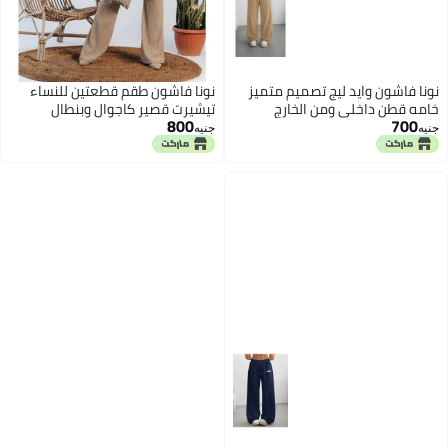
نونا فاشون وايد ليج تصميم متميز
نونا فاشون طقم قطعتين للنساء
خامه قطن داخلي ومن الخارج
تيشيرت قصير كاجوال وبنطال
800
700
ملمس ناعم واسع الساق مريح برباط
فضفاض بتصميم رياضي متميز لون
جنيه
جنيه
من الخصر اللون بيج
بيج خامه كوريشه ليكرا مستورد