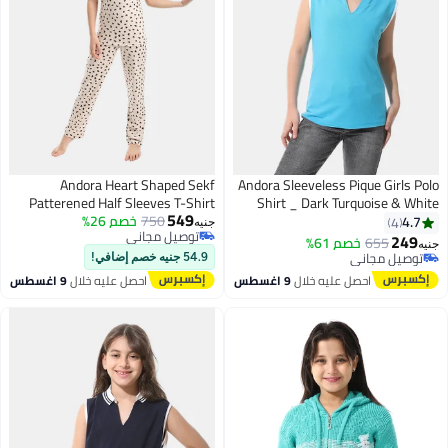
Andora Heart Shaped Sekf
Andora Sleeveless Pique Girls Polo
Patterened Half Sleeves T-Shirt
Shirt _ Dark Turquoise & White
549
750
خصم 26%
And Pants Pijama Set _Beige &
4.7
4
جنيه
توصيل مجاني
Brown
249
655
خصم 61%
جنيه
3
9
توصيل مجاني
توصيل مجاني
54.9 جنيه خصم إضافي!
توصيل مجاني
احصل عليه خلال
9 اغسطس
احصل عليه خلال
9 اغسطس