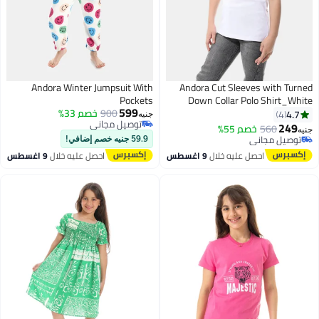
Andora Winter Jumpsuit With
Andora Cut Sleeves with Turned
Pockets
Down Collar Polo Shirt_White
599
900
خصم 33%
4.7
4
جنيه
توصيل مجاني
249
560
خصم 55%
جنيه
9
توصيل مجاني
توصيل مجاني
59.9 جنيه خصم إضافي!
توصيل مجاني
احصل عليه خلال
9 اغسطس
احصل عليه خلال
9 اغسطس