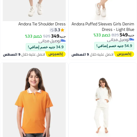
Andora Tie Shoulder Dress
Andora Puffed Sleeves Girls Denim
Dress - Light Blue
3.3
5
549
825
خصم 33%
349
525
خصم 33%
جنيه
جنيه
توصيل مجاني
توصيل مجاني
2
3
توصيل مجاني
توصيل مجاني
54.9 جنيه خصم إضافي!
34.9 جنيه خصم إضافي!
احصل عليه خلال
9 اغسطس
احصل عليه خلال
9 اغسطس