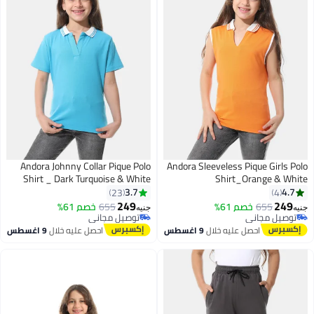
Andora Johnny Collar Pique Polo
Andora Sleeveless Pique Girls Polo
Shirt _ Dark Turquoise & White
Shirt_Orange & White
3.7
4.7
23
4
249
249
655
خصم 61%
655
خصم 61%
جنيه
جنيه
9
9
توصيل مجاني
توصيل مجاني
توصيل مجاني
توصيل مجاني
احصل عليه خلال
9 اغسطس
احصل عليه خلال
9 اغسطس