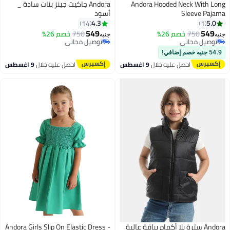
Andora Hooded Neck With Long
Andora جاكيت جينز بنات سادة _
Sleeve Pajama
أسود
4.3
5.0
14
1
549
549
750
خصم 26%
750
خصم 26%
جنيه
جنيه
5
توصيل مجاني
توصيل مجاني
توصيل مجاني
توصيل مجاني
54.9 جنيه خصم إضافي!
احصل عليه خلال
9 اغسطس
احصل عليه خلال
9 اغسطس
Andora سترة بلا أكمام بياقة عالية
Andora Girls Slip On Elastic Dress -