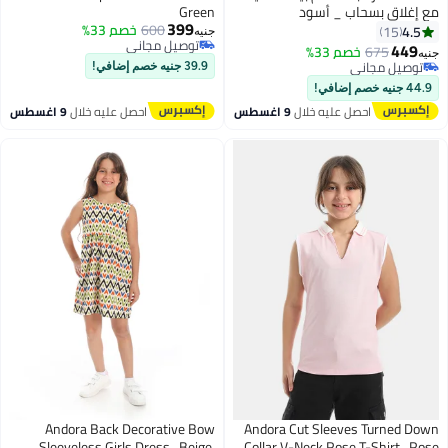
مع إغلاق بسحاب _ أسود
Green
399
600
خصم 33%
4.5
15
جنيه
توصيل مجاني
449
675
خصم 33%
جنيه
3
توصيل مجاني
توصيل مجاني
39.9 جنيه خصم إضافي!
توصيل مجاني
44.9 جنيه خصم إضافي!
احصل عليه خلال
9 اغسطس
احصل عليه خلال
9 اغسطس
Andora Back Decorative Bow
Andora Cut Sleeves Turned Down
Sleeveless Girls Dress_Beige,
Collar V-Neck Rose T-Shirt_Rose