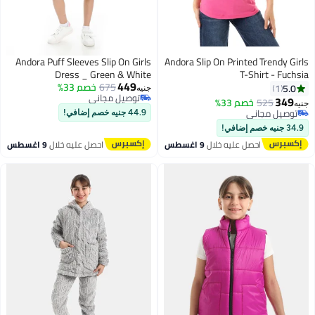
Andora Puff Sleeves Slip On Girls
Andora Slip On Printed Trendy Girls
Dress _ Green & White
T-Shirt - Fuchsia
449
675
خصم 33%
5.0
1
جنيه
توصيل مجاني
349
525
خصم 33%
جنيه
4
7
توصيل مجاني
توصيل مجاني
44.9 جنيه خصم إضافي!
توصيل مجاني
34.9 جنيه خصم إضافي!
احصل عليه خلال
9 اغسطس
احصل عليه خلال
9 اغسطس