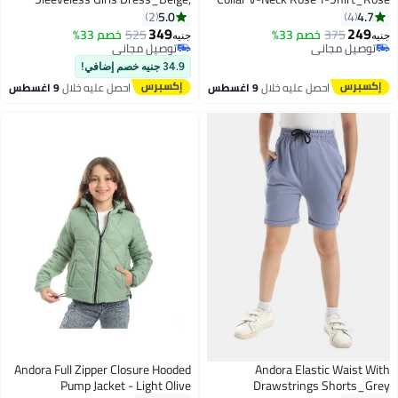
Orange and Pistachio
5.0
4.7
2
4
349
249
375
خصم 33%
525
خصم 33%
جنيه
جنيه
3
9
توصيل مجاني
توصيل مجاني
توصيل مجاني
توصيل مجاني
34.9 جنيه خصم إضافي!
احصل عليه خلال
9 اغسطس
احصل عليه خلال
9 اغسطس
Andora Full Zipper Closure Hooded
Andora Elastic Waist With
Pump Jacket - Light Olive
Drawstrings Shorts_Grey