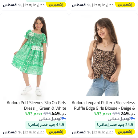
توصيل مجاني
احصل عليه خلال
9 اغسطس
احصل عليه خلال
9 اغسطس
Andora Puff Sleeves Slip On Girls
Andora Leopard Pattern Sleeveless
Dress _ Green & White
Ruffle Edge Girls Blouse - Beige &
449
249
Black
375
خصم 33%
675
خصم 33%
جنيه
جنيه
توصيل مجاني
توصيل مجاني
4
2
توصيل مجاني
توصيل مجاني
24.9 جنيه خصم إضافي!
44.9 جنيه خصم إضافي!
احصل عليه خلال
9 اغسطس
احصل عليه خلال
9 اغسطس