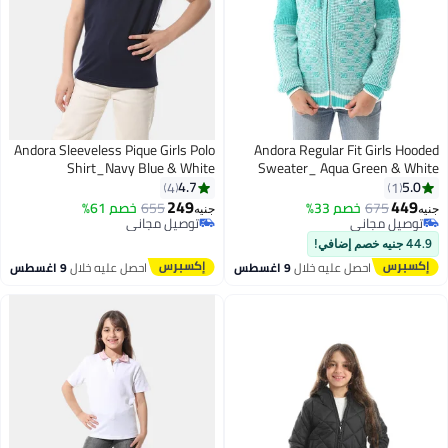
Andora Sleeveless Pique Girls Polo
Andora Regular Fit Girls Hooded
Shirt_Navy Blue & White
Sweater_ Aqua Green & White
4.7
5.0
4
1
249
449
675
خصم 33%
655
خصم 61%
جنيه
جنيه
9
5
توصيل مجاني
توصيل مجاني
توصيل مجاني
توصيل مجاني
44.9 جنيه خصم إضافي!
احصل عليه خلال
9 اغسطس
احصل عليه خلال
9 اغسطس