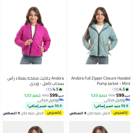
Andora Full Zipper Closure Hooded
Andora جاكيت مضخة بغطاء رأس
Pump Jacket - Mint
بسحاب كامل - وردي
4.5
4.5
15
15
599
599
900
خصم 33%
900
خصم 33%
جنيه
جنيه
6
6
توصيل مجاني
توصيل مجاني
توصيل مجاني
توصيل مجاني
59.9 جنيه خصم إضافي!
59.9 جنيه خصم إضافي!
احصل عليه خلال
9 اغسطس
احصل عليه خلال
9 اغسطس