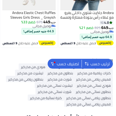
Andora جاكيت شتوي داخلي بفرو
Andora Elastic Chest Ruffles
مع غطاء رأس بجودة ممتازة ولمسة
Sleeves Girls Dress _ Greyish
449
أنيقة _ بيج فاتح
Beige
675
خصم 33%
4.8
6
جنيه
توصيل مجاني
649
825
خصم 21%
جنيه
3
توصيل مجاني
توصيل مجاني
44.9 جنيه خصم إضافي!
توصيل مجاني
64.9 جنيه خصم إضافي!
احصل عليه خلال
9 اغسطس
احصل عليه خلال
9 اغسطس
البحث الشائع
ترتيب حسب
تصنيف حسب
حقائب ظهر
ملابس اطفال
فساتين للبنات
هودي من مذركير
كنزات رياضية من مذركير
بنطلون من مذركير
تيشيرت من مذركير
قميص رياضي من مذركير
شورت من مذركير
بنطلون رياضي من مذركير
هودي نسائي من مذركير
تيشيرت نسائي من مذركير
بنطلون نسائي من مذركير
شورت نسائي من مذركير
بنطلون رياضي نسائي من مذركير
كنزة نسائية من مذركير
قميص رياضي نسائي من مذركير