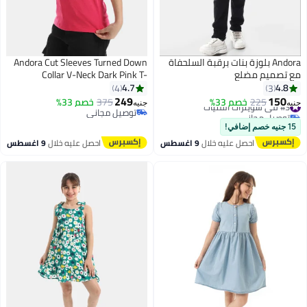
Andora بلوزة بنات برقبة السلحفاة
Andora Cut Sleeves Turned Down
مع تصميم مضلع
Collar V-Neck Dark Pink T-
Shirt_Pink
4.7
4.8
4
3
249
150
#3 في سويترات الفتيات
225
خصم 33%
375
خصم 33%
جنيه
جنيه
9
توصيل مجاني
توصيل مجاني
#3 في سويترات الفتيات
توصيل مجاني
15 جنيه خصم إضافي!
احصل عليه خلال
9 اغسطس
احصل عليه خلال
9 اغسطس