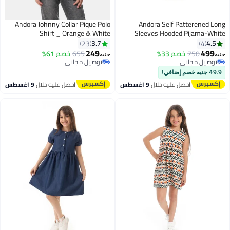
Andora Johnny Collar Pique Polo
Andora Self Patterened Long
Shirt _ Orange & White
Sleeves Hooded Pijama-White
3.7
4.5
23
4
249
499
750
خصم 33%
655
خصم 61%
جنيه
جنيه
9
4
توصيل مجاني
توصيل مجاني
توصيل مجاني
توصيل مجاني
49.9 جنيه خصم إضافي!
احصل عليه خلال
9 اغسطس
احصل عليه خلال
9 اغسطس