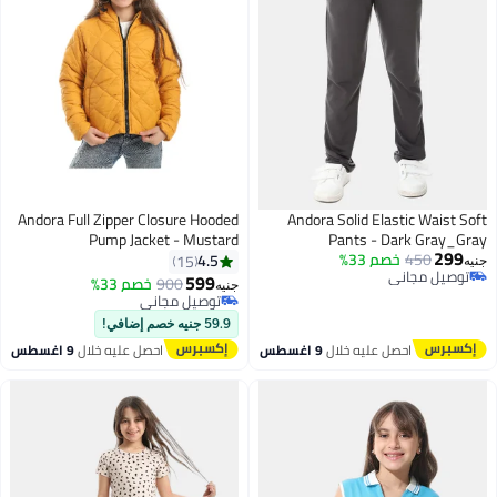
Andora Full Zipper Closure Hooded
Andora Solid Elastic Waist Soft
Pump Jacket - Mustard
Pants - Dark Gray_Gray
299
450
خصم 33%
4.5
15
جنيه
توصيل مجاني
599
900
خصم 33%
جنيه
6
توصيل مجاني
توصيل مجاني
توصيل مجاني
59.9 جنيه خصم إضافي!
احصل عليه خلال
9 اغسطس
احصل عليه خلال
9 اغسطس