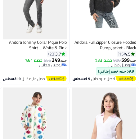
Andora Johnny Collar Pique Polo
Andora Full Zipper Closure Hooded
Shirt _ White & Pink
Pump Jacket - Black
3.7
4.5
23
15
249
599
900
خصم 33%
655
خصم 61%
جنيه
جنيه
9
6
توصيل مجاني
توصيل مجاني
توصيل مجاني
توصيل مجاني
59.9 جنيه خصم إضافي!
احصل عليه خلال
9 اغسطس
احصل عليه خلال
9 اغسطس