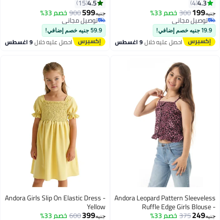
4.5
4.3
15
4
599
199
300
خصم 33%
900
خصم 33%
جنيه
جنيه
6
9
توصيل مجاني
توصيل مجاني
توصيل مجاني
توصيل مجاني
19.9 جنيه خصم إضافي!
59.9 جنيه خصم إضافي!
احصل عليه خلال
9 اغسطس
احصل عليه خلال
9 اغسطس
Andora Girls Slip On Elastic Dress -
Andora Leopard Pattern Sleeveless
Yellow
Ruffle Edge Girls Blouse -
399
249
375
Burgundy & Black
خصم 33%
600
خصم 33%
جنيه
جنيه