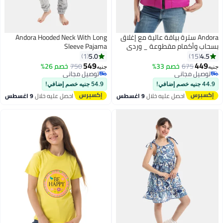
Andora سترة بياقة عالية مع إغلاق
Andora Hooded Neck With Long
بسحاب وأكمام مقطوعة _ وردي
Sleeve Pajama
5.0
4.5
1
15
549
449
675
خصم 33%
750
خصم 26%
جنيه
جنيه
5
توصيل مجاني
توصيل مجاني
توصيل مجاني
توصيل مجاني
44.9 جنيه خصم إضافي!
54.9 جنيه خصم إضافي!
احصل عليه خلال
9 اغسطس
احصل عليه خلال
9 اغسطس