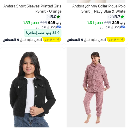
Andora Short Sleeves Printed Girls
Andora Johnny Collar Pique Polo
T-Shirt - Orange
Shirt _ Navy Blue & White
5.0
3.7
1
23
349
249
655
خصم 61%
525
خصم 33%
جنيه
جنيه
7
9
توصيل مجاني
توصيل مجاني
توصيل مجاني
توصيل مجاني
34.9 جنيه خصم إضافي!
احصل عليه خلال
9 اغسطس
احصل عليه خلال
9 اغسطس