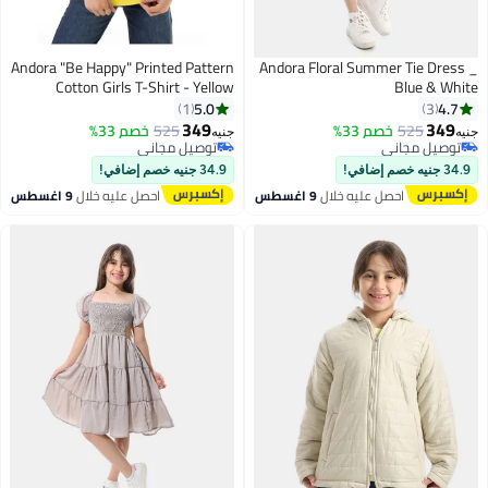
Andora "Be Happy" Printed Pattern
Andora Floral Summer Tie Dress _
Cotton Girls T-Shirt - Yellow
Blue & White
5.0
4.7
1
3
349
349
525
خصم 33%
525
خصم 33%
جنيه
جنيه
7
2
توصيل مجاني
توصيل مجاني
توصيل مجاني
توصيل مجاني
34.9 جنيه خصم إضافي!
34.9 جنيه خصم إضافي!
احصل عليه خلال
9 اغسطس
احصل عليه خلال
9 اغسطس