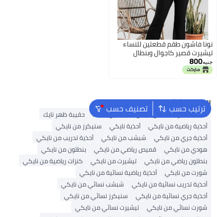
نونا فاشون طقم قطعتين للنساء
تيشيرت قصير كاجوال وبنطال
800
فضفاض بتصميم رياضي متميز لون
جنيه
اسود خامه كوريشه ليكرا مستورد
البحث الشائع
ترتيب حسب
تصنيف حسب
حقائب ظهر
ملابس اطفال
فساتين للبنات
حقيبة ظهر نايك
أحذية رياضية من نايكي
أحذية نايكي
سنيكرز من نايكي
أحذية جري من نايكي
شبشب من نايكي
أحذية تدريب من نايكي
هودي من نايكي
قميص رياضي من نايكي
بنطلون من نايكي
بنطلون رياضي من نايكي
تيشيرت من نايكي
كنزات رياضية من نايكي
شورت من نايكي
أحذية رياضية نسائية من نايكي
أحذية تدريب نسائية من نايكي
شبشب نسائي من نايكي
أحذية جري نسائية من نايكي
سنيكرز نسائي من نايكي
شورت نسائي من نايكي
تيشيرت نسائي من نايكي