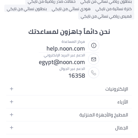
بنطلون رياضي نسائي من نايكي
حمالات صدر رياضية من نايكي
كنزة نسائية من نايكي
هودي نسائي من نايكي
بنطلون نسائي من نايكي
قميص رياضي نسائي من نايكي
نحن دائماً جاهزون لمساعدتك
مركز المساعدة
help.noon.com
الدعم عبر البريد الإلكتروني
egypt@noon.com
الدعم عبر الجوال
16358
الإلكترونيات
الهواتف المتحركة
الأزياء
أجهزة التابلت
أزياء نسائية
المطبخ والأجهزة المنزلية
أجهزة الكمبيوتر المحمولة
أزياء رجالية
المطبخ وأدوات الطعام
الأجهزة المنزلية
الجمال
أزياء البنات
مستلزمات السرير
الكاميرات والصور وتسجيل الفيديو