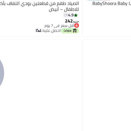
BabyShoora Baby Un
الصياد طقم من قطعتين بودي التفاف بأك
للاطفال – أبيض
4.9
7
242
جنيه
أقل سعر في 7 يوم
أقل سعر في 7 يوم
احصل عليه
غدًا