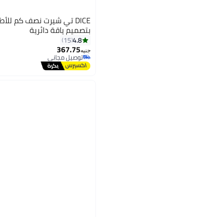
DICE تي شيرت نصف كم للأ
بتصميم ياقة دائرية
4.8
15
367.75
جنيه
توصيل مجاني
توصيل مجاني