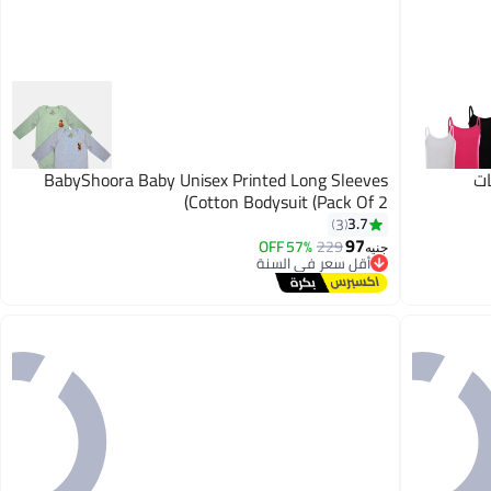
ت
BabyShoora Baby Unisex Printed Long Sleeves
Cotton Bodysuit (Pack Of 2)
3.7
3
97
57% OFF
229
أقل سعر في السنة
جنيه
توصيل مجاني
أقل سعر في السنة