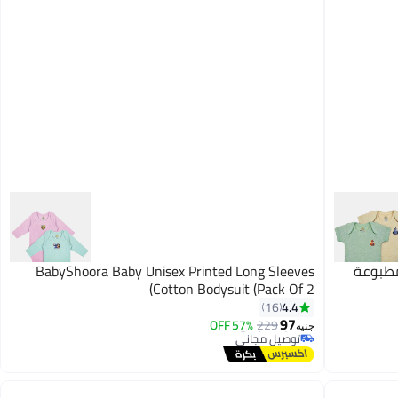
م مطبوعة
BabyShoora Baby Unisex Printed Long Sleeves
Cotton Bodysuit (Pack Of 2)
#1 في بلايز الأولاد الصغار
4.4
16
أقل سعر في السنة
97
57% OFF
229
توصيل مجاني
جنيه
باقي 2 وحدات في المخزون
تم بيع +20 مؤخرًا
#1 في بلايز الأولاد الصغار