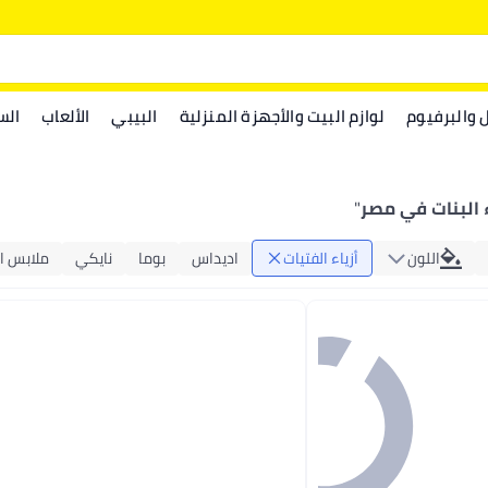
ل والبرفيوم
لوازم البيت والأجهزة المنزلية
البيبي
الألعاب
الس
ء البنات في مصر
"
اللون
أزياء الفتيات
اديداس
بوما
نايكي
ملابس ال