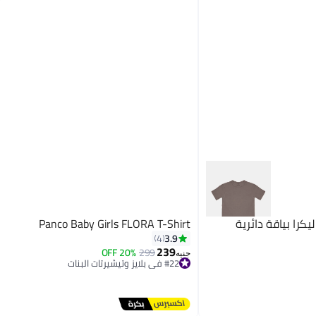
را بياقة دائرية
Panco Baby Girls FLORA T-Shirt
3.9
4
239
20% OFF
299
#22 في بلايز وتيشيرتات البنات
جنيه
توصيل مجاني
2
#22 في بلايز وتيشيرتات البنات