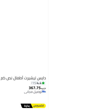
دايس تيشيرت أطفال نص كم ليك
4.4
15
367.75
جنيه
توصيل مجاني
توصيل مجاني