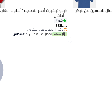
طفال للجنسين من لايكرا
كيدو تيشيرت أحمر بتصميم "أسلوب الشارع
– أطفال
4.2
7
336
جنيه
باقي 1 وحدات في المخزون
باقي 1 وحدات في المخزون
احصل عليه خلال
9 اغسطس