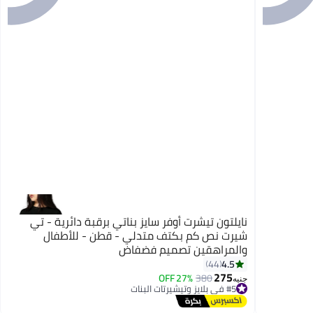
نايلتون تيشرت أوفر سايز بناتي برقبة دائرية - تي
شيرت نص كم بكتف متدلي - قطن - للأطفال
والمراهقين تصميم فضفاض
4.5
44
275
27% OFF
380
#5 في بلايز وتيشيرتات البنات
جنيه
توصيل مجاني
#5 في بلايز وتيشيرتات البنات