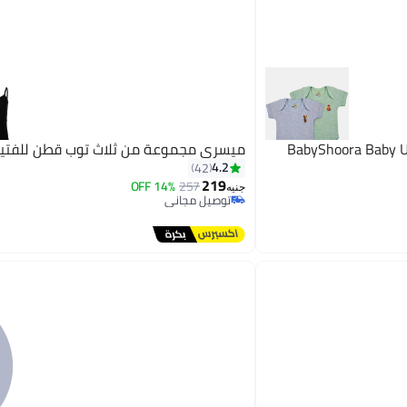
BabyShoora Baby Un
ميسري مجموعة من ثلاث توب قطن للفتيا
4.2
42
219
14% OFF
257
جنيه
توصيل مجاني
توصيل مجاني