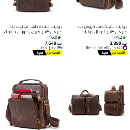
جولينك حقيبة كتف كروس جلد
جولينك شنطة ظهر لاب توب جلد
طبيعي كامل للرجال جولينك
طبيعي كامل كريزي هورس جولينك
GL22612 - شنطة يد تابلت وأعمال
GL12652 - بني عتيق
5.0
4.2
1
3
متعددة الجيوب بتصميم عتيق
7,649
3,899
جنيه
جنيه
3
#22 في الأمتعة والحقائب
توصيل مجاني
توصيل مجاني
توصيل مجاني
#22 في الأمتعة والحقائب