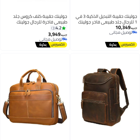
جولينك حقيبة التبديل الذكية 3 في
جولينك حقيبة كتف كروس جلد
1 للرجال جلد طبيعي فاخر جولينك
طبيعي فاخرة للرجال جولينك
10,349
GL52612 - شنطة لابتوب وأعمال
GL22613 - شنطة عملية ومتعددة
4.2
3
جنيه
توصيل مجاني
كبرى تتحول لشنطة ظهر وكتف
الجيوب بتصميم كلاسيكي عتيق
3,949
جنيه
3
2
توصيل مجاني
توصيل مجاني
توصيل مجاني