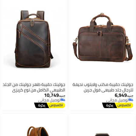
جولينك حقيبة مكتب ولابتوب نحيفة
جولينك حقيبة ظهر جولينك من الجلد
للرجال جلد طبيعي فول جرين
الطبيعي الكامل من نوع كريزي
10,749
6,949
جولينك GL52632 - شنطة أعمال
هورس، حقيبة ظهر كبيرة عتيقة
جنيه
جنيه
توصيل مجاني
توصيل مجاني
كلاسيكية بتصميم مبسط
للسفر وحمل الكمبيوتر المحمول
2
توصيل مجاني
توصيل مجاني
للرجال موديل GL12662