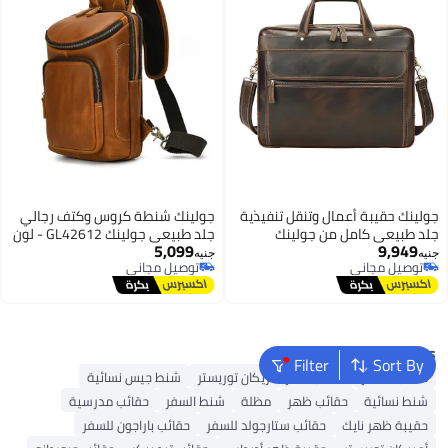
جولينك حقيبة أعمال وتنقل تنفيذية
جولينك شنطة كروس وكتف رجالي
جلد طبيعي كامل من جولينك
جلد طبيعي جولينك GL42612 - لون
5,099
9,949
GL12612 - شنطة لابتوب ومكتب
جملي
جنيه
جنيه
توصيل مجاني
توصيل مجاني
كبرى متعددة المقصورات
2
توصيل مجاني
توصيل مجاني
Popular Searches
Filter
Sort By
حقائب السفر
حقائب سفر أمريكان توريستر
شنط جيس نسائية
شنط نسائية
حقائب ظهر
مظلة
شنط السفر
حقائب مدرسية
حقيبة ظهر نايك
حقائب ستارجولد للسفر
حقائب باراجون للسفر