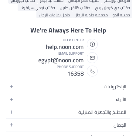
أمريكان توريستر
حقيبة ظهر أديداس
حقائب تيد بيكر
حقائب جيوردانو
حقائب دي كيه إن واي
حقائب كالفن كلاين
حقائب تومي هيلفيغر
حقيبة ألدو
محفظة جلدية للرجال
حامل بطاقات للرجال
We're Always Here To Help
HELP CENTER
help.noon.com
EMAIL SUPPORT
egypt@noon.com
PHONE SUPPORT
16358
الإلكترونيات
الهواتف المتحركة
الأزياء
أجهزة التابلت
أزياء نسائية
المطبخ والأجهزة المنزلية
أجهزة الكمبيوتر المحمولة
أزياء رجالية
المطبخ وأدوات الطعام
الأجهزة المنزلية
الجمال
أزياء البنات
مستلزمات السرير
الكاميرات والصور وتسجيل الفيديو
العطور النسائية