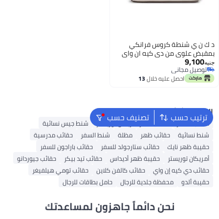
د ك ن ي شنطة كروس فرانكي
بمقبض علوي من دي كيه ان واي
9,100
جنيه
توصيل مجاني
توصيل مجاني
احصل عليه خلال
13
اغسطس
البحث الشائع
ترتيب حسب
تصنيف حسب
حقائب السفر
حقائب سفر أمريكان توريستر
شنط جيس نسائية
شنط نسائية
حقائب ظهر
مظلة
شنط السفر
حقائب مدرسية
حقيبة ظهر نايك
حقائب ستارجولد للسفر
حقائب باراجون للسفر
أمريكان توريستر
حقيبة ظهر أديداس
حقائب تيد بيكر
حقائب جيوردانو
حقائب دي كيه إن واي
حقائب كالفن كلاين
حقائب تومي هيلفيغر
حقيبة ألدو
محفظة جلدية للرجال
حامل بطاقات للرجال
نحن دائماً جاهزون لمساعدتك