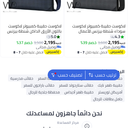
كوست حقيبة كمبيوتر لاكوست
لاكوست حقيبة كمبيوتر لاكوست
داء شنطة بيزنس للأعمال
باللون الأزرق الداكن شنطة بيزنس
للاعمال
5.0
4.3
3
4
2,195
2,195
3,600
خصم 39%
3,500
خصم 37%
يه
جنيه
توصيل مجاني
توصيل مجاني
توصيل مجاني
توصيل مجاني
احصل عليه خلال
7 - 8
احصل عليه خلال
7 - 8
اغسطس
اغسطس
لبحث الشائع
ترتيب حسب
تصنيف حسب
حقائب السفر
حقائب ظهر
حقائب سفر
شنط السفر
حقائب مدرسية
حقيبة ظهر نايك
حقائب ستارجولد للسفر
حقائب باراجون للسفر
أمريكان توريستر
حقيبة ظهر أديداس
محفظة جلدية للرجال
حامل بطاقات للرجال
نحن دائماً جاهزون لمساعدتك
مركز المساعدة