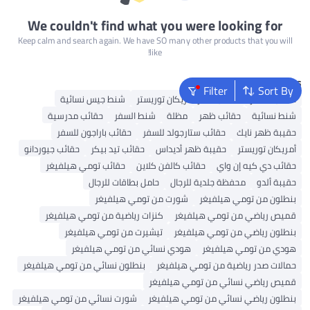
We couldn't find what you were looking for
Keep calm and search again. We have SO many other products that you will
like!
Popular Searches
Filter
Sort By
حقائب السفر
حقائب سفر أمريكان توريستر
شنط جيس نسائية
شنط نسائية
حقائب ظهر
مظلة
شنط السفر
حقائب مدرسية
حقيبة ظهر نايك
حقائب ستارجولد للسفر
حقائب باراجون للسفر
أمريكان توريستر
حقيبة ظهر أديداس
حقائب تيد بيكر
حقائب جيوردانو
حقائب دي كيه إن واي
حقائب كالفن كلاين
حقائب تومي هيلفيغر
حقيبة ألدو
محفظة جلدية للرجال
حامل بطاقات للرجال
بنطلون من تومي هيلفيغر
شورت من تومي هيلفيغر
قميص رياضي من تومي هيلفيغر
كنزات رياضية من تومي هيلفيغر
بنطلون رياضي من تومي هيلفيغر
تيشيرت من تومي هيلفيغر
هودي من تومي هيلفيغر
هودي نسائي من تومي هيلفيغر
حمالات صدر رياضية من تومي هيلفيغر
بنطلون نسائي من تومي هيلفيغر
قميص رياضي نسائي من تومي هيلفيغر
بنطلون رياضي نسائي من تومي هيلفيغر
شورت نسائي من تومي هيلفيغر