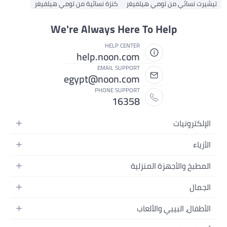
تيشيرت نسائي من تومي هيلفيغر
كنزة نسائية من تومي هيلفيغر
We're Always Here To Help
HELP CENTER
help.noon.com
EMAIL SUPPORT
egypt@noon.com
PHONE SUPPORT
16358
الإلكترونيات
الهواتف المتحركة
الأزياء
أجهزة التابلت
أزياء نسائية
المطبخ والأجهزة المنزلية
أجهزة الكمبيوتر المحمولة
أزياء رجالية
المطبخ وأدوات الطعام
الأجهزة المنزلية
الجمال
أزياء البنات
مستلزمات السرير
الكاميرات والصور وتسجيل الفيديو
العطور النسائية
أزياء الأولاد
الأطفال، البيبي والألعاب
مستلزمات الحمام
التلفزيونات
عطور الرجال
ساعات يد للرجال
عربات الأطفال وإكسسواراتها