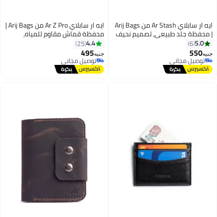
ايه ار سابلاي Ar Stash من Arij Bags
ايه ار سابلاي Ar Z Pro من Arij Bags |
| محفظة جلد طبيعي، تصميم نحيف
محفظة قماش مقاوم للمياه،
بجيوب متعددة للكروت، سوستة
بسوستة، 11 جيب للكروت، جيب
4.4
5.0
25
6
للفكة، تنظيم عملي للكروت والنقود
للفلوس، تصميم صغير للجيب (11 ×
495
550
جنيه
جنيه
4
3
(بني)
9 سم) (رمادي)
توصيل مجاني
توصيل مجاني
توصيل مجاني
توصيل مجاني