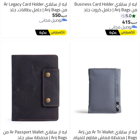
ايه ار سابلاي Business Card Holder
ايه ار سابلاي Ar Legacy Card Holder
من Arij Bags | حامل كروت جلد
من Arij Bags | حامل بطاقات، جلد
550
طبيعي، حجم صغير مناسب للجيب، 4
طبيعي، 6 أماكن للكروت، زر غلق،
5.0
5
جنيه
توصيل مجاني
أماكن للكروت، مكان للنقود، تصميم
للاستخدام اليومي (10 × 8 × 0.75
415
جنيه
2
3
توصيل مجاني
عملي للاستخدام اليومي (10 × 7.5
سم) (بني)
توصيل مجاني
سم) (أسود)
توصيل مجاني
ايه ار سابلاي Ar Tri Wallet من Arij
ايه ار سابلاي Ar Passport Wallet من
Bags | محفظة قماش مقاوم للمياه،
Arij Bags | محفظة سفر جلد