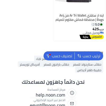
ايه ار سابلاي Ar Tri Wallet من Arij
Bags | محفظة قماش مقاوم للمياه،
تصميم ثلاثي الطي، 7 جيوب للكروت،
5.0
2
جيب للنقود، حماية RFID، تصميم
425
جنيه
5
عملي للاستخدام اليومي (أسود)
توصيل مجاني
توصيل مجاني
البحث الشائع
ترتيب حسب
تصنيف حسب
شنط جيس نسائية
شنط نسائية
حقيبة ظهر نايك
حقائب ستارجولد للسفر
حقائب باراجون للسفر
أمريكان توريستر
حقيبة ظهر أديداس
نحن دائماً جاهزون لمساعدتك
مركز المساعدة
help.noon.com
الدعم عبر البريد الإلكتروني
egypt@noon.com