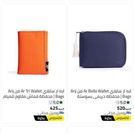
ايه ار سابلاي Ar Bella Wallet من Arij
ايه ار سابلاي Ar Tri Wallet من Arij
Bags | محفظة حريمي بسوستة
Bags | محفظة قماش مقاوم للمياه،
بخامة مقاومة للمياه للاستخدام
تصميم ثلاثي الطي، 7 جيوب للكروت،
5.0
5.0
2
3
اليومي، تشيل 14 كارت + جيب كاش
جيب للنقود، حماية RFID، تصميم
425
520
جنيه
جنيه
5
4
+ جيب سري + نافذة بطاقة + حماية
عملي للاستخدام اليومي (برتقالي)
توصيل مجاني
توصيل مجاني
توصيل مجاني
RFID (11 × 9 × 2 سم) (كحلي)
توصيل مجاني