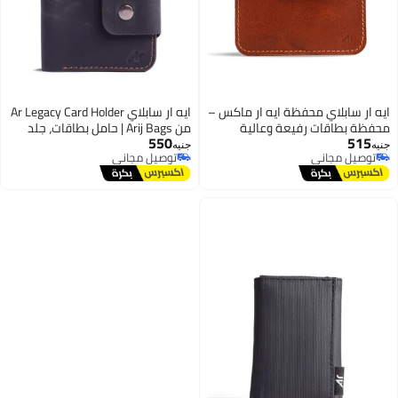
ايه ار سابلاي محفظة ايه ار ماكس –
ايه ار سابلاي Ar Legacy Card Holder
محفظة بطاقات رفيعة وعالية
من Arij Bags | حامل بطاقات، جلد
550
515
السعة (تتسع لـ 25 بطاقة) مزودة
طبيعي، 6 أماكن للكروت، زر غلق،
جنيه
جنيه
توصيل مجاني
توصيل مجاني
بقفل مزدوج آمن وتصميم بسيط –
للاستخدام اليومي (10 × 8 × 0.75
2
3
توصيل مجاني
توصيل مجاني
محفظة مبتكرة قابلة للتمديد
سم) (أسود)
للرجال – مصنوعة من جلد البقر
الأصلي عالي الجودة والمتين