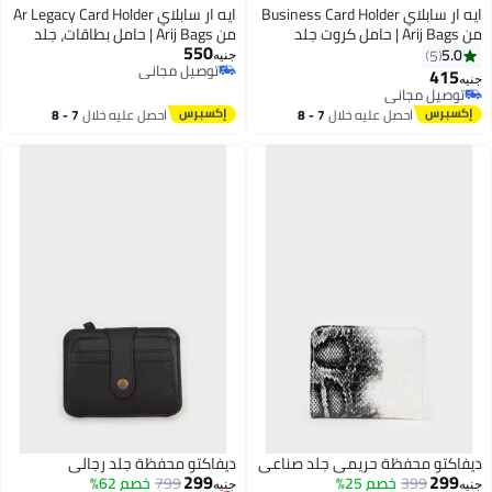
ايه ار سابلاي Business Card Holder
ايه ار سابلاي Ar Legacy Card Holder
من Arij Bags | حامل كروت جلد
من Arij Bags | حامل بطاقات، جلد
550
طبيعي، حجم صغير مناسب للجيب، 4
طبيعي، 6 أماكن للكروت، زر غلق،
5.0
5
جنيه
توصيل مجاني
أماكن للكروت، مكان للنقود، تصميم
للاستخدام اليومي (10 × 8 × 0.75
415
جنيه
2
3
توصيل مجاني
عملي للاستخدام اليومي (10 × 7.5
سم) (بني)
توصيل مجاني
سم) (أسود)
توصيل مجاني
احصل عليه خلال
7 - 8
احصل عليه خلال
7 - 8
اغسطس
اغسطس
ديفاكتو محفظة حريمي جلد صناعي
ديفاكتو محفظة جلد رجالي
299
299
399
خصم 25%
799
خصم 62%
جنيه
جنيه