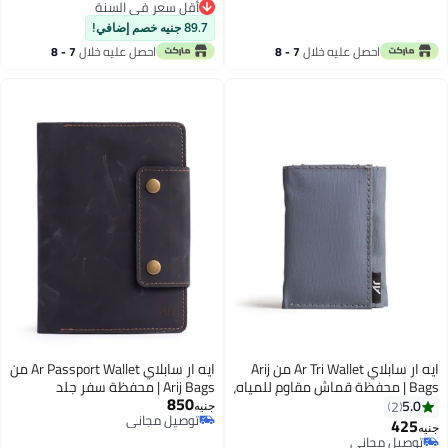
أقل سعر في السنة
أقل سعر في السنة
89.7 جنيه خصم إضافي!
احصل عليه خلال
7 - 8
احصل عليه خلال
7 - 8
اغسطس
اغسطس
ايه ار سابلاي Ar Tri Wallet من Arij
ايه ار سابلاي Ar Passport Wallet من
Bags | محفظة قماش مقاوم للمياه،
Arij Bags | محفظة سفر جلد
850
تصميم ثلاثي الطي، 7 جيوب للكروت،
طبيعي، جيب باسبور، أماكن للكروت
5.0
2
جنيه
توصيل مجاني
جيب للنقود، حماية RFID، تصميم
والتذاكر (أسود)
425
جنيه
2
5
توصيل مجاني
عملي للاستخدام اليومي (رمادي)
توصيل مجاني