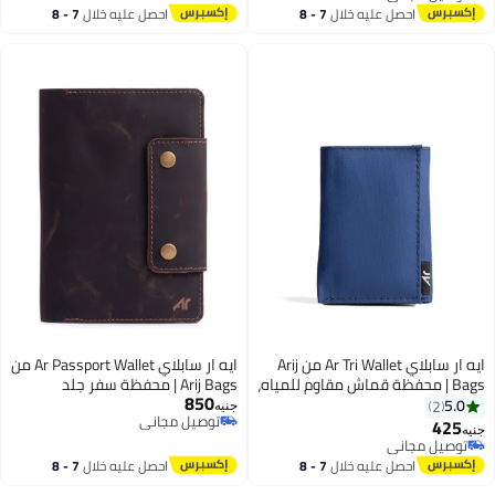
توصيل مجاني
احصل عليه خلال
7 - 8
احصل عليه خلال
7 - 8
اغسطس
اغسطس
ايه ار سابلاي Ar Tri Wallet من Arij
ايه ار سابلاي Ar Passport Wallet من
Bags | محفظة قماش مقاوم للمياه،
Arij Bags | محفظة سفر جلد
850
تصميم ثلاثي الطي، 7 جيوب للكروت،
طبيعي، جيب باسبور، أماكن للكروت
5.0
2
جنيه
توصيل مجاني
جيب للنقود، حماية RFID، تصميم
والتذاكر (بني)
425
جنيه
2
5
توصيل مجاني
عملي للاستخدام اليومي (كحلي)
توصيل مجاني
توصيل مجاني
احصل عليه خلال
7 - 8
احصل عليه خلال
7 - 8
اغسطس
اغسطس