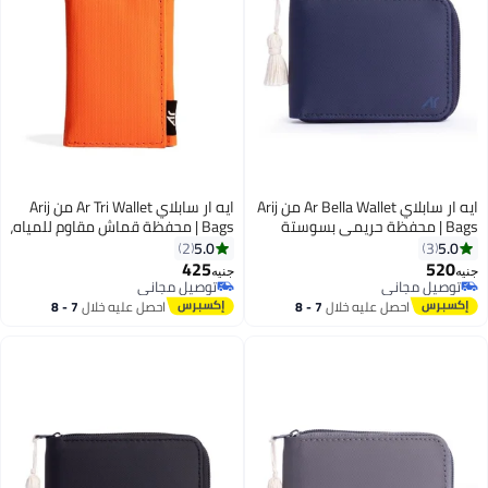
ايه ار سابلاي Ar Bella Wallet من Arij
ايه ار سابلاي Ar Tri Wallet من Arij
Bags | محفظة حريمي بسوستة
Bags | محفظة قماش مقاوم للمياه،
بخامة مقاومة للمياه للاستخدام
تصميم ثلاثي الطي، 7 جيوب للكروت،
5.0
5.0
2
3
اليومي، تشيل 14 كارت + جيب كاش
جيب للنقود، حماية RFID، تصميم
425
520
جنيه
جنيه
5
4
+ جيب سري + نافذة بطاقة + حماية
عملي للاستخدام اليومي (برتقالي)
توصيل مجاني
توصيل مجاني
توصيل مجاني
RFID (11 × 9 × 2 سم) (كحلي)
توصيل مجاني
احصل عليه خلال
7 - 8
احصل عليه خلال
7 - 8
اغسطس
اغسطس