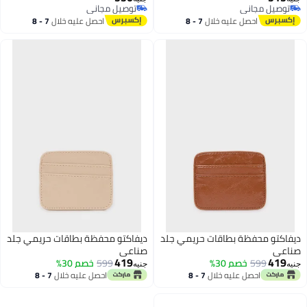
توصيل مجاني
توصيل مجاني
بقفل مزدوج آمن وتصميم بسيط –
للاستخدام اليومي (10 × 8 × 0.75
2
3
توصيل مجاني
توصيل مجاني
احصل عليه خلال
7 - 8
احصل عليه خلال
7 - 8
محفظة مبتكرة قابلة للتمديد
سم) (أسود)
اغسطس
اغسطس
للرجال – مصنوعة من جلد البقر
الأصلي عالي الجودة والمتين
ديفاكتو محفظة بطاقات حريمي جلد
ديفاكتو محفظة بطاقات حريمي جلد
صناعي
صناعي
419
419
599
خصم 30%
599
خصم 30%
جنيه
جنيه
احصل عليه خلال
7 - 8
احصل عليه خلال
7 - 8
اغسطس
اغسطس