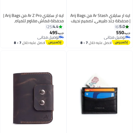
ايه ار سابلاي Ar Stash من Arij Bags
ايه ار سابلاي Ar Z Pro من Arij Bags |
| محفظة جلد طبيعي، تصميم نحيف
محفظة قماش مقاوم للمياه،
بجيوب متعددة للكروت، سوستة
بسوستة، 11 جيب للكروت، جيب
4.4
5.0
25
6
للفكة، تنظيم عملي للكروت والنقود
للفلوس، تصميم صغير للجيب (11 ×
495
550
جنيه
جنيه
4
3
(بني)
9 سم) (رمادي)
توصيل مجاني
توصيل مجاني
توصيل مجاني
توصيل مجاني
احصل عليه خلال
7 - 8
احصل عليه خلال
7 - 8
اغسطس
اغسطس