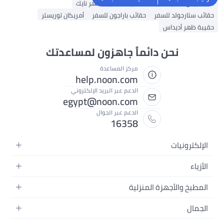
شنط جيس نسائية
شنط نسائية
حقيبة ظهر نايك
حقائب ستارجولد للسفر
حقائب باراجون للسفر
أمريكان توريستر
حقيبة ظهر أديداس
نحن دائماً جاهزون لمساعدتك
مركز المساعدة
help.noon.com
الدعم عبر البريد الإلكتروني
egypt@noon.com
الدعم عبر الجوال
16358
الإلكترونيات
الهواتف المتحركة
الأزياء
أجهزة التابلت
أزياء نسائية
المطبخ والأجهزة المنزلية
أجهزة الكمبيوتر المحمولة
أزياء رجالية
المطبخ وأدوات الطعام
الأجهزة المنزلية
الجمال
أزياء البنات
مستلزمات السرير
الكاميرات والصور وتسجيل الفيديو