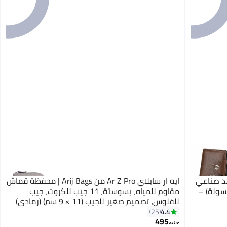
ة و كراتية رجالية HORSE جلد صناعي
ايه ار سابلاي Ar Z Pro من Arij Bags | محفظة قماش
ولة) –
مقاوم للمياه، بسوستة، 11 جيب للكروت، جيب
للفلوس، تصميم صغير للجيب (11 × 9 سم) (رمادي)
4.4
25
4
495
جنيه