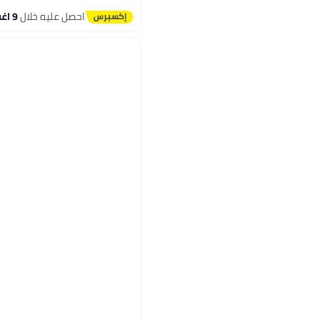
بتخلّص بسرعة
تم بيع +10 مؤخرًا
احصل عليه خلال
9 اغسطس
#5 في محافظ النساء وحافظات البطاقات