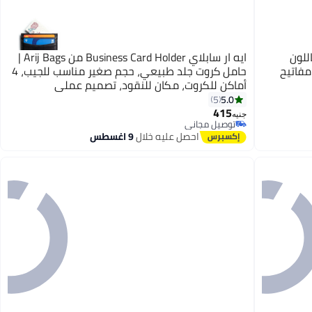
للون
ايه ار سابلاي Business Card Holder من Arij Bags |
مفاتيح
حامل كروت جلد طبيعي، حجم صغير مناسب للجيب، 4
أماكن للكروت، مكان للنقود، تصميم عملي
للاستخدام اليومي (10 × 7.5 سم) (أسود)
5.0
5
3
415
جنيه
توصيل مجاني
توصيل مجاني
احصل عليه خلال
9 اغسطس