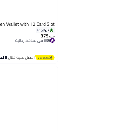
en Wallet with 12 Card Slot
4.7
46
375
#35 في محافظ رجالية
جنيه
توصيل مجاني
#35 في محافظ رجالية
احصل عليه خلال
9 اغسطس