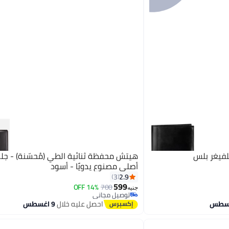
فيغر بلس
هيتش محفظة ثنائية الطي (مُحسّنة) - جل
أصلي مصنوع يدويًا - أسود
2.9
3
599
14% OFF
700
جنيه
توصيل مجاني
توصيل مجاني
احصل عليه خلال
9 اغسطس