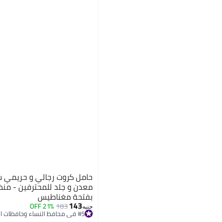
حامل كروت رجالي و حريمي 
معدن و جلد للمحترفين - من
بفتحة مغناطيس
143
21% OFF
183
#5 في محافظ النساء وحافظات البطاقات
جنيه
توصيل مجاني