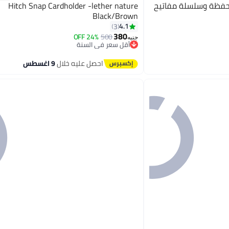
حفظة وسلسلة مفاتيح
Hitch Snap Cardholder -lether nature
Black/Brown
4.1
3
380
24% OFF
500
أقل سعر في السنة
جنيه
توصيل مجاني
أقل سعر في السنة
احصل عليه خلال
9 اغسطس