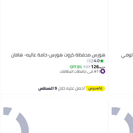
ي تومي
هورس محفظة كروت هورس-خامة عاليه- هافان
4.0
12
126
8% OFF
137
#11 في حافظات البطاقات
جنيه
توصيل مجاني
3
#11 في حافظات البطاقات
احصل عليه خلال
9 اغسطس