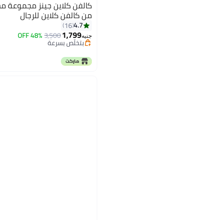
كالفن كلاين جينز مجموعة م
من كالفن كلاين للرجال
#29 في محافظ رجالية
4.7
16
توصيل مجاني
1,799
48% OFF
3,500
بتخلّص بسرعة
جنيه
#29 في محافظ رجالية