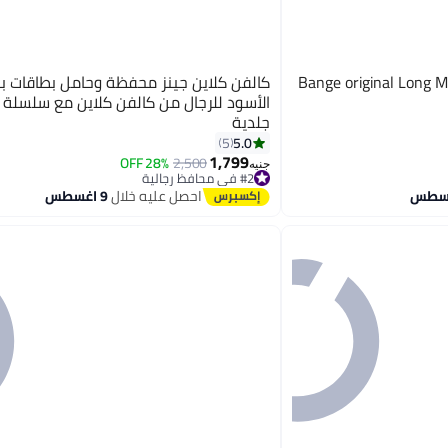
Bange original Long M
كالفن كلاين جينز محفظة وحامل بطاقات با
الأسود للرجال من كالفن كلاين مع سلسلة 
جلدية
5.0
5
1,799
28% OFF
2,500
#2 في محافظ رجالية
جنيه
توصيل مجاني
احصل عليه خلال
9 اغسطس
#2 في محافظ رجالية