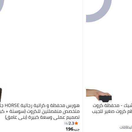
شيك - محفظة كروت
هورس محفظ
ظم كروت صغير للجيب
متخصص منفصلتين للكروت (سوستة + كبس
تصميم عملي وسعة كبيرة (بني غامق)
2.3
4
2
196
جنيه