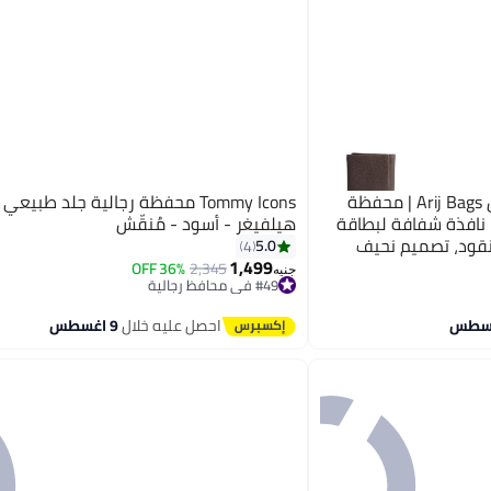
ايه ار سابلاي Ar Gen Fold من Arij Bags | محفظة
Tommy Icons محفظة رجالية جلد طبيع
للكروت، نافذة شفافة لبطاقة
هيلفيغر - أسود - مُنقّش
قود، تصميم نحيف
5.0
4
1,499
36% OFF
2,345
#49 في محافظ رجالية
جنيه
توصيل مجاني
#49 في محافظ رجالية
احصل عليه خلال
9 اغسطس