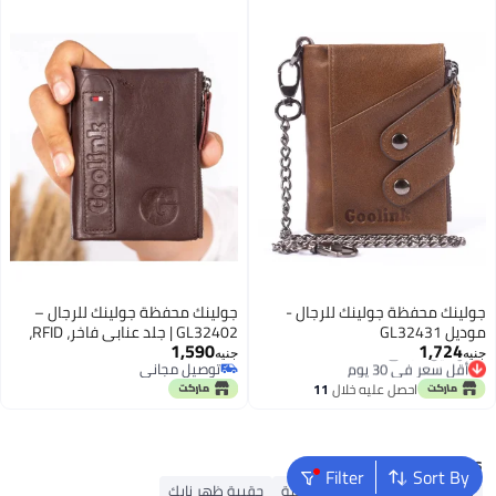
جولينك محفظة جولينك للرجال -
جولينك محفظة جولينك للرجال –
موديل GL32431
GL32402 | جلد عنابي فاخر، RFID،
1,590
1,724
سحاب مزدوج
جنيه
جنيه
أقل سعر في 30 يوم
توصيل مجاني
2
توصيل مجاني
توصيل مجاني
احصل عليه خلال
11
أقل سعر في 30 يوم
اغسطس
Popular Searches
Filter
Sort By
شنط جيس نسائية
شنط نسائية
حقيبة ظهر نايك