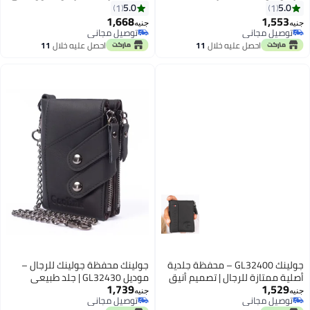
لتقنية تحديد الهوية بموجات الراديو،
- جلد طبيعي، مزودة بسحابين أمان
5.0
5.0
1
1
متعددة السحابات، لون أسود
وفتحات متعددة للبطاقات
1,668
1,553
جنيه
جنيه
2
2
توصيل مجاني
توصيل مجاني
توصيل مجاني
توصيل مجاني
احصل عليه خلال
11
احصل عليه خلال
11
اغسطس
اغسطس
جولينك GL32400 – محفظة جلدية
جولينك محفظة جولينك للرجال –
أصلية ممتازة للرجال | تصميم أنيق
موديل GL32430 | جلد طبيعي
1,739
1,529
ثنائي الطي بسحّابين - اسود
أسود، تصميم سلسلة، سعة عالية و؛
جنيه
جنيه
توصيل مجاني
توصيل مجاني
متعددة الوظائف
2