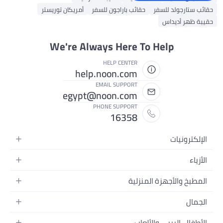
حقائب ستارجولد للسفر
حقائب باراجون للسفر
أمريكان توريستر
حقيبة ظهر أديداس
We're Always Here To Help
HELP CENTER
help.noon.com
EMAIL SUPPORT
egypt@noon.com
PHONE SUPPORT
16358
الإلكترونيات
الهواتف المتحركة
الأزياء
أجهزة التابلت
أزياء نسائية
المطبخ والأجهزة المنزلية
أجهزة الكمبيوتر المحمولة
أزياء رجالية
المطبخ وأدوات الطعام
الأجهزة المنزلية
الجمال
أزياء البنات
مستلزمات السرير
الكاميرات والصور وتسجيل الفيديو
العطور النسائية
أزياء الأولاد
الأطفال، البيبي والألعاب