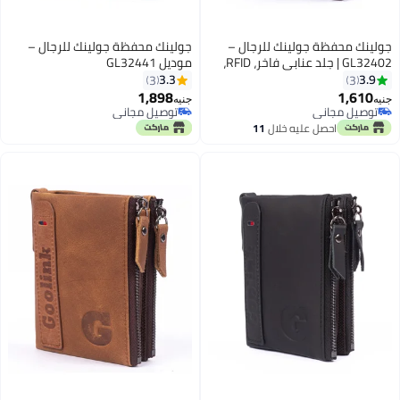
جولينك محفظة جولينك للرجال –
جولينك محفظة جولينك للرجال –
GL32402 | جلد عنابي فاخر، RFID،
موديل GL32441
سحاب مزدوج
3.3
3.9
3
3
1,898
1,610
جنيه
جنيه
3
توصيل مجاني
توصيل مجاني
توصيل مجاني
توصيل مجاني
احصل عليه خلال
11
اغسطس