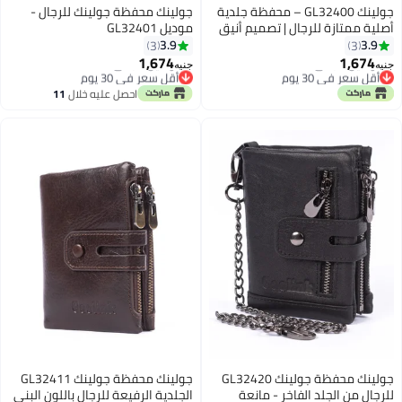
جولينك GL32400 – محفظة جلدية
جولينك محفظة جولينك للرجال -
أصلية ممتازة للرجال | تصميم أنيق
موديل GL32401
ثنائي الطي بسحّابين
3.9
3.9
3
3
1,674
1,674
جنيه
جنيه
3
3
أقل سعر في 30 يوم
أقل سعر في 30 يوم
توصيل مجاني
توصيل مجاني
احصل عليه خلال
11
أقل سعر في 30 يوم
أقل سعر في 30 يوم
اغسطس
جولينك محفظة جولينك GL32420
جولينك محفظة جولينك GL32411
للرجال من الجلد الفاخر - مانعة
الجلدية الرفيعة للرجال باللون البني