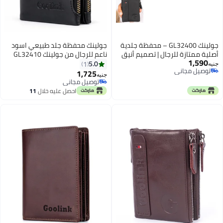
جولينك GL32400 – محفظة جلدية
جولينك محفظة جلد طبيعي اسود
أصلية ممتازة للرجال | تصميم أنيق
ناعم للرجال من جولينك GL32410
1,590
ثنائي الطي بسحّابين - اسود
5.0
1
جنيه
توصيل مجاني
1,725
جنيه
2
توصيل مجاني
توصيل مجاني
توصيل مجاني
احصل عليه خلال
11
اغسطس