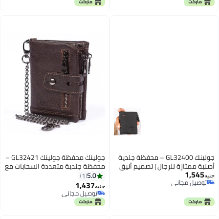
توصيل مجاني
توصيل مجاني
جولينك GL32400 – محفظة جلدية
جولينك محفظة جولينك GL32421 –
أصلية ممتازة للرجال | تصميم أنيق
محفظة جلدية متعددة السحابات مع
1,545
ثنائي الطي بسحّابين - اسود
15 فتحة للبطاقات، وقسم قابل
5.0
1
جنيه
توصيل مجاني
للإزالة ومقصورتين للنقود
1,437
جنيه
2
توصيل مجاني
توصيل مجاني
توصيل مجاني