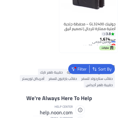
جولينك GL32400 – محفظة جلدية
أصلية ممتازة للرجال | تصميم أنيق
ثنائي الطي بسحّابين
3.8
3
أقل سعر في 30 يوم
1,674
جنيه
3
توصيل مجاني
أقل سعر في 30 يوم
Popular Searches
Filter
Sort By
شنط جيس نسائية
شنط نسائية
حقيبة ظهر نايك
حقائب ستارجولد للسفر
حقائب باراجون للسفر
أمريكان توريستر
حقيبة ظهر أديداس
We're Always Here To Help
HELP CENTER
help.noon.com