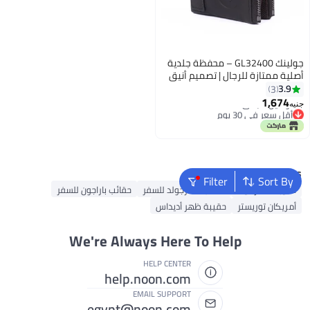
جولينك GL32400 – محفظة جلدية
أصلية ممتازة للرجال | تصميم أنيق
ثنائي الطي بسحّابين
3.9
3
أقل سعر في 30 يوم
1,674
توصيل مجاني
جنيه
3
أقل سعر في 30 يوم
Popular Searches
Filter
Sort By
حقيبة ظهر نايك
حقائب ستارجولد للسفر
حقائب باراجون للسفر
أمريكان توريستر
حقيبة ظهر أديداس
We're Always Here To Help
HELP CENTER
help.noon.com
EMAIL SUPPORT
egypt@noon.com