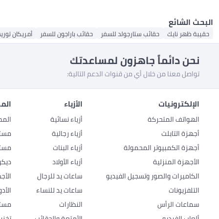
البحث الشائع
حقيبة ظهر نايك
حقائب ستارجولد للسفر
حقائب باراجون للسفر
أمريكان توري
نحن دائماً جاهزون لمساعدتك
تواصل معنا من خلال أي من قنوات الدعم التالية:
الإلكترونيات
الأزياء
المط
الهواتف المتحركة
أزياء نسائية
المط
أجهزة التابلت
أزياء رجالية
مستل
أجهزة الكمبيوتر المحمولة
أزياء البنات
مستل
الأجهزة المنزلية
أزياء الأولاد
ديكو
الكاميرات والصور وتسجيل الفيديو
ساعات يد للرجال
الأج
التلفزيونات
ساعات يد للنساء
الأد
سماعات الرأس
النظارات
مستل
ألعاب الفيديو
الأمتعة والحقائب
تخزي