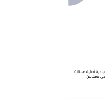
– محفظة جلدية أصلية ممتازة
طي بسحّابين