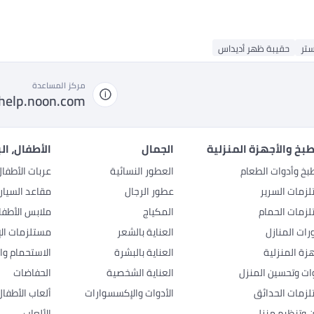
ستر
حقيبة ظهر أديداس
مركز المساعدة
help.noon.com
بخ والأجهزة المنزلية
الجمال
الأطفال، ال
بخ وأدوات الطعام
العطور النسائية
عربات الأطفا
زمات السرير
عطور الرجال
مقاعد السيار
زمات الحمام
المكياج
ملابس الأطفا
رات المنازل
العناية بالشعر
مستلزمات الإ
هزة المنزلية
العناية بالبشرة
الاستحمام وال
وات وتحسين المنزل
العناية الشخصية
الحفاضات
زمات الحدائق
الأدوات والإكسسوارات
ألعاب الأطفال
ن وتنظيم منزلي
الألعاب