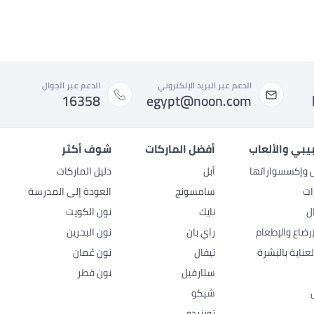
الدعم عبر البريد الإلكتروني
الدعم عبر الجوال
16358
egypt@noon.com
بيبي والألعاب
أفضل الماركات
شوف أكثر
ل وإكسسواراتها
أبل
دليل الماركات
ات
سامسونج
العودة إلى المدرسة
ل
نايك
نون الكويت
رضاع والإطعام
راي بان
نون البحرين
عناية بالبشرة
تيفال
نون عُمان
ستارفيل
نون قطر
شيكو
تورنيدو