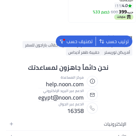
4.0
11
399
600
خصم 33%
جنيه
البحث الشائع
ترتيب حسب
تصنيف حسب
حقيبة ظهر نايك
حقائب ستارجولد للسفر
حقائب باراجون للسفر
أمريكان توريستر
حقيبة ظهر أديداس
نحن دائماً جاهزون لمساعدتك
مركز المساعدة
help.noon.com
الدعم عبر البريد الإلكتروني
egypt@noon.com
الدعم عبر الجوال
16358
الإلكترونيات
الهواتف المتحركة