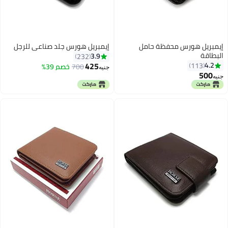
إيمبريل هورس محفظة حامل
إيمبريل هورس جلد صناعي للرجل
البطاقة
3.9
232
425
4.2
113
700
خصم 39%
جنيه
500
جنيه