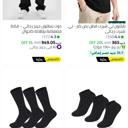
Best Seller
نايلتون تي شيرت قطن نص كم - تي
دوت بنطلون جينز رجالي – قصّة
شيرت رجالي
فضفاضة بإطلالة كاجوال
4.3
4.4
177
750
949.05
365
460
20% OFF
#2 في جينز رجالي
999
5% OFF
جنيه
جنيه
6
#1 في تيشيرتات رجالية
أقل سعر في 30 يوم
توصيل مجاني
توصيل مجاني
36.5 جنيه خصم إضافي!
تم بيع +190 مؤخرًا
بتخلّص بسرعة
#1 في تيشيرتات رجالية
تم بيع +40 مؤخرًا
#2 في جينز رجالي