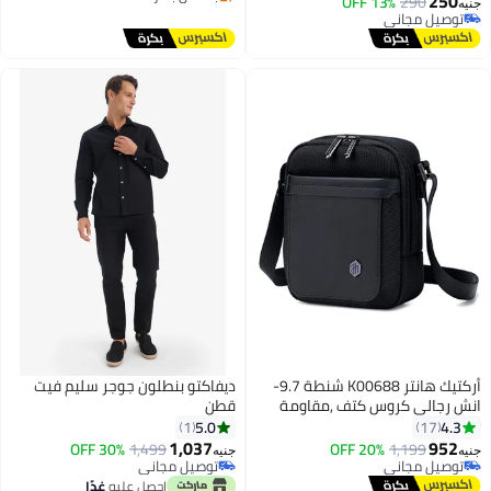
250
13% OFF
290
جنيه
بتخلّص بسرعة
توصيل مجاني
توصيل مجاني
توصيل مجاني
أركتيك هانتر K00688 شنطة 9.7-
ديفاكتو بنطلون جوجر سليم فيت
انش رجالى كروس كتف ,مقاومة
قطن
للماء ,ذات جودة عالية من اركتك
5.0
4.3
1
17
هانتر - اسود
1,037
952
30% OFF
1,499
20% OFF
1,199
جنيه
جنيه
توصيل مجاني
توصيل مجاني
توصيل مجاني
توصيل مجاني
احصل عليه
غدًا