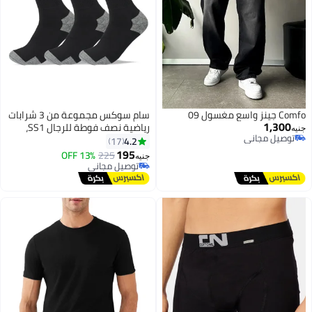
Comfo جينز واسع مغسول 09
سام سوكس مجموعة من 3 شرابات
1,300
رياضية نصف فوطة للرجال SS1،
جنيه
توصيل مجاني
أسود
4.2
17
توصيل مجاني
195
13% OFF
225
جنيه
3
توصيل مجاني
توصيل مجاني