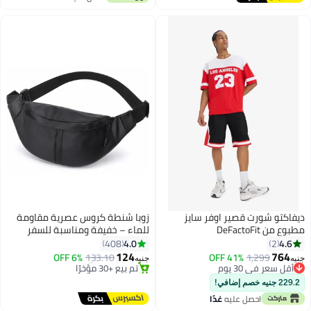
ديفاكتو شورت قصير اوفر سايز
زوبا شنطة كروس عصرية مقاومة
مطبوع من DeFactoFit
للماء – خفيفة ومناسبة للسفر
والرياضة للرجال والنساء
4.0
4.6
408
2
124
764
6% OFF
133.10
41% OFF
1,299
جنيه
جنيه
أقل سعر في 30 يوم
#42 في شنط كروس للنساء
أقل سعر في 30 يوم
توصيل مجاني
229.2 جنيه خصم إضافي!
تم بيع +30 مؤخرًا
احصل عليه
غدًا
#42 في شنط كروس للنساء