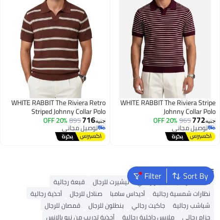
WHITE RABBIT The Riviera Retro
WHITE RABBIT The Riviera Stripe
Striped Johnny Collar Polo
Johnny Collar Polo
716
772
20% OFF
895
20% OFF
965
جنيه
جنيه
توصيل مجاني
توصيل مجاني
توصيل مجاني
توصيل مجاني
Popular Searches
Filter
Sort By
محفظة رجالية
جينز رجالي
تيشيرت للرجال
قبعة رجالية
نظارات شمسية رجالية
أديداس سامبا
صنادل للرجال
أحذية رجالية
شباشب رجالية
جاكيت رجالي
بنطلون للرجال
قمصان للرجال
حزام رجالي
ملابس داخلية رجالية
أحذية تدريب من نيو بالانس