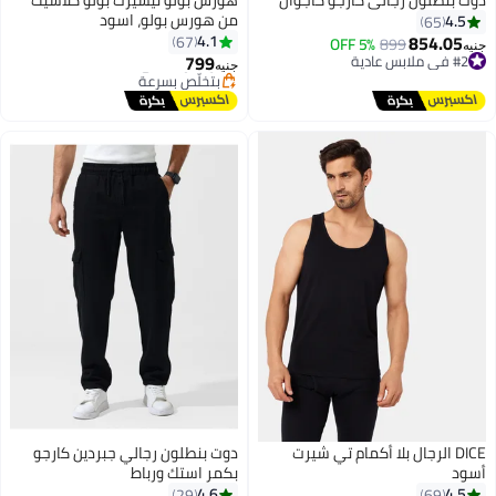
من هورس بولو، اسود
4.5
65
854.05
4.1
67
#2 في ملابس عادية
899
5% OFF
جنيه
799
أقل سعر في 7 يوم
جنيه
9
4
توصيل مجاني
#29 في بولو للرجال
بتخلّص بسرعة
توصيل مجاني
تم بيع +20 مؤخرًا
بتخلّص بسرعة
#2 في ملابس عادية
#29 في بولو للرجال
DICE الرجال بلا أكمام تي شيرت
دوت بنطلون رجالي جبردين كارجو
أسود
بكمر استك ورباط
4.6
4.5
29
69