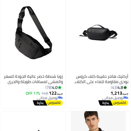
أركتيك هانتر حقيبة كتف كروس
زوبا شنطة خصر عالية الجودة للسفر
بودي مقاومة للماء على الكتف،
والمشي لمسافات طويلة والجري
حقيبة خصر مقاومة للماء
والرياضة للجنسين (اسود, وسط)3
4.0
4.8
78
43
122
1,213
17% OFF
148
جنيه
جنيه
2
توصيل مجاني
#15 في شنط كروس للنساء
توصيل مجاني
توصيل مجاني
#15 في شنط كروس للنساء