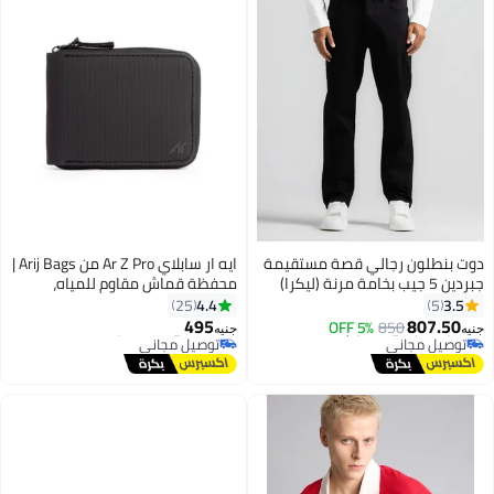
دوت بنطلون رجالي قصة مستقيمة
ايه ار سابلاي Ar Z Pro من Arij Bags |
جبردين 5 جيب بخامة مرنة (ليكرا)
محفظة قماش مقاوم للمياه،
بسوستة، 11 جيب للكروت، جيب
4.4
3.5
25
5
للفلوس، تصميم صغير للجيب (11 ×
495
807.50
5% OFF
850
جنيه
جنيه
4
3
9 سم) (أسود)
أقل سعر في 30 يوم
#39 في محافظ رجالية
توصيل مجاني
توصيل مجاني
أقل سعر في 30 يوم
#39 في محافظ رجالية