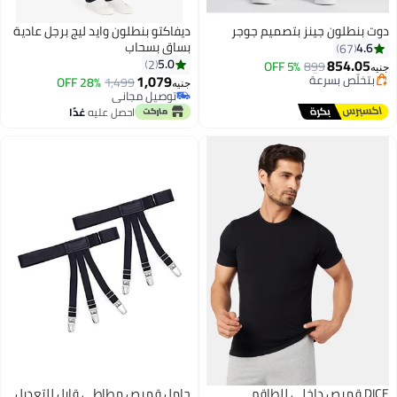
دوت بنطلون جينز بتصميم جوجر
ديفاكتو بنطلون وايد ليج برجل عادية
بساق بسحاب
4.6
67
854.05
5.0
2
5% OFF
899
جنيه
1,079
أقل سعر في 30 يوم
28% OFF
1,499
جنيه
4
توصيل مجاني
توصيل مجاني
بتخلّص بسرعة
توصيل مجاني
احصل عليه
غدًا
أقل سعر في 30 يوم
DICE قميص داخلي للطاقم
حامل قميص مطاطي قابل للتعديل