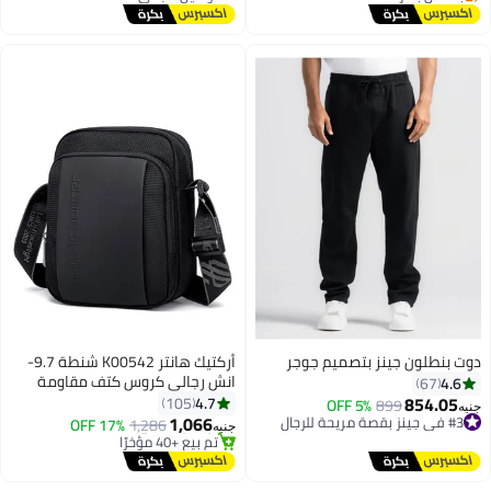
توصيل مجاني
تم بيع +10 مؤخرًا
بتخلّص بسرعة
أقل سعر في 30 يوم
#38 في بولو للرجال
دوت بنطلون جينز بتصميم جوجر
أركتيك هانتر K00542 شنطة 9.7-
انش رجالى كروس كتف مقاومة
4.6
67
للماء ذات جودة عالية من اركتك
854.05
4.7
105
#3 في جينز بقصة مريحة للرجال
899
5% OFF
جنيه
هنتر - اسود
1,066
أقل سعر في 30 يوم
17% OFF
1,286
جنيه
4
توصيل مجاني
توصيل مجاني
بتخلّص بسرعة
تم بيع +40 مؤخرًا
تم بيع +10 مؤخرًا
توصيل مجاني