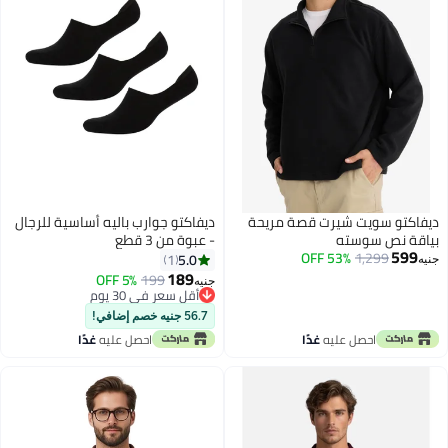
ديفاكتو سويت شيرت قصة مريحة
ديفاكتو جوارب باليه أساسية للرجال
بياقة نص سوسته
- عبوة من 3 قطع
599
53% OFF
1,299
5.0
1
جنيه
189
5% OFF
199
جنيه
أقل سعر في 30 يوم
أقل سعر في 30 يوم
56.7 جنيه خصم إضافي!
احصل عليه
غدًا
احصل عليه
غدًا