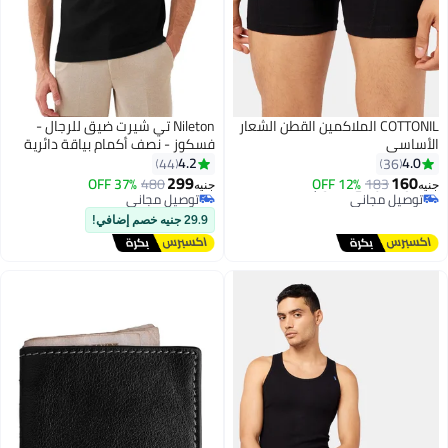
COTTONIL الملاكمين القطن الشعار
Nileton تي شيرت ضيق للرجال -
الأساسي
فسكوز - نصف أكمام بياقة دائرية
4.2
4.0
44
36
299
160
37% OFF
480
12% OFF
183
جنيه
جنيه
5
#29 في السراويل الداخلية الضيقة
توصيل مجاني
أقل سعر في 30 يوم
توصيل مجاني
29.9 جنيه خصم إضافي!
توصيل مجاني
#29 في السراويل الداخلية الضيقة