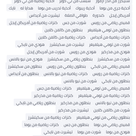
سنيكرز من أندر آرمور
شبشب من لي كوبر
أحذية رياضية من لي كوبر
أحذية جري من بوما
أحذية ريبوك
أحذية تدريب من بوما
هدايا له
نايك
أمريكان إيجل
كندورة
طواقي الصلاة
تيشيرت من أديداس
قميص رياضي من رويس
شورت من جس
كنزات رياضية من أمريكان إيجل
بنطلون من تومي هيلفيغر
بنطلون من كالفن كلاين
كنزات رياضية من أديداس
كنزات رياضية من كالفن كلاين
شورت من تومي هيلفيغر
تيشيرت من سكيتشرز
هودي من نايكي
هودي من مذركير
هودي من رويس
شورت من أمريكان إيجل
شورت من سكيتشرز
بنطلون رياضي من سكيتشرز
هودي من نيو بالانس
قميص رياضي من نايكي
بنطلون رياضي من رويس
بنطلون من سكيتشرز
كنزات رياضية من رويس
كنزات رياضية من نيو بالانس
بنطلون من أديداس
بنطلون من نايكي
شورت من نيو بالانس
قميص رياضي من تومي هيلفيغر
كنزات رياضية من جس
كنزات رياضية من تومي هيلفيغر
كنزات رياضية من مذركير
بنطلون من نيو بالانس
بنطلون من مذركير
بنطلون رياضي من نايكي
شورت من كالفن كلاين
تيشيرت من مذركير
بنطلون رياضي من تومي هيلفيغر
كنزات رياضية من سكيتشرز
قميص رياضي من بوما
بنطلون من جس
كنزات رياضية من بوما
هودي من بوما
شورت من بوما
تيشيرت من نايكي