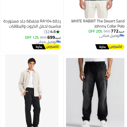
WHITE RABBIT The Desert Sand
رحالة RA104 محفظة جلد مستوردة
Johnny Collar Polo
مناسبه لحمل الكروت والبطاقات
772
965
20% OFF
ذات جودة عالية من رحالة - اسود
4.6
32
جنيه
توصيل مجاني
699
12% OFF
800
جنيه
توصيل مجاني
#5 في محافظ رجالية
توصيل مجاني
#5 في محافظ رجالية