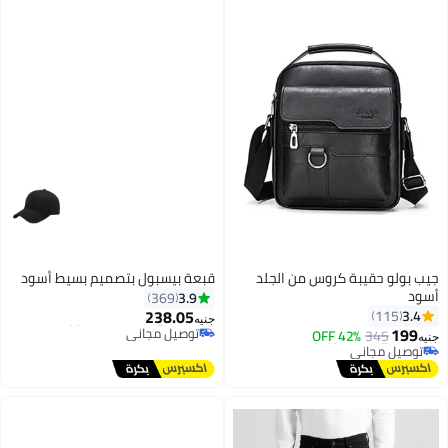
جيب بولو حقيبة كروس من الجلد
قبعة بيسبول بتصميم بسيط أسود
أسود
3.9
369
#10 في قبعات البيسبول النسائية
238.05
3.4
115
توصيل مجاني
جنيه
199
باقي 2 وحدات في المخزون
42% OFF
345
جنيه
تم بيع +60 مؤخرًا
#40 في شنط كروس للنساء
#10 في قبعات البيسبول النسائية
توصيل مجاني
#40 في شنط كروس للنساء