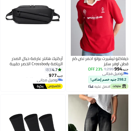
ديفاكتو تيشيرت بولو احمر نص كم
أركتيك هانتر عارضة حبال الصدر
قطن اوفر سايز
الرياضة Crossbody الخصر حقيبة
994
1,299
23% OFF
مقاومة للماء
4.7
83
جنيه
توصيل مجاني
977
جنيه
توصيل مجاني
#25 في شنط كروس للنساء
298.2 جنيه خصم إضافي!
توصيل مجاني
احصل عليه
غدًا
#25 في شنط كروس للنساء