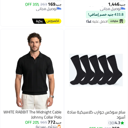
169
1,446
35% OFF
263
جنيه
جنيه
أقل سعر في 30 يوم
أقل سعر في 30 يوم
توصيل مجاني
توصيل مجاني
433.8 جنيه خصم إضافي!
أقل سعر في 30 يوم
أقل سعر في 30 يوم
احصل عليه
غدًا
سام سوكس جوارب كلاسيكية سادة
WHITE RABBIT The Midnight Cable
أسود
Johnny Collar Polo
772
20% OFF
965
4.3
30
جنيه
توصيل مجاني