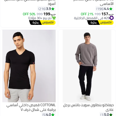
الأساسي
أسود
3.9
4.4
216
196
199
157
#29 في القمصان الداخلية
199
21% OFF
399
50% OFF
جنيه
جنيه
4
أقل سعر في 30 يوم
توصيل مجاني
توصيل مجاني
تم بيع +30 مؤخرًا
باقي 1 وحدات في المخزون
توصيل مجاني
تم بيع +10 مؤخرًا
#29 في القمصان الداخلية
ديفاكتو بنطلون سويت بانتس برجل
COTTONIL قميص داخلي أساسي
عادي
برقبة على شكل حرف V
4.0
5.0
5
1