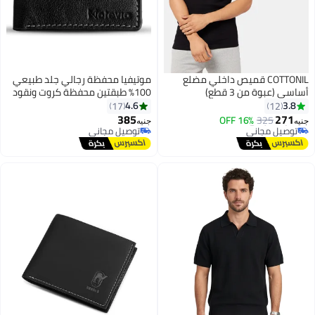
COTTONIL قميص داخلي مضلع
موتيفيا محفظة رجالي جلد طبيعي
أساسي (عبوة من 3 قطع)
100% طبقتين محفظة كروت ونقود
محفظه للرجال من الجلد الطبيعي
4.6
3.8
17
12
أقل سعر في السنة
مع 5 جيوب داخلية محفظة صغيرة
385
271
325
توصيل مجاني
16% OFF
جنيه
جنيه
4
من Motevia
باقي 1 وحدات في المخزون
توصيل مجاني
تم بيع +10 مؤخرًا
توصيل مجاني
أقل سعر في السنة