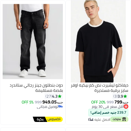
#3 في جينز بقصة مريحة للرجال
ديفاكتو تيشيرت نص كم بيكيه اوفر
دوت بنطلون جينز رجالي ستاندرد
سايز برقبة مستديرة
بقصة مستقيمة
4.3
3.9
27
3
949.05
799
5% OFF
999
20% OFF
999
جنيه
جنيه
6
أقل سعر في 30 يوم
أقل سعر في 30 يوم
أقل سعر في 30 يوم
توصيل مجاني
239.7 جنيه خصم إضافي!
أقل سعر في 30 يوم
احصل عليه
غدًا