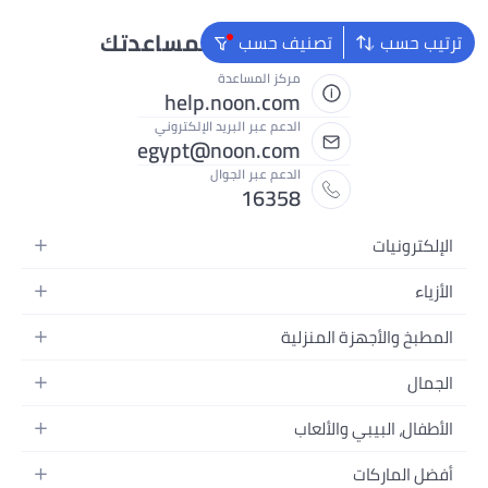
نحن دائماً جاهزون لمساعدتك
ترتيب حسب
تصنيف حسب
مركز المساعدة
help.noon.com
الدعم عبر البريد الإلكتروني
egypt@noon.com
الدعم عبر الجوال
16358
الإلكترونيات
الهواتف المتحركة
الأزياء
أجهزة التابلت
أزياء نسائية
المطبخ والأجهزة المنزلية
أجهزة الكمبيوتر المحمولة
أزياء رجالية
المطبخ وأدوات الطعام
الأجهزة المنزلية
الجمال
أزياء البنات
مستلزمات السرير
الكاميرات والصور وتسجيل الفيديو
العطور النسائية
أزياء الأولاد
الأطفال، البيبي والألعاب
مستلزمات الحمام
التلفزيونات
عطور الرجال
ساعات يد للرجال
عربات الأطفال وإكسسواراتها
ديكورات المنازل
سماعات الرأس
أفضل الماركات
المكياج
ساعات يد للنساء