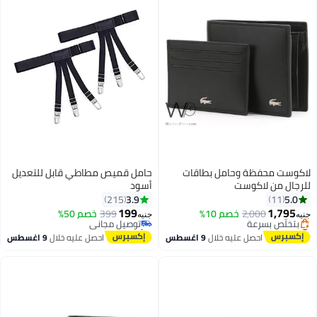
لاكوست محفظة وحامل بطاقات
حامل قميص مطاطي قابل للتعديل
للرجال من لاكوست
أسود
3.9
5.0
215
11
199
1,795
2,000
خصم 10%
399
توصيل مجاني
خصم 50%
جنيه
جنيه
#30 في محافظ رجالية
تم بيع +30 مؤخرًا
توصيل مجاني
توصيل مجاني
احصل عليه خلال
9 اغسطس
احصل عليه خلال
9 اغسطس
بتخلّص بسرعة
#30 في محافظ رجالية