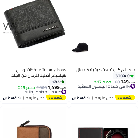
جود باي كاب قبعة صيفية كاجوال
Tommy Icons محفظة تومي
هيلفيغر أصلية للرجال من الجلد
4.0
370
الأسود الأصلي
149
5.0
5
#4 في قبعات البيسبول النسائية
180
خصم 17%
جنيه
1,499
توصيل مجاني
#25 في محافظ رجالية
2,000
خصم 25%
جنيه
20
#4 في قبعات البيسبول النسائية
توصيل مجاني
#25 في محافظ رجالية
احصل عليه خلال
9 اغسطس
احصل عليه خلال
9 اغسطس