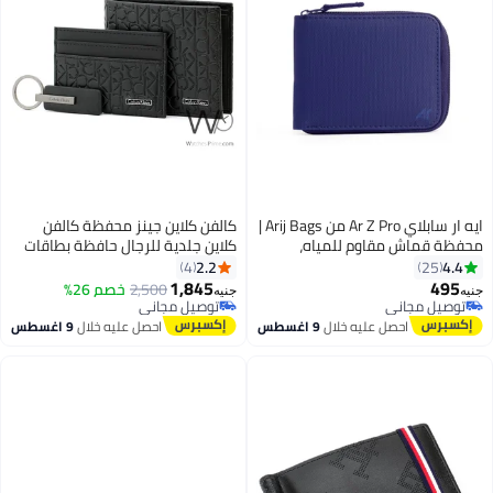
ايه ار سابلاي Ar Z Pro من Arij Bags |
كالفن كلاين جينز محفظة كالفن
محفظة قماش مقاوم للمياه،
كلاين جلدية للرجال حافظة بطاقات
بسوستة، 11 جيب للكروت، جيب
سوداء وسلسلة مفاتيح Ck
2.2
4.4
4
25
للفلوس، تصميم صغير للجيب (11 ×
1,845
495
2,500
خصم 26%
جنيه
جنيه
4
9 سم) (كحلي)
توصيل مجاني
توصيل مجاني
توصيل مجاني
توصيل مجاني
احصل عليه خلال
9 اغسطس
احصل عليه خلال
9 اغسطس