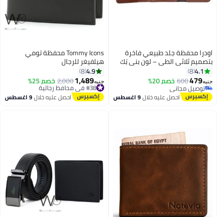
اودرا محفظة جلد طبيعي فاخرة
Tommy Icons محفظة تومي
بتصميم ثلاثي الطي – لون بني بَك
هيلفيغر للرجال
4.9
4.1
8
8
1,489
479
600
خصم 20%
#38 في محافظ رجالية
2,000
خصم 25%
جنيه
جنيه
توصيل مجاني
توصيل مجاني
توصيل مجاني
#38 في محافظ رجالية
احصل عليه خلال
9 اغسطس
احصل عليه خلال
9 اغسطس