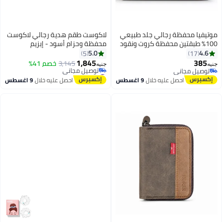
موتيفيا محفظة رجالي جلد طبيعي
لاكوست طقم هدية رجالي لاكوست
100% طبقتين محفظة كروت ونقود
محفظة وحزام أسود - إبزيم
محفظه للرجال من الجلد الطبيعي
5.0
4.6
5
17
مع 5 جيوب داخلية محفظة صغيرة
1,845
385
3,145
خصم 41%
جنيه
جنيه
4
من Motevia
توصيل مجاني
#8 في محافظ رجالية
توصيل مجاني
أقل سعر في السنة
احصل عليه خلال
9 اغسطس
احصل عليه خلال
9 اغسطس
توصيل مجاني
#8 في محافظ رجالية