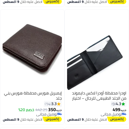
توصيل مجاني
أقل سعر في 30 يوم
احصل عليه خلال
9 اغسطس
احصل عليه خلال
9 اغسطس
تم بيع +20 مؤخرًا
#1 في أطقم اكسسوارات نسائية
اودرا محفظة أودرا لاكس دايموند
إيمبريل هورس محفظة هورس بني
من الجلد الطبيعي للرجال – اختيار
جلد
فاخر للهدايا – أسود (NO99)
3.3
4.3
14
9
350
499
442.25
خصم 20%
جنيه
جنيه
توصيل مجاني
توصيل مجاني
توصيل مجاني
توصيل مجاني
احصل عليه خلال
9 اغسطس
احصل عليه خلال
9 اغسطس