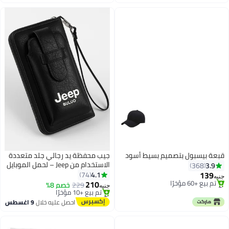
باقي 3 وحدات في المخزون
#7 في محافظ رجالية
قبعة بيسبول بتصميم بسيط أسود
جيب محفظة يد رجالي جلد متعددة
الاستخدام من Jeep – لحمل الموبايل
3.9
368
والنقود والبطاقات بسحاب
139
4.1
74
جنيه
210
#10 في قبعات البيسبول النسائية
229
خصم 8%
جنيه
3
باقي 3 وحدات في المخزون
#2 في حافظات البطاقات
تم بيع +60 مؤخرًا
توصيل مجاني
احصل عليه خلال
9 اغسطس
#10 في قبعات البيسبول النسائية
تم بيع +10 مؤخرًا
#2 في حافظات البطاقات