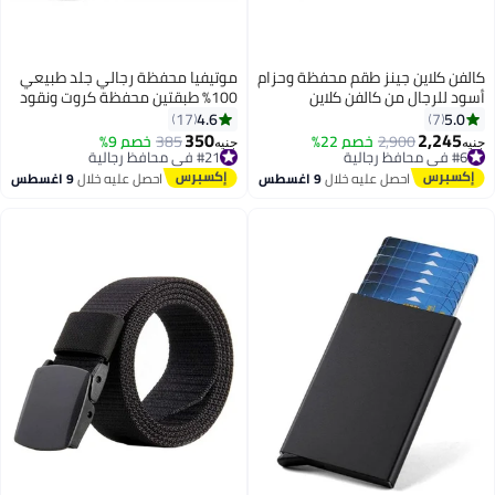
كالفن كلاين جينز طقم محفظة وحزام
موتيفيا محفظة رجالي جلد طبيعي
أسود للرجال من كالفن كلاين
100% طبقتين محفظة كروت ونقود
محفظه للرجال من الجلد الطبيعي
4.6
5.0
17
7
مع 5 جيوب داخلية محفظة صغيرة
350
2,245
#6 في محافظ رجالية
2,900
خصم 22%
#21 في محافظ رجالية
385
خصم 9%
جنيه
جنيه
4
من Motevia
توصيل مجاني
توصيل مجاني
#6 في محافظ رجالية
#21 في محافظ رجالية
احصل عليه خلال
9 اغسطس
احصل عليه خلال
9 اغسطس