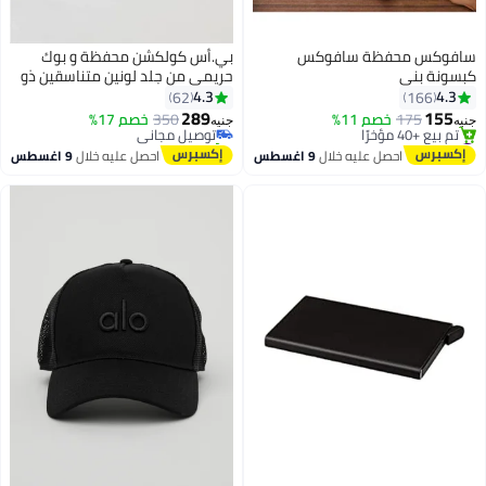
سافوكس محفظة سافوكس
بي.أس كولكشن محفظة و بوك
كبسونة بني
حريمي من جلد لونين متناسقين ذو
سعة كبيرة ومتعددة الجيوب رمادي
4.3
4.3
62
166
من B.S COLLECTION
289
155
175
خصم 11%
350
توصيل مجاني
خصم 17%
جنيه
جنيه
5
#3 في محافظ رجالية
تم بيع +50 مؤخرًا
توصيل مجاني
توصيل مجاني
احصل عليه خلال
9 اغسطس
احصل عليه خلال
9 اغسطس
تم بيع +40 مؤخرًا
#3 في محافظ رجالية