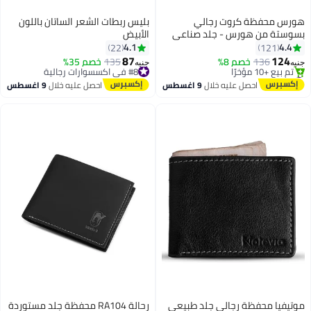
هورس محفظة كروت رجالي
بليس ربطات الشعر الساتان باللون
بسوستة من هورس - جلد صناعي
الأبيض
أنيق، تصميم نحيف وآمن لحفظ
4.1
4.4
22
121
البطاقات والنقود، لون كلاسيكي-
87
124
136
خصم 8%
#8 في اكسسوارات رجالية
135
خصم 35%
جنيه
جنيه
3
بني
#2 في محافظ النساء وحافظات البطاقات
توصيل مجاني
توصيل مجاني
#8 في اكسسوارات رجالية
احصل عليه خلال
9 اغسطس
احصل عليه خلال
9 اغسطس
تم بيع +10 مؤخرًا
#2 في محافظ النساء وحافظات البطاقات
موتيفيا محفظة رجالي جلد طبيعي
رحالة RA104 محفظة جلد مستوردة