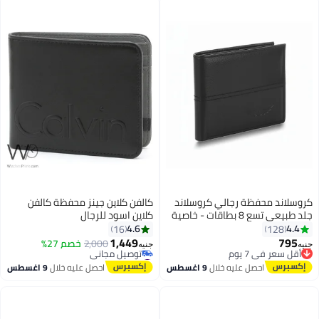
كروسلاند محفظة رجالي كروسلاند
كالفن كلاين جينز محفظة كالفن
جلد طبيعي تسع 8 بطاقات - خاصية
كلاين اسود للرجال
حماية بيانات البطاقات البنكية
4.6
4.4
16
128
1,449
795
أقل سعر في 7 يوم
2,000
خصم 27%
جنيه
جنيه
توصيل مجاني
#47 في محافظ رجالية
أقل سعر في 7 يوم
أقل سعر في 30 يوم
احصل عليه خلال
9 اغسطس
احصل عليه خلال
9 اغسطس
توصيل مجاني
#47 في محافظ رجالية