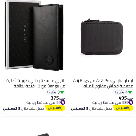
ايه ار سابلاي Ar Z Pro من Arij Bags |
بانجي محفظة رجالي طويلة أصلية
محفظة قماش مقاوم للمياه،
من Bange مع 12 فتحة بطاقة
بسوستة، 11 جيب للكروت، جيب
4.3
4.4
79
25
للفلوس، تصميم صغير للجيب (11 ×
375
495
#39 في محافظ رجالية
#4 في محافظ رجالية
جنيه
جنيه
4
9 سم) (أسود)
توصيل مجاني
توصيل مجاني
#39 في محافظ رجالية
#4 في محافظ رجالية
احصل عليه خلال
9 اغسطس
احصل عليه خلال
9 اغسطس