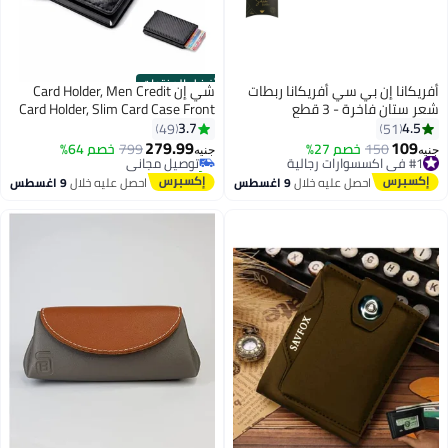
أفضل المنتجات
أفريكانا إن بي سي أفريكانا ربطات
شي إن Card Holder, Men Credit
شعر ستان فاخرة - 3 قطع
Card Holder, Slim Card Case Front
#1 في محافظ رجالية
Pocket Anti-theft-RFID Auto Pop
3.7
4.5
49
51
أقل سعر في 30 يوم
up Travel Thin Wallets for Men,
279.99
109
#1 في اكسسوارات رجالية
150
خصم 27%
توصيل مجاني
799
خصم 64%
جنيه
جنيه
2
Carbon Fiber Black( Hold 12-14
توصيل مجاني
تم بيع +70 مؤخرًا
#1 في اكسسوارات رجالية
#1 في محافظ رجالية
Cards), Minimalist
احصل عليه خلال
9 اغسطس
احصل عليه خلال
9 اغسطس