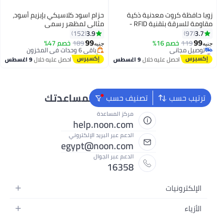
زوبا حافظة كروت معدنية ذكية
حزام اسود كلاسيكي بإبزيم أسود،
مقاومة للسرقة بتقنية RFID -
مثالي لمظهر رسمي
#1 في أحزمة رجالية
تصميم نحيف للرجال والنساء
3.9
3.7
152
97
توصيل مجاني
99
99
119
خصم 16%
باقي 6 وحدات في المخزون
189
خصم 47%
جنيه
جنيه
10
2
#10 في محافظ رجالية
تم بيع +60 مؤخرًا
أقل سعر في 30 يوم
#1 في أحزمة رجالية
احصل عليه خلال
9 اغسطس
احصل عليه خلال
9 اغسطس
توصيل مجاني
#10 في محافظ رجالية
نحن دائماً جاهزون لمساعدتك
ترتيب حسب
تصنيف حسب
مركز المساعدة
help.noon.com
الدعم عبر البريد الإلكتروني
egypt@noon.com
الدعم عبر الجوال
16358
الإلكترونيات
الهواتف المتحركة
الأزياء