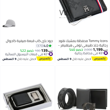
Tommy Icons محفظة بمشبك نقود
جود باي كاب قبعة صيفية كاجوال
رجالية جلد طبيعي تومي هيلفيغر -
4.0
370
1,199
#31 في محافظ رجالية
أسود - مُنقّش
2,000
خصم 40%
139
#21 في قبعات البيسبول النسائية
180
خصم 22%
جنيه
جنيه
توصيل مجاني
توصيل مجاني
20
#31 في محافظ رجالية
#21 في قبعات البيسبول النسائية
احصل عليه خلال
9 اغسطس
احصل عليه خلال
9 اغسطس