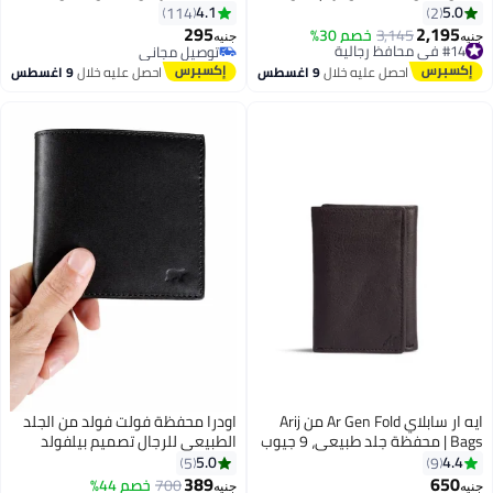
إبزيم CK
جيوب داخل محفظة بطاقات رفيعة
4.1
5.0
114
2
من موتيفيا (اسود)
295
2,195
#14 في محافظ رجالية
3,145
خصم 30%
جنيه
جنيه
4
توصيل مجاني
توصيل مجاني
#14 في محافظ رجالية
توصيل مجاني
احصل عليه خلال
9 اغسطس
احصل عليه خلال
9 اغسطس
ايه ار سابلاي Ar Gen Fold من Arij
اودرا محفظة فولت فولد من الجلد
Bags | محفظة جلد طبيعي، 9 جيوب
الطبيعي للرجال تصميم بيلفولد
للكروت، نافذة شفافة لبطاقة
بسعة كبيرة أسود
5.0
4.4
5
9
الهوية، قسمين منفصلين للنقود،
389
650
#13 في محافظ رجالية
700
خصم 44%
جنيه
جنيه
3