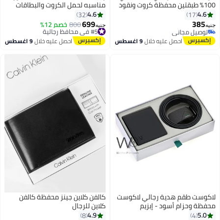
100% طبقتين محفظة كروت ونقود
مناسبه لحمل الكروت والبطاقات
محفظه للرجال من الجلد الطبيعي
ذات جودة عالية من رحالة - اسود
4.6
4.6
32
17
مع 5 جيوب داخلية محفظة صغيرة
699
385
#5 في محافظ رجالية
800
خصم 12%
جنيه
جنيه
4
من Motevia
توصيل مجاني
توصيل مجاني
توصيل مجاني
#5 في محافظ رجالية
احصل عليه خلال
9 اغسطس
احصل عليه خلال
9 اغسطس
لاكوست طقم هدية رجالي لاكوست
كالفن كلاين جينز محفظة كالفن
محفظة وحزام أسود - إبزيم
كلاين للرجال
4.9
5.0
8
4