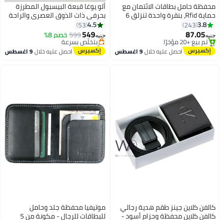
محفظة حامل بطاقات الائتمان مع
ألو يوغا قبعة البيسبول المطرزة
حماية Rfid، بنقرة واحدة تنزلق 6
بحرفي ذات الذوق العصري والراحة
#2 في قبعات البيسبول النسائية
بطاقات
للربيع/الصيف للرياضات الخارجية
4.5
3.8
53
243
توصيل مجاني
549
87.05
599
بتخلّص بسرعة
خصم 8%
جنيه
جنيه
13
#11 في محافظ النساء وحافظات البطاقات
تم بيع +30 مؤخرًا
توصيل مجاني
#2 في قبعات البيسبول النسائية
احصل عليه خلال
9 اغسطس
احصل عليه خلال
9 اغسطس
تم بيع +20 مؤخرًا
#11 في محافظ النساء وحافظات البطاقات
كالفن كلاين جينز طقم هدية رجالي
موتيفيا محفظة جلد وحامل
كالفن كلاين محفظة وحزام أسود -
للبطاقات للرجال - مكونة من 5