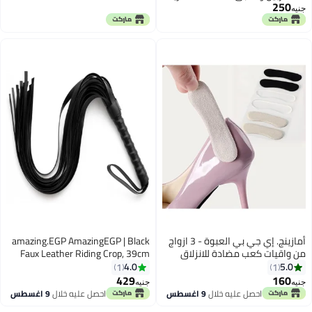
250
مقاومة للصدأ.
جنيه
أمازينج. إي جي بي العبوة - 3 ازواج
amazing.EGP AmazingEGP | Black
من واقيات كعب مضادة للانزلاق
Faux Leather Riding Crop, 39cm
بلون سادة، واقيات كعب مضادة
Length, PU Material with Plastic
4.0
5.0
1
1
للانزلاق، حشو للأحذية معزز لتوفير
Handle, Metallic Accents, Costume
429
160
جنيه
جنيه
الراحة، 3 ازواج-أ
Accessory for Halloween, Cosplay,
احصل عليه خلال
9 اغسطس
احصل عليه خلال
9 اغسطس
Theater