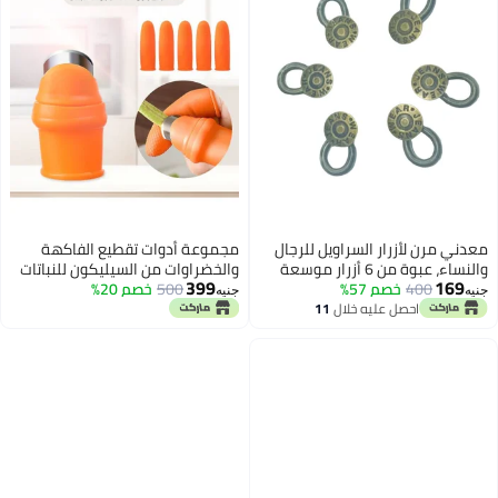
معدني مرن لأزرار السراويل للرجال
مجموعة أدوات تقطيع الفاكهة
والنساء، عبوة من 6 أزرار موسعة
والخضراوات من السيليكون للنباتات
399
169
400
خصم 57%
لجعل حزام الخصر والجيوب الجينز
500
خصم 20%
المزروعة في أصص، أداة فصل
جنيه
جنيه
قابلة للتعديل، مناسبة لأزرار
الفاكهة والخضراوات، أداة تقليم من
احصل عليه خلال
11
اغسطس
السراويل والياقات والأصفاد للنساء
السيليكون للنباتات المزروعة في
الحوامل
أصص، أداة تقطيع الفراولة