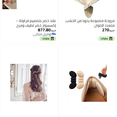
مروحة مصنوعة يدويا من الخشب،
عقد خصر بتصميم فراولة –
متعدد الالوان
إكسسوار خصر لطيف ومرح
877.80
270
للفساتين، العبايات، والإطلالات
جنيه
جنيه
توصيل مجاني
الكاجوال – لمسة زينة مميزة
توصيل مجاني
للنساء والفتيات