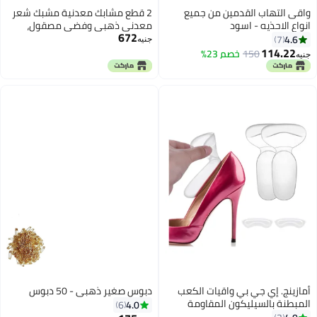
واقى التهاب القدمين من جميع
2 قطع مشابك معدنية مشبك شعر
انواع الاحذيه - اسود
معدني ذهبي وفضي مصقول،
672
أكسسوارات شعر من أفرع معدنية،
4.6
7
جنيه
114.22
150
خصم 23%
جنيه
أمازينج. إي جي بي واقيات الكعب
دبوس صغير ذهبي - 50 دبوس
المبطنة بالسيليكون المقاومة
4.0
6
للانزلاق، مناسبة للأحذية الكبيرة جدًا،