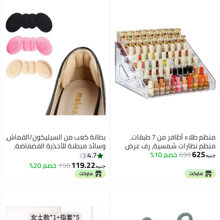
منظم طلاء أظافر من 7 طبقات،
بطانة كعب من السيليكون/القماش،
منظم نظارات شمسية، رف عرض
وسائد مبطنة للأحذية الفضفاضة،
625
699
خصم 10%
أكريليك، مكان لتخزين النظارات، حامل
وسائد كعب مريحة للأحذية الكبيرة
4.7
3
جنيه
للزيوت العطرية، منظم مكياج، سهل
جدًا للرجال والنساء، حشوة لتحسين
119.22
150
خصم 20%
جنيه
التركيب بدون أدوات
ملاءمة الحذاء وراحته، تمنع انزلاق
الكعب وظهور البثور متعدد الالوان