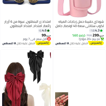
شوداي حقيبة حمل زجاجات المياه
امتداد زر البنطلون، عبوة من 6 أزرار
لكوب ستانلي سعة 40 اونصة، حامل
رائعة، امتداد، امتداد البنطلون،
زجاجة مع حزام كتف وجيب للهاتف
امتداد حزام الخصر للتنورة، الجينز،
4.6
4.3
6
18
#1 في أطقم اكسسوارات نسائية
(وردي)
البنطلون، 6 قطع
99
299
توصيل مجاني
766
خصم 60%
جنيه
جنيه
تم بيع +20 مؤخرًا
أقل سعر في 7 يوم
#1 في أطقم اكسسوارات نسائية
توصيل مجاني
احصل عليه خلال
8 اغسطس
احصل عليه خلال
8 اغسطس
أقل سعر في 7 يوم