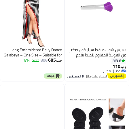
سبيس شوب ملقط سيليكون صغير
Long Embroidered Belly Dance
من الفولاذ المقاوم للصدأ يقدم
Galabeya – One Size – Suitable for
685
ملقط طعام مع أطراف سيليكون
800
خصم 14%
Performances & Women’s Parties
3.6
8
جنيه
لمكعبات السكر مقبلات ثلج محمصة
110
جنيه
بأشكال عشوائية
توصيل مجاني
توصيل مجاني
احصل عليه خلال
8 اغسطس