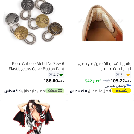
واقى التهاب القدمين من جميع
6 Piece Antique Metal No Sew
انواع الاحذيه - بيج
Elastic Jeans Collar Button Pant
Extender
4.7
3.1
5
5
188.60
109.22
190
خصم 42%
جنيه
جنيه
توصيل مجاني
توصيل مجاني
احصل عليه خلال
8 اغسطس
احصل عليه خلال
9 اغسطس