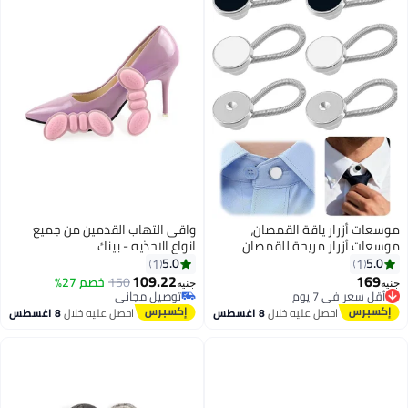
موسعات أزرار ياقة القمصان،
واقى التهاب القدمين من جميع
موسعات أزرار مريحة للقمصان
انواع الاحذيه - بينك
الرجالية الرسمية، توسيع فوري
5.0
5.0
1
1
لياقة ربطة العنق - 6 قطع
109.22
169
150
خصم 27%
جنيه
جنيه
أقل سعر في 7 يوم
توصيل مجاني
توصيل مجاني
توصيل مجاني
احصل عليه خلال
8 اغسطس
احصل عليه خلال
8 اغسطس
أقل سعر في 7 يوم