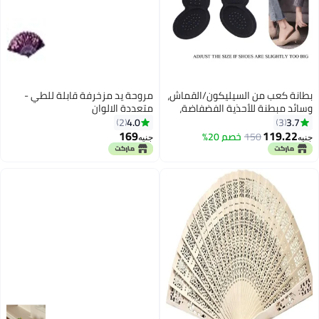
بطانة كعب من السيليكون/القماش،
مروحة يد مزخرفة قابلة للطي -
وسائد مبطنة للأحذية الفضفاضة،
متعددة الالوان
وسائد كعب مريحة للأحذية الكبيرة
4.0
3.7
2
3
جدًا للرجال والنساء، حشوة لتحسين
169
119.22
150
خصم 20%
جنيه
جنيه
ملاءمة الحذاء وراحته، تمنع انزلاق
الكعب وظهور البثور متعدد الالوان