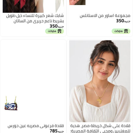
مجموعة اساور من الاستانلس
شابك شعر كبيرة للنساء ذيل طويل
350
بشريط ناعم حريري من الساتان
جنيه
350
مشابك شعر اكسسوارات شعر
جنيه
للنساء (3 الوان)
قلادة على شكل خريطة مصر، هدية
قلادة فرعونى مصريه عين حورس
785
للمغتربين ومحبي الثقافة المصرية؛
جنيه