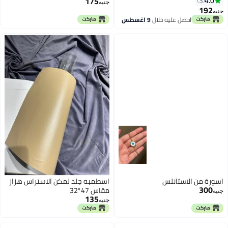
175
4.0
3
جنيه
حشوات أحذية محسنة للراحة
192
جنيه
(سيليكون)
احصل عليه خلال
9 اغسطس
اسورة من الاستانلس
اسطمبه جلد لمكن الاستراس هزاز
300
مقاس 47*32
جنيه
135
جنيه