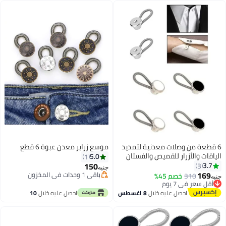
6 قطعة من وصلات معدنية لتمديد
موسع زراير معدن عبوة 6 قطع
الياقات والأزرار للقميص والفستان
5.0
1
والبنطلون والمعطف (ابيض-اسود-
150
3.7
3
جنيه
فضي)
169
باقي 1 وحدات في المخزون
310
خصم 45%
جنيه
باقي 1 وحدات في المخزون
أقل سعر في 7 يوم
توصيل مجاني
احصل عليه خلال
8 اغسطس
احصل عليه خلال
10
أقل سعر في 7 يوم
اغسطس