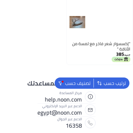
"إكسسوار شعر فاخر مع لمسة من
الأناقة "
385
جنيه
نحن دائماً جاهزون لمساعدتك
ترتيب حسب
تصنيف حسب
مركز المساعدة
help.noon.com
الدعم عبر البريد الإلكتروني
egypt@noon.com
الدعم عبر الجوال
16358