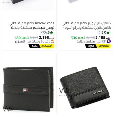
فن كلاين جينز طقم هدية رجالي
Tommy Icons طقم هدية رجالي
فن كلاين محفظة وحزام أسود -
تومي هيلفيغر محفظة جلدية
م CK
وحزام أسود / بني - أسود
4.6
5.0
7
2
2,195
2,195
#31 في محافظ رجالية
3,145
خصم 30%
3,145
خصم 30%
ه
جنيه
توصيل مجاني
#4 في محافظ رجالية
#31 في محافظ رجالية
توصيل مجاني
باقي 3 وحدات في المخزون
#4 في محافظ رجالية