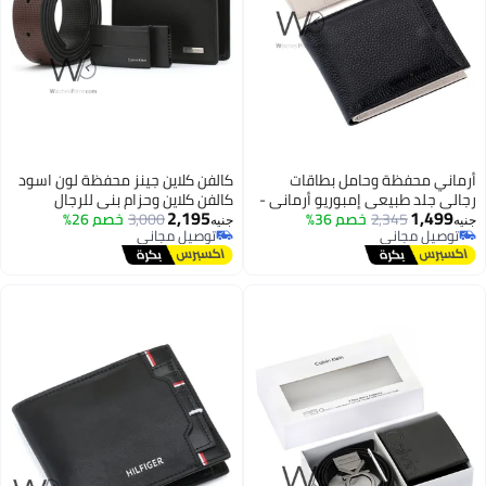
ماني محفظة وحامل بطاقات
كالفن كلاين جينز محفظة لون اسود
لي جلد طبيعي إمبوريو أرماني -
كالفن كلاين وحزام بني للرجال
2,195
1,499
د / بيج
2,345
خصم 36%
3,000
خصم 26%
ه
جنيه
توصيل مجاني
توصيل مجاني
توصيل مجاني
توصيل مجاني