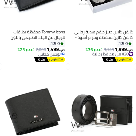
فن كلاين جينز طقم هدية رجالي
Tommy Icons محفظة بطاقات
فن كلاين محفظة وحزام أسود -
للرجال من الجلد الطبيعي باللون
م CK
الأسود من تومي هيلفيغر
5.0
5.0
1
1
1,499
1,999
#20 في محافظ رجالية
3,145
خصم 36%
2,000
خصم 25%
ه
جنيه
توصيل مجاني
توصيل مجاني
#20 في محافظ رجالية
توصيل مجاني