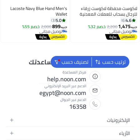
كوست محفظة لاكوست زرقاء
Lacoste Navy Blue Hand Men's
جال بسحاب للعملات المعدنية
Wallet
5.0
4.6
3
6
899
1,475
2,200
خصم 32%
2,000
خصم 55%
ه
جنيه
توصيل مجاني
توصيل مجاني
توصيل مجاني
توصيل مجاني
نحن دائماً جاهزون لمساعدتك
ترتيب حسب
تصنيف حسب
مركز المساعدة
help.noon.com
الدعم عبر البريد الإلكتروني
egypt@noon.com
الدعم عبر الجوال
16358
الإلكترونيات
الهواتف المتحركة
الأزياء