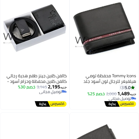
Tommy Icons محفظة تومي
كالفن كلاين جينز طقم هدية رجالي
فيغر للرجال لون أسود جلد
كالفن كلاين محفظة وحزام أسود -
2,195
يعي
إبزيم CK
3,145
خصم 30%
5.0
3
جنيه
توصيل مجاني
1,489
2,000
خصم 25%
ه
توصيل مجاني
توصيل مجاني
توصيل مجاني