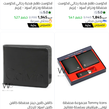
كوست طقم هدية رجالي لاكوست
لاكوست طقم هدية رجالي لاكوست
ظة وحزام أسود - إبزيم
محفظة وحزام أسود - إبزيم
5.0
5.0
4
5
1,945
1,845
3,145
خصم 41%
2,700
خصم 27%
ه
جنيه
#6 في محافظ رجالية
أقل سعر في 30 يوم
أقل سعر في السنة
توصيل مجاني
توصيل مجاني
بتخلّص بسرعة
#6 في محافظ رجالية
أقل سعر في 30 يوم
Tommy Icons مجموعة محفظة
كالفن كلاين جينز محفظة كالفن
مي هيلفيغر بسلسلة مفاتيح
كلاين اسود للرجال