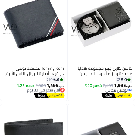
فن كلاين جينز مجموعة هدايا
Tommy Icons محفظة تومي
فظة وحزام أسود للرجال من
هيلفيغر أصلية للرجال باللون الأزرق
فن كلاين
الداكن من الجلد الطبيعي مزين بعلم
4.6
5.0
10
2
جانبي
1,495
1,995
2,495
خصم 20%
أقل سعر في 30 يوم
2,000
خصم 25%
ه
جنيه
توصيل مجاني
توصيل مجاني
توصيل مجاني
أقل سعر في 30 يوم