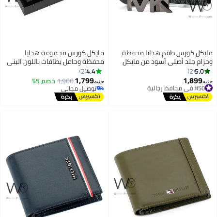
يكل كورس طقم هدايا محفظة
مايكل كورس مجموعة هدايا
زام جلد أصلي أسود من مايكل
محفظة وحامل بطاقات باللون البني
س Mk
للرجال من مايكل كورس
4.4
5.0
2
2
1,799
1,899
#50 في محافظ رجالية
1,900
خصم 5%
ه
جنيه
توصيل مجاني
توصيل مجاني
#50 في محافظ رجالية
توصيل مجاني