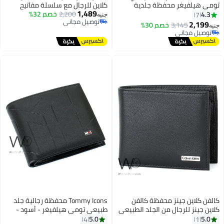
مي هيلفيغر محفظة جلدية
كلاين للرجال مع سلسلة مفاتيح
1,489
ام بني - بني
2,200
خصم 32%
4.3
7
جنيه
توصيل مجاني
2,199
3,145
خصم 30%
ه
توصيل مجاني
توصيل مجاني
توصيل مجاني
فن كلاين جينز محفظة كالفن
Tommy Icons محفظة رجالية جلد
ين جينز للرجال من الجلد الطبيعي
طبيعي تومي هيلفيغر - أسود -
لون الأسود
مُنقّش
5.0
5.0
4
1