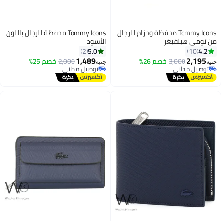
Tommy Icons محفظة وحزام للرجال
Tommy Icons محفظة للرجال باللون
 تومي هيلفيغر
الأسود
5.0
4.2
2
10
1,489
2,195
3,000
خصم 26%
2,000
خصم 25%
ه
جنيه
توصيل مجاني
توصيل مجاني
توصيل مجاني
توصيل مجاني