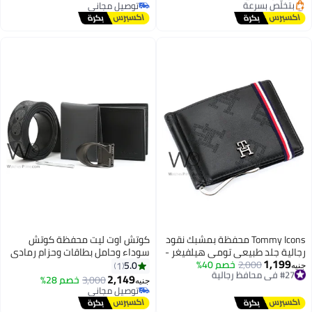
#25 في محافظ رجالية
توصيل مجاني
توصيل مجاني
توصيل مجاني
بتخلّص بسرعة
#25 في محافظ رجالية
Tommy Icons محفظة بمشبك نقود
كوتش اوت ليت محفظة كوتش
الية جلد طبيعي تومي هيلفيغر -
سوداء وحامل بطاقات وحزام رمادي
1,199
#27 في محافظ رجالية
د - مُنقّش
2,000
خصم 40%
للرجال بإبزيم أسود
5.0
1
ه
توصيل مجاني
2,149
3,000
خصم 28%
جنيه
#27 في محافظ رجالية
توصيل مجاني
توصيل مجاني