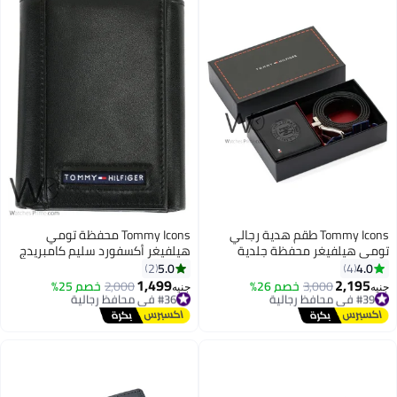
Tommy Icons طقم هدية رجالي
Tommy Icons محفظة تومي
مي هيلفيغر محفظة جلدية
هيلفيغر أكسفورد سليم كامبريدج
ام أسود / بني - أسود
من الجلد الطبيعي ثلاثية الطي
5.0
4.0
2
4
للرجال باللون الأسود
1,499
2,195
#39 في محافظ رجالية
3,000
خصم 26%
#36 في محافظ رجالية
2,000
خصم 25%
ه
جنيه
توصيل مجاني
توصيل مجاني
#39 في محافظ رجالية
#36 في محافظ رجالية