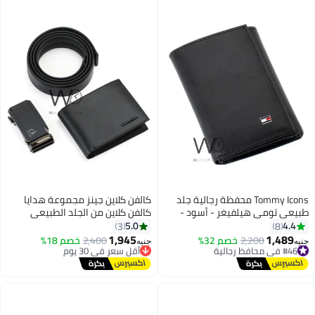
Tommy Icons محفظة رجالية جلد
كالفن كلاين جينز مجموعة هدايا
يعي تومي هيلفيغر - أسود -
كالفن كلاين من الجلد الطبيعي
ثية الطي (تراي فولد) نحيفة
باللون الأسود وحزام Ck
5.0
4.4
3
8
1,945
1,489
#46 في محافظ رجالية
2,200
خصم 32%
أقل سعر في 30 يوم
2,400
خصم 18%
ه
جنيه
توصيل مجاني
توصيل مجاني
#46 في محافظ رجالية
أقل سعر في 30 يوم