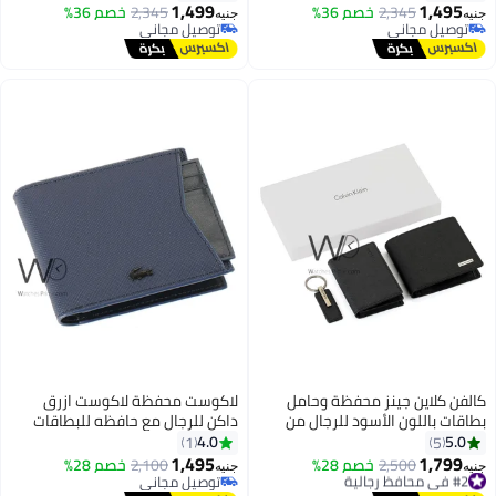
1,499
1,495
2,345
خصم 36%
2,345
خصم 36%
ه
جنيه
توصيل مجاني
توصيل مجاني
توصيل مجاني
توصيل مجاني
فن كلاين جينز محفظة وحامل
لاكوست محفظة لاكوست ازرق
قات باللون الأسود للرجال من
داكن للرجال مع حافظه للبطاقات
فن كلاين مع سلسلة مفاتيح
4.0
5.0
1
5
دية
1,495
1,799
#2 في محافظ رجالية
2,500
خصم 28%
2,100
خصم 28%
ه
جنيه
توصيل مجاني
توصيل مجاني