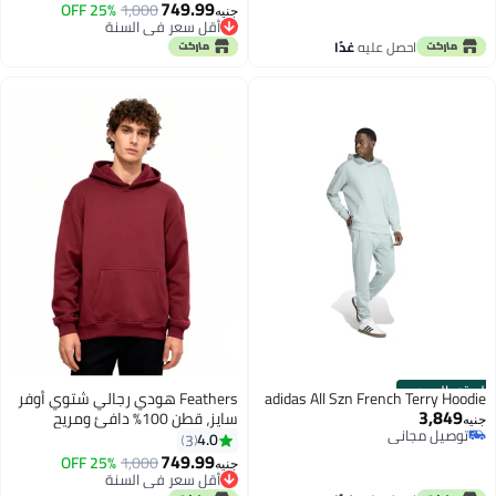
749.99
25% OFF
1,000
جنيه
8
أقل سعر في السنة
أقل سعر في السنة
احصل عليه
غدًا
الستور الرسمي
adidas All Szn French Terry Hoodie
Feathers هودي رجالي شتوي أوفر
3,849
سايز، قطن 100% دافئ ومريح
جنيه
توصيل مجاني
4.0
3
توصيل مجاني
749.99
25% OFF
1,000
جنيه
8
أقل سعر في السنة