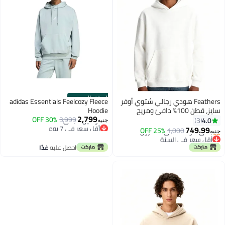
الستور الرسمي
Feathers هودي رجالي شتوي أوفر
adidas Essentials Feelcozy Fleece
سايز، قطن 100% دافئ ومريح
Hoodie
2,799
30% OFF
3,999
4.0
3
جنيه
أقل سعر في 7 يوم
749.99
25% OFF
1,000
جنيه
8
توصيل مجاني
أقل سعر في السنة
أقل سعر في 7 يوم
باقي 1 وحدات في المخزون
احصل عليه
غدًا
أقل سعر في السنة