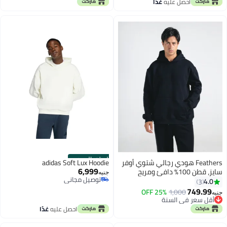
أقل سعر في السنة
احصل عليه
غدًا
الستور الرسمي
Feathers هودي رجالي شتوي أوفر
adidas Soft Lux Hoodie
6,999
سايز، قطن 100% دافئ ومريح
جنيه
توصيل مجاني
4.0
3
توصيل مجاني
749.99
25% OFF
1,000
جنيه
8
أقل سعر في السنة
أقل سعر في السنة
احصل عليه
غدًا