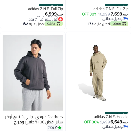
الستور الرسمي
الستور الرسمي
adidas Z.N.E. Full Zip
adidas Z.N.E. Full Zip
6,599
7,699
30% OFF
10,999
جنيه
جنيه
توصيل مجاني
أقل سعر في 7 يوم
توصيل مجاني
توصيل مجاني
احصل عليه
غدًا
احصل عليه
غدًا
أقل سعر في 7 يوم
الستور الرسمي
adidas Z.N.E. Hoodie
Feathers هودي رجالي شتوي أوفر
6,649
9,499
30% OFF
سايز، قطن 100% دافئ ومريح
جنيه
توصيل مجاني
4.0
3
توصيل مجاني