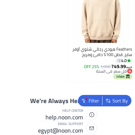
Feathers هودي رجالي شتوي أوفر
سايز، قطن 100% دافئ ومريح
4.0
3
749.99
25% OFF
1,000
جنيه
8
أقل سعر في السنة
أقل سعر في السنة
We're Always Here To Help
Filter
Sort By
HELP CENTER
help.noon.com
EMAIL SUPPORT
egypt@noon.com