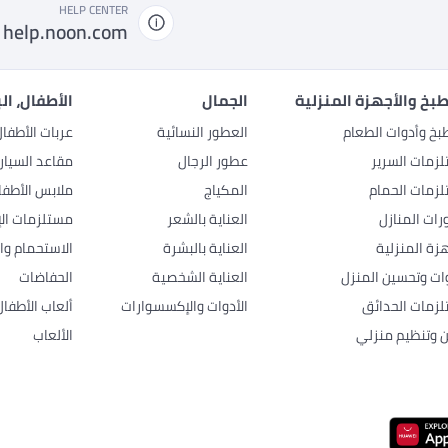
HELP CENTER
help.noon.com
بخ والأجهزة المنزلية
الجمال
الأطفال، ال
بخ وأدوات الطعام
العطور النسائية
عربات الأطفا
زمات السرير
عطور الرجال
مقاعد السيار
زمات الحمام
المكياج
ملابس الأطفا
رات المنازل
العناية بالشعر
مستلزمات الإ
هزة المنزلية
العناية بالبشرة
الاستحمام وال
وات وتحسين المنزل
العناية الشخصية
الحفاضات
زمات الحدائق
الأدوات والإكسسوارات
ألعاب الأطفال
ن وتنظيم منزلي
الألعاب