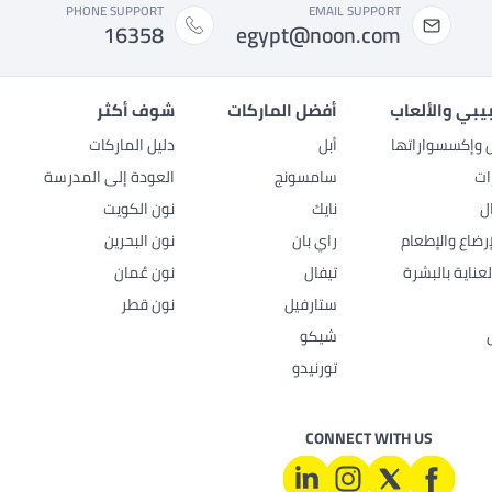
PHONE SUPPORT
EMAIL SUPPORT
16358
egypt@noon.com
بيبي والألعاب
أفضل الماركات
شوف أكثر
ل وإكسسواراتها
أبل
دليل الماركات
ات
سامسونج
العودة إلى المدرسة
ل
نايك
نون الكويت
رضاع والإطعام
راي بان
نون البحرين
عناية بالبشرة
تيفال
نون عُمان
ستارفيل
نون قطر
شيكو
تورنيدو
CONNECT WITH US