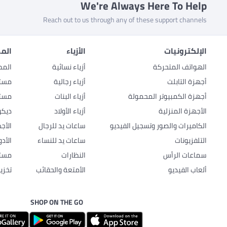
We're Always Here To Help
Reach out to us through any of these support channels
الإلكترونيات
الأزياء
المط
الهواتف المتحركة
أزياء نسائية
المط
أجهزة التابلت
أزياء رجالية
مستل
أجهزة الكمبيوتر المحمولة
أزياء البنات
مستل
الأجهزة المنزلية
أزياء الأولاد
ديكو
الكاميرات والصور وتسجيل الفيديو
ساعات يد للرجال
الأج
التلفزيونات
ساعات يد للنساء
الأد
سماعات الرأس
النظارات
مستل
ألعاب الفيديو
الأمتعة والحقائب
تخزي
SHOP ON THE GO