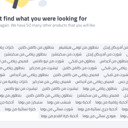
t find what you were looking for
gain. We have SO many other products that you will like!
من أمريكان إيجل
بنطلون من تومي هيلفيغر
بنطلون من كالفن كلاين
كنزات ريا
شورت من أمريكان إيجل
شورت من سكيتشرز
بنطلون رياضي من سكيتشرز
بنطلون من أديداس
بنطلون من نايكي
شورت من نيو بالانس
قميص رياضي من ت
 رياضي من نايكي
شورت من كالفن كلاين
تيشيرت من مذركير
بنطلون رياضي م
شيرت من نايكي
قميص رياضي من كالفن كلاين
بنطلون رياضي من أديداس
شور
ن جس
قميص رياضي من أديداس
قميص رياضي من مذركير
كنزات رياضية من ن
يجل
بنطلون رياضي من بوما
تيشيرت من كالفن كلاين
تيشيرت من نيو بالانس
جل
قميص رياضي من سكيتشرز
بنطلون رياضي من كالفن كلاين
بنطلون من بوم
أحذية رياضية من بوما
أحذية بوما
شبشب من بوما
سنيكرز من بوما
أحذية جري
وما
أحذية جري نسائية من بوما
شورت نسائي من بوما
كنزة نسائية من بوما
ب
بوما
هودي نسائي من بوما
أحذية كرة القدم من بوما