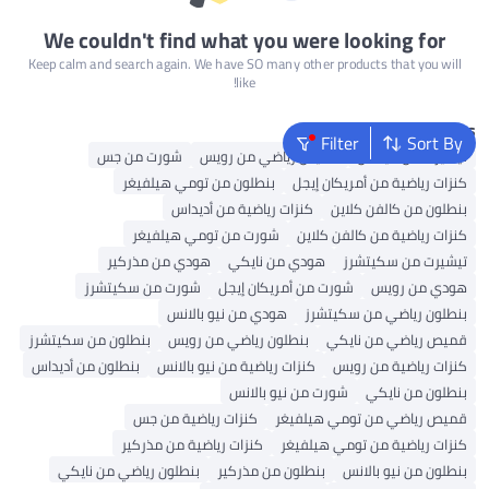
We couldn't find what you were looking for
Keep calm and search again. We have SO many other products that you will
like!
Popular Searches
Filter
Sort By
تيشيرت من أديداس
قميص رياضي من رويس
شورت من جس
كنزات رياضية من أمريكان إيجل
بنطلون من تومي هيلفيغر
بنطلون من كالفن كلاين
كنزات رياضية من أديداس
كنزات رياضية من كالفن كلاين
شورت من تومي هيلفيغر
تيشيرت من سكيتشرز
هودي من نايكي
هودي من مذركير
هودي من رويس
شورت من أمريكان إيجل
شورت من سكيتشرز
بنطلون رياضي من سكيتشرز
هودي من نيو بالانس
قميص رياضي من نايكي
بنطلون رياضي من رويس
بنطلون من سكيتشرز
كنزات رياضية من رويس
كنزات رياضية من نيو بالانس
بنطلون من أديداس
بنطلون من نايكي
شورت من نيو بالانس
قميص رياضي من تومي هيلفيغر
كنزات رياضية من جس
كنزات رياضية من تومي هيلفيغر
كنزات رياضية من مذركير
بنطلون من نيو بالانس
بنطلون من مذركير
بنطلون رياضي من نايكي