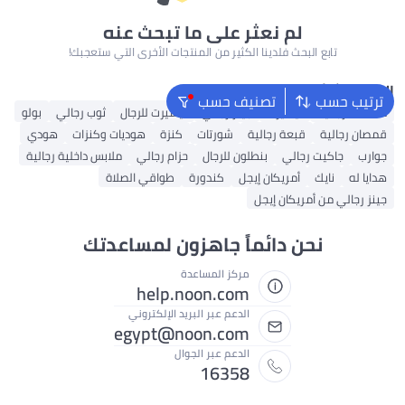
لم نعثر على ما تبحث عنه
تابع البحث فلدينا الكثير من المنتجات الأخرى التي ستعجبك!
البحث الشائع
ترتيب حسب
تصنيف حسب
محفظة رجالية
تيشيرت
جينز رجالي
تيشيرت للرجال
ثوب رجالي
بولو
قمصان رجالية
قبعة رجالية
شورتات
كنزة
هوديات وكنزات
هودي
جوارب
جاكيت رجالي
بنطلون للرجال
حزام رجالي
ملابس داخلية رجالية
هدايا له
نايك
أمريكان إيجل
كندورة
طواقي الصلاة
جينز رجالي من أمريكان إيجل
نحن دائماً جاهزون لمساعدتك
مركز المساعدة
help.noon.com
الدعم عبر البريد الإلكتروني
egypt@noon.com
الدعم عبر الجوال
16358