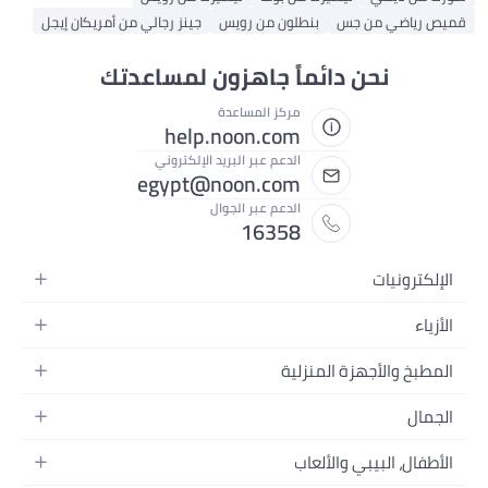
قميص رياضي من جس
بنطلون من رويس
جينز رجالي من أمريكان إيجل
نحن دائماً جاهزون لمساعدتك
مركز المساعدة
help.noon.com
الدعم عبر البريد الإلكتروني
egypt@noon.com
الدعم عبر الجوال
16358
الإلكترونيات
الهواتف المتحركة
الأزياء
أجهزة التابلت
أزياء نسائية
المطبخ والأجهزة المنزلية
أجهزة الكمبيوتر المحمولة
أزياء رجالية
المطبخ وأدوات الطعام
الأجهزة المنزلية
الجمال
أزياء البنات
مستلزمات السرير
الكاميرات والصور وتسجيل الفيديو
العطور النسائية
أزياء الأولاد
الأطفال، البيبي والألعاب
مستلزمات الحمام
التلفزيونات
عطور الرجال