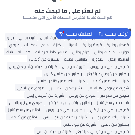
لم نعثر على ما تبحث عنه
تابع البحث فلدينا الكثير من المنتجات الأخرى التي ستعجبك!
البحث الشائع
ترتيب حسب
تصنيف حسب
محفظة رجالية
تيشيرت
جينز رجالي
تيشيرت للرجال
ثوب رجالي
بولو
قمصان رجالية
قبعة رجالية
شورتات
كنزة
هوديات وكنزات
هودي
جوارب
جاكيت رجالي
حزام رجالي
ملابس داخلية رجالية
هدايا له
نايك
أمريكان إيجل
كندورة
طواقي الصلاة
تيشيرت من أديداس
قميص رياضي من رويس
شورت من جس
كنزات رياضية من أمريكان إيجل
بنطلون من تومي هيلفيغر
بنطلون من كالفن كلاين
كنزات رياضية من أديداس
كنزات رياضية من كالفن كلاين
شورت من تومي هيلفيغر
تيشيرت من سكيتشرز
هودي من نايكي
هودي من مذركير
هودي من رويس
شورت من أمريكان إيجل
شورت من سكيتشرز
بنطلون رياضي من سكيتشرز
هودي من نيو بالانس
قميص رياضي من نايكي
بنطلون رياضي من رويس
بنطلون من سكيتشرز
كنزات رياضية من رويس
كنزات رياضية من نيو بالانس
بنطلون من أديداس
بنطلون من نايكي
شورت من نيو بالانس
قميص رياضي من تومي هيلفيغر
كنزات رياضية من جس