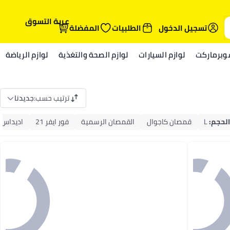
عربة التسوق
تسجيل الدخول
الطلبيات
المفضلة
وبرماركت
لوازم السيارات
لوازم الصحة والتغذية
لوازم الرياضة
ترتيب حسب
:
جديدنا
الحجم
:
L
قمصان كاجوال
القمصان الرسمية
فور ايفر 21
اديداس