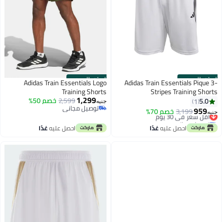
الستور الرسمي
الستور الرسمي
Adidas Train Essentials Logo
Adidas Train Essentials Pique 3-
Training Shorts
Stripes Training Shorts
1,299
2,599
خصم 50%
5.0
1
جنيه
توصيل مجاني
959
3,199
أقل سعر في 30 يوم
خصم 70%
جنيه
توصيل مجاني
توصيل مجاني
أقل سعر في 30 يوم
احصل عليه
غدًا
احصل عليه
غدًا