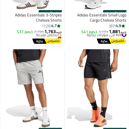
الستور الرسمي
الستور الرسمي
Adidas Essentials 3-Stripes
Adidas Essentials Small Logo
Chelsea Shorts
Cargo Chelsea Shorts
4.7
4.9
126
87
1,763
1,881
#28 في شورتات رجالية
3,199
خصم 41%
2,799
خصم 37%
جنيه
جنيه
توصيل مجاني
#7 في شورتات رجالية
#28 في شورتات رجالية
توصيل مجاني
بتخلّص بسرعة
#7 في شورتات رجالية