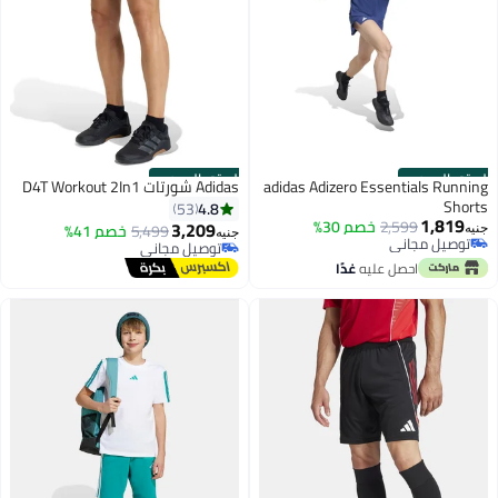
الستور الرسمي
الستور الرسمي
adidas Adizero Essentials Running
Adidas شورتات D4T Workout 2In1
Shorts
4.8
53
1,819
2,599
خصم 30%
3,209
5,499
خصم 41%
جنيه
جنيه
توصيل مجاني
توصيل مجاني
توصيل مجاني
توصيل مجاني
احصل عليه
غدًا