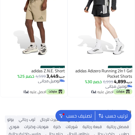
الستور الرسمي
الستور الرسمي
adidas Z.N.E. Short
adidas Adizero Running 2In1 Gel
3,449
Pocket Shorts
4,599
خصم 25%
جنيه
4,899
توصيل مجاني
6,999
خصم 30%
جنيه
توصيل مجاني
توصيل مجاني
توصيل مجاني
احصل عليه
غدًا
احصل عليه
غدًا
البحث الشائع
ترتيب حسب
تصنيف حسب
محفظة رجالية
تيشيرت
جينز رجالي
تيشيرت للرجال
ثوب رجالي
بولو
قمصان رجالية
قبعة رجالية
شورتات
كنزة
هوديات وكنزات
هودي
جوارب
جاكيت رجالي
بنطلون للرجال
حزام رجالي
ملابس داخلية رجالية