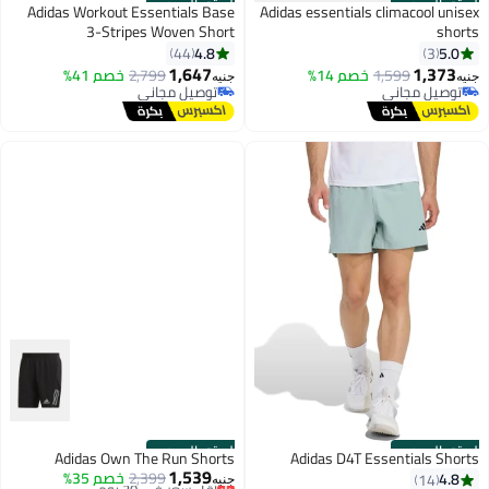
الستور الرسمي
الستور الرسمي
Adidas Workout Essentials Base
Adidas essentials climacool unisex
3-Stripes Woven Short
shorts
4.8
5.0
44
3
1,647
1,373
1,599
خصم 14%
2,799
خصم 41%
جنيه
جنيه
توصيل مجاني
توصيل مجاني
توصيل مجاني
توصيل مجاني
الستور الرسمي
الستور الرسمي
Adidas Own The Run Shorts
Adidas D4T Essentials Shorts
1,539
أقل سعر في 30 يوم
2,399
خصم 35%
4.8
14
جنيه