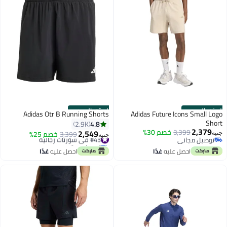
الستور الرسمي
الستور الرسمي
Adidas Otr B Running Shorts
Adidas Future Icons Small Logo
Short
4.8
2.9K
2,379
3,399
خصم 30%
2,549
#43 في شورتات رجالية
3,399
خصم 25%
جنيه
جنيه
توصيل مجاني
توصيل مجاني
توصيل مجاني
#43 في شورتات رجالية
احصل عليه
غدًا
احصل عليه
غدًا