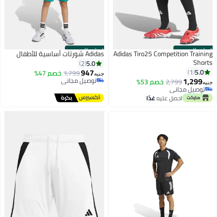
الستور الرسمي
الستور الرسمي
Adidas Tiro25 Competition Training
Adidas شورتات أساسية للأطفال
Shorts
5.0
2
947
5.0
1
1,799
خصم 47%
جنيه
1,299
توصيل مجاني
2,799
خصم 53%
جنيه
توصيل مجاني
توصيل مجاني
توصيل مجاني
احصل عليه
غدًا