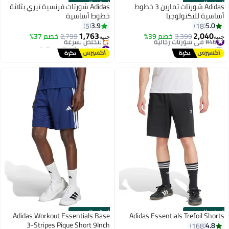
الستور الرسمي
الستور الرسمي
Adidas شورتات تمارين 3 خطوط
Adidas شورتات فرنسية تيري بثلاثة
أساسية للتكنولوجيا
خطوط أساسية
3.9
5.0
5
18
1,763
2,040
#46 في شورتات رجالية
3,399
خصم 39%
2,799
خصم 37%
جنيه
جنيه
توصيل مجاني
#19 في شورتات رجالية
#46 في شورتات رجالية
توصيل مجاني
بتخلّص بسرعة
#19 في شورتات رجالية
الستور الرسمي
الستور الرسمي
Adidas Workout Essentials Base
Adidas Essentials Trefoil Shorts
3-Stripes Pique Short 9Inch
4.8
168