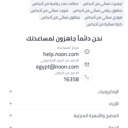
تيشيرت نسائي من أديداس
حمالات صدر رياضية من أديداس
بنطلون رياضي نسائي من أديداس
شورت نسائي من أديداس
هودي نسائي من أديداس
بنطلون نسائي من أديداس
كنزة نسائية من أديداس
نحن دائماً جاهزون لمساعدتك
مركز المساعدة
help.noon.com
الدعم عبر البريد الإلكتروني
egypt@noon.com
الدعم عبر الجوال
16358
الإلكترونيات
الهواتف المتحركة
الأزياء
أجهزة التابلت
أزياء نسائية
المطبخ والأجهزة المنزلية
أجهزة الكمبيوتر المحمولة
أزياء رجالية
المطبخ وأدوات الطعام
الأجهزة المنزلية
الجمال