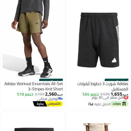
الستور الرسمي
الستور الرسمي
Adidas شورت 3 خطوط أيقونات
Adidas Workout Essentials All-Set
المستقبل
3-Stripes Knit Short
2,560
1,655
أقل سعر في 30 يوم
3,599
خصم 54%
3,199
خصم 19%
جنيه
جنيه
توصيل مجاني
توصيل مجاني
أقل سعر في 30 يوم
توصيل مجاني
احصل عليه
غدًا