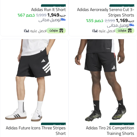
الستور الرسمي
الستور الرسمي
Adidas Run It Short
Adidas Aeroready Sereno Cut 3-
1,949
Stripes Shorts
5,999
خصم 67%
جنيه
1,169
توصيل مجاني
2,599
خصم 55%
جنيه
توصيل مجاني
توصيل مجاني
توصيل مجاني
احصل عليه
غدًا
احصل عليه
غدًا
الستور الرسمي
الستور الرسمي
Adidas Future Icons Three Stripes
Adidas Tiro 26 Competition
Short
Training Shorts