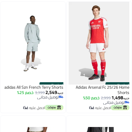
الستور الرسمي
الستور الرسمي
adidas All Szn French Terry Shorts
Adidas Arsenal Fc 25/26 Home
2,549
Shorts
3,399
خصم 25%
جنيه
1,498
توصيل مجاني
2,999
خصم 50%
جنيه
توصيل مجاني
توصيل مجاني
توصيل مجاني
احصل عليه
غدًا
احصل عليه
غدًا