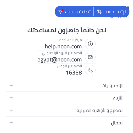
البحث الشائع
ترتيب حسب
تصنيف حسب
حزام رجالي
نحن دائماً جاهزون لمساعدتك
مركز المساعدة
help.noon.com
الدعم عبر البريد الإلكتروني
egypt@noon.com
الدعم عبر الجوال
16358
الإلكترونيات
الهواتف المتحركة
الأزياء
أجهزة التابلت
أزياء نسائية
المطبخ والأجهزة المنزلية
أجهزة الكمبيوتر المحمولة
أزياء رجالية
المطبخ وأدوات الطعام
الأجهزة المنزلية
الجمال
أزياء البنات
مستلزمات السرير
الكاميرات والصور وتسجيل الفيديو