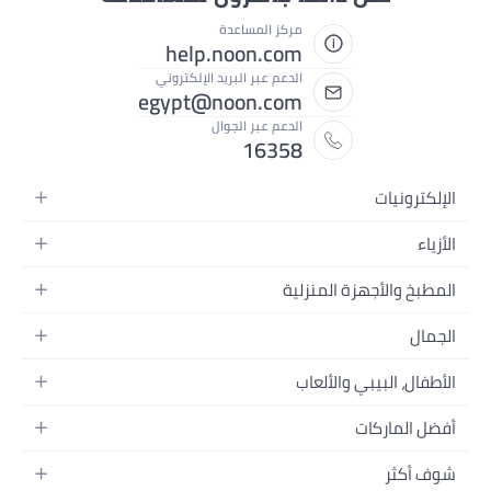
مركز المساعدة
help.noon.com
الدعم عبر البريد الإلكتروني
egypt@noon.com
الدعم عبر الجوال
16358
الإلكترونيات
الهواتف المتحركة
الأزياء
أجهزة التابلت
أزياء نسائية
المطبخ والأجهزة المنزلية
أجهزة الكمبيوتر المحمولة
أزياء رجالية
المطبخ وأدوات الطعام
الأجهزة المنزلية
الجمال
أزياء البنات
مستلزمات السرير
الكاميرات والصور وتسجيل الفيديو
العطور النسائية
أزياء الأولاد
الأطفال، البيبي والألعاب
مستلزمات الحمام
التلفزيونات
عطور الرجال
ساعات يد للرجال
عربات الأطفال وإكسسواراتها
ديكورات المنازل
سماعات الرأس
أفضل الماركات
المكياج
ساعات يد للنساء
مقاعد السيارات
الأجهزة المنزلية
ألعاب الفيديو
أبل
العناية بالشعر
النظارات
شوف أكثر
ملابس الأطفال
الأدوات وتحسين المنزل