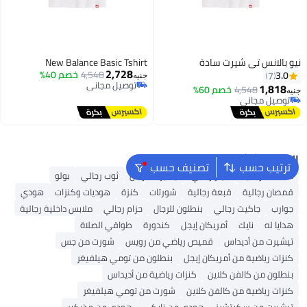
نيو بالانس تي شيرت سادة
New Balance Basic Tshirt
2,728
4,548
خصم 40%
3.0
7
جنيه
توصيل مجاني
1,818
4,548
خصم 60%
جنيه
توصيل مجاني
توصيل مجاني
توصيل مجاني
البحث الشائع
ترتيب حسب
تصنيف حسب
محفظة رجالية
جينز رجالي
تيشيرت للرجال
ثوب رجالي
بولو
قمصان رجالية
قبعة رجالية
شورتات
كنزة
هوديات وكنزات
هودي
جوارب
جاكيت رجالي
بنطلون للرجال
حزام رجالي
ملابس داخلية رجالية
هدايا له
نايك
أمريكان إيجل
كندورة
طواقي الصلاة
تيشيرت من أديداس
قميص رياضي من رويس
شورت من جس
كنزات رياضية من أمريكان إيجل
بنطلون من تومي هيلفيغر
بنطلون من كالفن كلاين
كنزات رياضية من أديداس
كنزات رياضية من كالفن كلاين
شورت من تومي هيلفيغر
تيشيرت من سكيتشرز
هودي من نايكي
هودي من مذركير