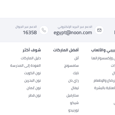
الدعم عبر البريد الإلكتروني
الدعم عبر الجوال
16358
egypt@noon.com
بيبي والألعاب
أفضل الماركات
شوف أكثر
ل وإكسسواراتها
أبل
دليل الماركات
ات
سامسونج
العودة إلى المدرسة
ل
نايك
نون الكويت
رضاع والإطعام
راي بان
نون البحرين
عناية بالبشرة
تيفال
نون عُمان
ستارفيل
نون قطر
شيكو
تورنيدو