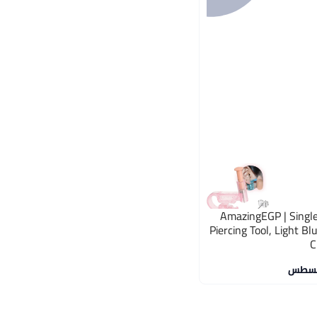
 بي AmazingEGP | Single-Use Ear
Piercing Tool, Light Bl
C