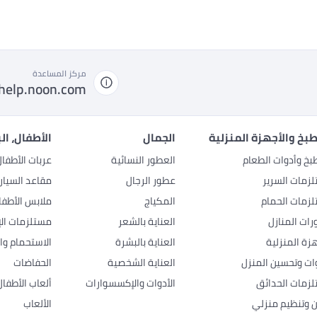
مركز المساعدة
help.noon.com
بخ والأجهزة المنزلية
الجمال
الأطفال، ال
بخ وأدوات الطعام
العطور النسائية
عربات الأطفا
زمات السرير
عطور الرجال
مقاعد السيار
زمات الحمام
المكياج
ملابس الأطفا
رات المنازل
العناية بالشعر
مستلزمات الإ
هزة المنزلية
العناية بالبشرة
الاستحمام وال
وات وتحسين المنزل
العناية الشخصية
الحفاضات
زمات الحدائق
الأدوات والإكسسوارات
ألعاب الأطفال
ن وتنظيم منزلي
الألعاب