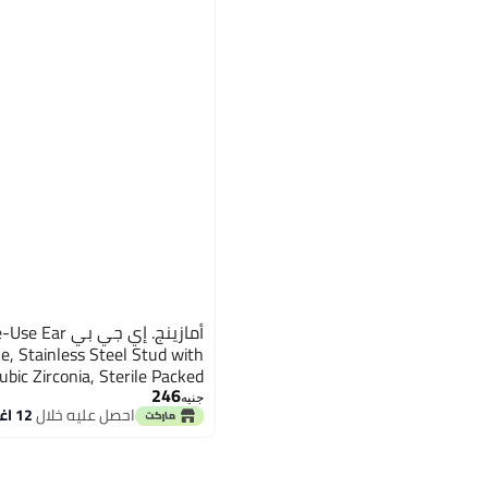
مستلزمات الثقب
الكل نظارات الرجال
جوارب رجالية عادية
منظفات المجوهرات
أطقم تنظيف العدسات
نظارات شمسية نسائية
الكل مستلزمات الثقب
نظارات شمسية للرجال
مسدسات الثقب
أمازينج. إي جي
ue, Stainless Steel Stud with
ubic Zirconia, Sterile Packed
246
جنيه
احصل عليه خلال
12 اغسطس