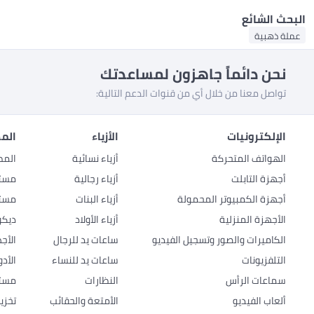
البحث الشائع
عملة ذهبية
نحن دائماً جاهزون لمساعدتك
تواصل معنا من خلال أي من قنوات الدعم التالية:
الإلكترونيات
الأزياء
المط
الهواتف المتحركة
أزياء نسائية
المط
أجهزة التابلت
أزياء رجالية
مستل
أجهزة الكمبيوتر المحمولة
أزياء البنات
مستل
الأجهزة المنزلية
أزياء الأولاد
ديكو
الكاميرات والصور وتسجيل الفيديو
ساعات يد للرجال
الأج
التلفزيونات
ساعات يد للنساء
الأد
سماعات الرأس
النظارات
مستل
ألعاب الفيديو
الأمتعة والحقائب
تخزي