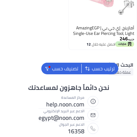
أمازينج. إي جي بي AmazingEGP |
Single-Use Ear Piercing Tool
Blue, Stainless Steel St
Cubic Zirconia, Steril
احصل عليه خلال
12
اغسطس
 الشائع
ترتيب حسب
تصنيف حسب
ذهبية
نحن دائماً جاهزون لمساعدتك
مركز المساعدة
help.noon.com
الدعم عبر البريد الإلكتروني
egypt@noon.com
الدعم عبر الجوال
16358