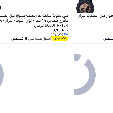
ار من المطاط طراز
جي شوك ساعة يد رقمية بسوار من المط
دائري مقاس 44 مم - لون
5600HR-1ER للرجال
9,130
جنيه
توصيل مجاني
توصيل مجاني
احصل عليه خلال
8 اغسطس