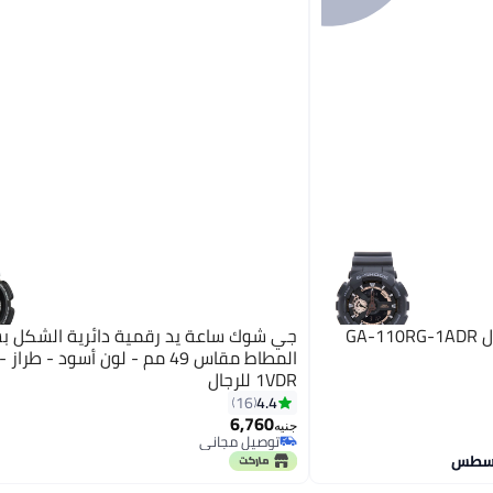
GA
جي شوك ساعة يد رقمية دائرية الشكل ب
المط
1VDR للرجال
4.4
16
6,760
جنيه
توصيل مجاني
توصيل مجاني