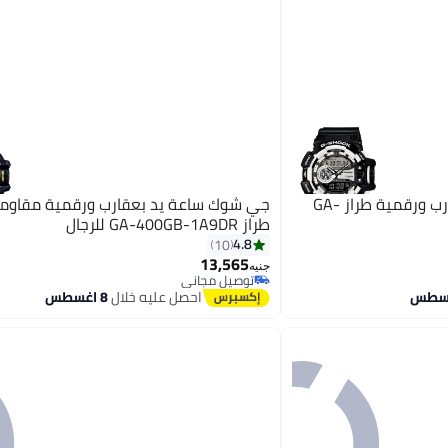
جي شوك ساعة G شوك بعقارب ورقمية طراز GA-
جي شوك ساعة يد بعقارب ورقمية مقاومة
طراز GA-400GB-1A9DR للرجال
4.8
10
13,565
جنيه
توصيل مجاني
توصيل مجاني
احصل عليه خلال
8 اغسطس