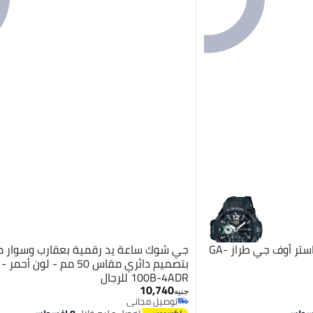
جي شوك ساعة يد بعقارب ماستر أوف جي طراز GA-
جي شوك ساعة يد رقمية بعقارب وسوار م
100B-4ADR للرجال
10,740
جنيه
توصيل مجاني
توصيل مجاني