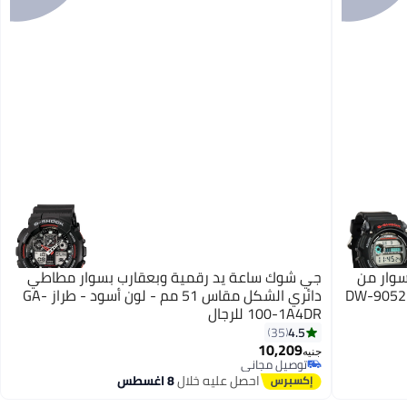
سوار من
جي شوك ساعة يد رقمية وبعقارب بسوار مطاطي
اط مقاس 49 مم - لون أسود - طراز DW-9052-
دائري الشكل مقاس 51 مم - لون أسود - طراز GA-
100-1A4DR للرجال
4.5
35
10,209
جنيه
توصيل مجاني
توصيل مجاني
احصل عليه خلال
8 اغسطس