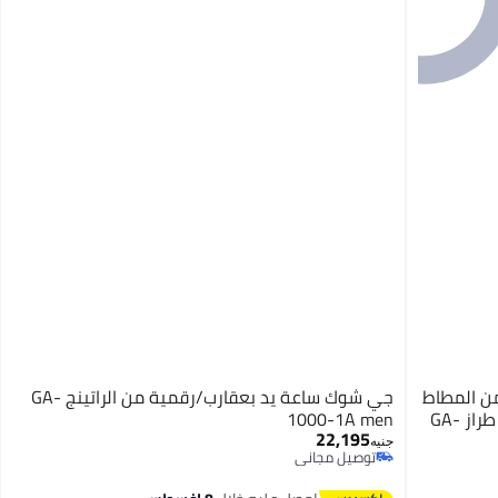
ن المطاط
جي شوك ساعة يد بعقارب/رقمية من الراتينج GA-
بتصميم دائري مقاس 50 مم - لون أحمر - طراز GA-
1000-1A men
22,195
جنيه
توصيل مجاني
توصيل مجاني