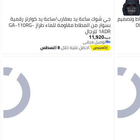
اط وتصميم
جي شوك ساعة يد بعقارب/ساعة يد كوارتز رقمية
 أسود - طراز DW-
بسوار من المطاط مقاومة للماء طراز GA-110RG-
1ADR للرجال
11,920
جنيه
توصيل مجاني
توصيل مجاني
احصل عليه خلال
8 اغسطس