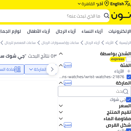
English
آخر
القاهرة
الإلكترونيات
أزياء النساء
أزياء الرجال
أزياء الأطفال
لوازم الجما
الرئيسية
الأزياء
أزياء الرجال
ساعات وإكسسوارات الرجال
ساعات المعصم للرجال
الشحن بواسطة
٥٣ نتائج البحث
"
جي شوك ساعا
الفئة
مسح
الماركة
مادة السو
الأزياء
الكل الأزياء
fashion/men-31225/mens-watches/wrist-watches-21876
الماركة
أزياء الرجال
مسح
الكل أزياء الرجال
ساعات وإكسسوارات الرجال
الكل ساعات وإكسسوارات الرجال
جي شوك
ساعات المعصم للرجال
السعر
تقيم المنتج
إلى
عرض التنائج
نجوم أو أكثر 0
مقاومة الماء
200 متر
شكل القرص
مسح
20 وحدة ضغط
دائري