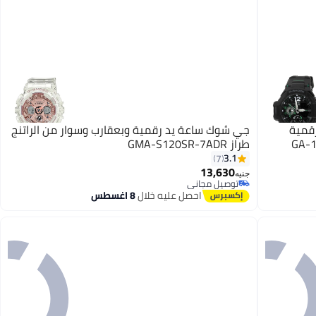
قمية
جي شوك ساعة يد رقمية وبعقارب وسوار من الراتنج
طراز GMA-S120SR-7ADR
3.1
7
13,630
جنيه
توصيل مجاني
توصيل مجاني
احصل عليه خلال
8 اغسطس