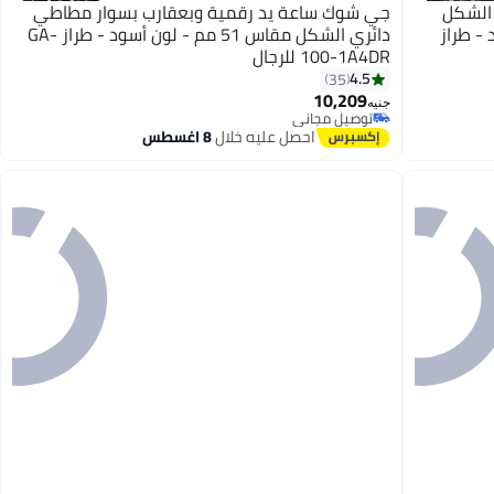
 الشكل
جي شوك ساعة يد رقمية وبعقارب بسوار مطاطي
لون أسود - طراز
دائري الشكل مقاس 51 مم - لون أسود - طراز GA-
100-1A4DR للرجال
4.5
35
10,209
جنيه
توصيل مجاني
توصيل مجاني
احصل عليه خلال
8 اغسطس