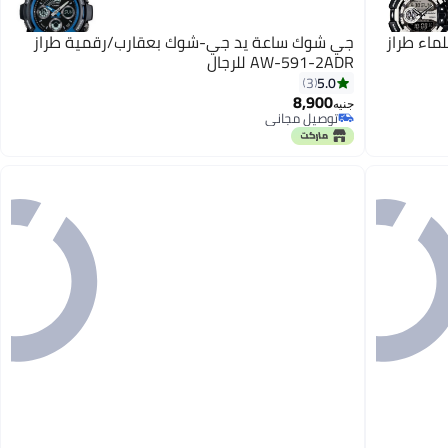
اء طراز
جي شوك ساعة يد جي-شوك بعقارب/رقمية طراز
AW-591-2ADR للرجال
5.0
3
8,900
جنيه
توصيل مجاني
توصيل مجاني