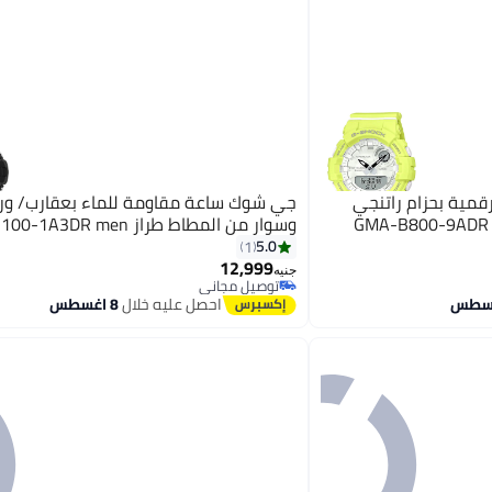
مية بحزام راتنجي
جي شوك ساعة مقاومة للماء بعقارب/ ور
وسوار من المطاط طراز GA-1100-1A3DR men
5.0
1
12,999
جنيه
توصيل مجاني
توصيل مجاني
احصل عليه خلال
8 اغسطس