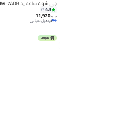
جي شوك ساعة يد GA-110MW-7ADR
4.3
3
11,920
جنيه
توصيل مجاني
توصيل مجاني