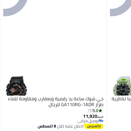
 GBA-900SM-7A9DR بمينا تناظرية
جي شوك ساعة يد رقمية وبعقارب ومقاومة للماء
طراز GA110RG-1ADR للرجال
5.0
1
11,920
جنيه
توصيل مجاني
توصيل مجاني
احصل عليه خلال
8 اغسطس