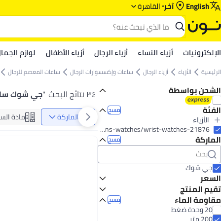
English
آخر
القاهرة
الإلكترونيات
أزياء النساء
أزياء الرجال
أزياء الأطفال
لوازم الجما
الرئيسية
الأزياء
أزياء الرجال
ساعات وإكسسوارات الرجال
ساعات المعصم للرجال
الشحن بواسطة
٣٤ نتائج البحث
"
جي شوك ساعا
الفئة
مسح
الماركة
مادة السو
الأزياء
الكل الأزياء
fashion/men-31225/mens-watches/wrist-watches-21876
الماركة
أزياء الرجال
مسح
أزياء النساء
الكل أزياء الرجال
الكل أزياء النساء
ساعات وإكسسوارات الرجال
ساعات وإكسسوارات النساء
الكل ساعات وإكسسوارات الرجال
جي شوك
ساعات المعصم للرجال
الكل ساعات وإكسسوارات النساء
السعر
ساعات المعصم النسائية
تقيم المنتج
إلى
عرض التنائج
نجوم أو أكثر 0
مقاومة الماء
مسح
20 وحدة ضغط
200 متر