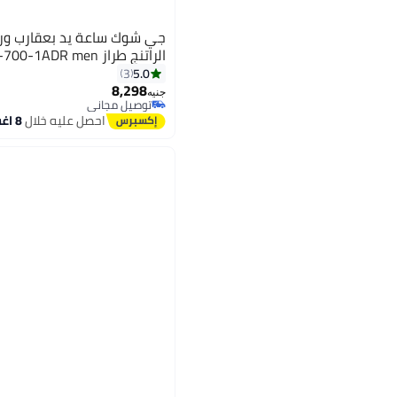
جي شوك ساعة يد بعقارب ور
الراتنج طراز GA-700-1ADR men
5.0
3
8,298
جنيه
توصيل مجاني
توصيل مجاني
احصل عليه خلال
8 اغسطس