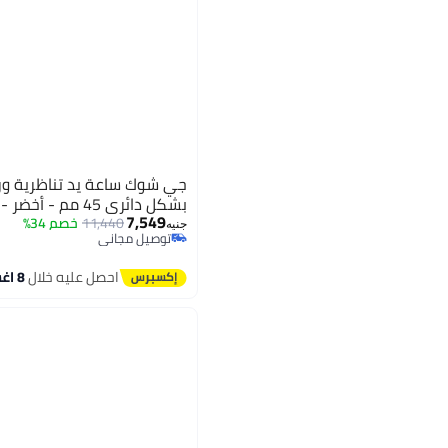
جي شوك ساعة يد تناظرية ورق
بشكل دائري 45 مم - أخضر - GMA-B800-9ADR
7,549
11,440
خصم 34%
جنيه
توصيل مجاني
توصيل مجاني
احصل عليه خلال
8 اغسطس