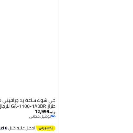
جي شوك ساعة يد جرافيتي ما
طراز GA-1100-1A3DR للرجال
12,999
جنيه
توصيل مجاني
توصيل مجاني
احصل عليه خلال
8 اغسطس