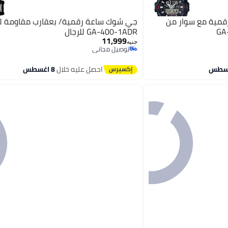
قمية مع سوار من
جي شوك ساعة رقمية/ بعقارب مقاومة للم
GA-400-1ADR للرجال
11,999
جنيه
توصيل مجاني
توصيل مجاني
احصل عليه خلال
8 اغسطس