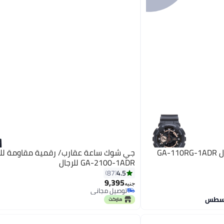
GA
جي شوك ساعة عقارب/ رقمية مقاومة للم
GA-2100-1ADR للرجال
4.5
87
9,395
جنيه
توصيل مجاني
توصيل مجاني