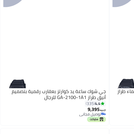
اء طراز
جي شوك ساعة يد كوارتز بعقارب رقمية بتصميم
أنيق طراز GA-2100-1A1 للرجال
4.4
335
9,395
جنيه
توصيل مجاني
توصيل مجاني