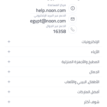
مركز المساعدة
help.noon.com
الدعم عبر البريد الإلكتروني
egypt@noon.com
الدعم عبر الجوال
16358
الإلكترونيات
الهواتف المتحركة
الأزياء
أجهزة التابلت
أزياء نسائية
المطبخ والأجهزة المنزلية
أجهزة الكمبيوتر المحمولة
أزياء رجالية
المطبخ وأدوات الطعام
الأجهزة المنزلية
الجمال
أزياء البنات
مستلزمات السرير
الكاميرات والصور وتسجيل الفيديو
العطور النسائية
أزياء الأولاد
الأطفال، البيبي والألعاب
مستلزمات الحمام
التلفزيونات
عطور الرجال
ساعات يد للرجال
عربات الأطفال وإكسسواراتها
ديكورات المنازل
سماعات الرأس
أفضل الماركات
المكياج
ساعات يد للنساء
مقاعد السيارات
الأجهزة المنزلية
ألعاب الفيديو
أبل
العناية بالشعر
النظارات
شوف أكثر
ملابس الأطفال
الأدوات وتحسين المنزل