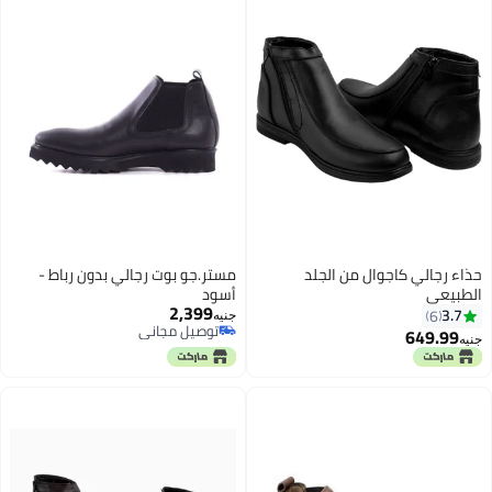
حذاء رجالي كاجوال من الجلد
مستر.جو بوت رجالي بدون رباط -
الطبيعي
أسود
2,399
3.7
6
جنيه
توصيل مجاني
649.99
جنيه
3
توصيل مجاني