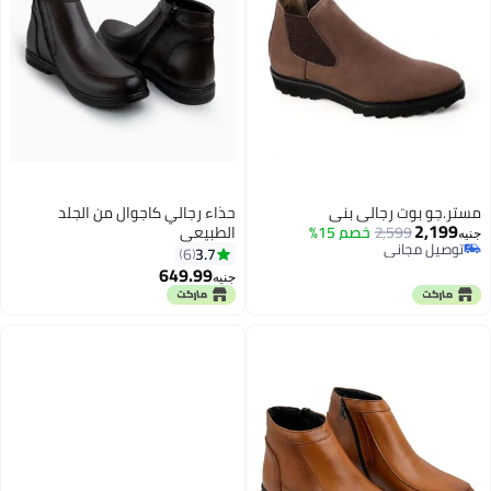
مستر.جو بوت رجالي بني
حذاء رجالي كاجوال من الجلد
2,199
2,599
خصم 15%
الطبيعي
جنيه
توصيل مجاني
3.7
6
توصيل مجاني
649.99
جنيه
3