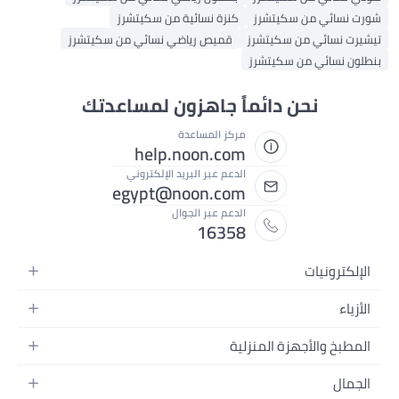
شورت نسائي من سكيتشرز
كنزة نسائية من سكيتشرز
تيشيرت نسائي من سكيتشرز
قميص رياضي نسائي من سكيتشرز
بنطلون نسائي من سكيتشرز
نحن دائماً جاهزون لمساعدتك
مركز المساعدة
help.noon.com
الدعم عبر البريد الإلكتروني
egypt@noon.com
الدعم عبر الجوال
16358
الإلكترونيات
الهواتف المتحركة
الأزياء
أجهزة التابلت
أزياء نسائية
المطبخ والأجهزة المنزلية
أجهزة الكمبيوتر المحمولة
أزياء رجالية
المطبخ وأدوات الطعام
الأجهزة المنزلية
الجمال
أزياء البنات