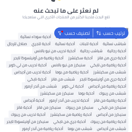
لم نعثر على ما تبحث عنه
تابع البحث فلدينا الكثير من المنتجات الأخرى التي ستعجبك!
البحث الشائع
ترتيب حسب
تصنيف حسب
أديداس سامبا
شباشب رجالية
بيركنستوك
أحذية سوداء نسائية
شباشب نسائية
أحذية للبنات
أحذية نسائية
أحذية للجري
صنادل للرجال
أحذية رجالية
شباشب رجالية
أحذية تدريب من نيو بالانس
أحذية جري من فانز
أحذية سكيتشرز
أحذية رياضية من أونيتسوكا تايجر
أحذية رياضية من نايكي
سنيكرز من نيو بالانس
أحذية تدريب من لي كوبر
شبشب من سكيتشرز
أحذية رياضية من بوما
أحذية تدريب من أديداس
أحذية جري من أونيتسوكا تايجر
شبشب من فانز
أحذية نايكي
أحذية رياضية من أديداس
أحذية لي كوبر
شبشب من أندر آرمور
شبشب من ريبوك
أحذية بوما
سنيكرز من سكيتشرز
أحذية رياضية من فانز
أحذية تدريب من أندر آرمور
أحذية أديداس
سنيكرز من نايكي
سنيكرز من ريبوك
سنيكرز من فانز
أحذية فانز
سنيكرز من أديداس
أحذية رياضية من سكيتشرز
أحذية تدريب من ريبوك
أحذية رياضية من ريبوك
أحذية جري من نايكي
سنيكرز من أونيتسوكا تايجر
شبشب من أديداس
شبشب من بوما
أحذية رياضية من أندر آرمور