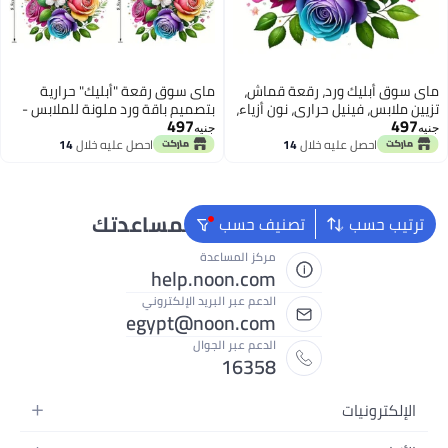
ماى سوق أبليك ورد، رقعة قماش،
ماى سوق رقعة "أبليك" حرارية
تزيين ملابس، فينيل حراري، نون أزياء،
بتصميم باقة ورد ملونة للملابس -
497
497
DIY patches.
ملصق فينيل قابل للكي للتيشرتات
جنيه
جنيه
والجينز.
احصل عليه خلال
14
احصل عليه خلال
14
اغسطس
اغسطس
نحن دائماً جاهزون لمساعدتك
ترتيب حسب
تصنيف حسب
مركز المساعدة
help.noon.com
الدعم عبر البريد الإلكتروني
egypt@noon.com
الدعم عبر الجوال
16358
الإلكترونيات
الهواتف المتحركة