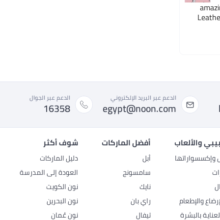
amazi
Leathe
الدعم عبر البريد الإلكتروني
الدعم عبر الجوال
16358
egypt@noon.com
بيبي والألعاب
أفضل الماركات
شوف أكثر
ل وإكسسواراتها
أبل
دليل الماركات
ات
سامسونج
العودة إلى المدرسة
ل
نايك
نون الكويت
رضاع والإطعام
راي بان
نون البحرين
عناية بالبشرة
تيفال
نون عُمان