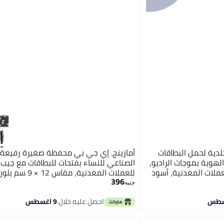
دية لحمل البطاقات
أمازينج. إي جي بي محفظة صغيرة رفيعة 
لهوية بموجات الراديو،
الصناعي للنساء بفتحات للبطاقات مع جيب
سم، جيب للعملات المعدنية، أسود
للعملات المعدنية، مقاس 2
396
موديل DW652e من امازينج اي جي بي
جنيه
احصل عليه خلال
9 اغسطس