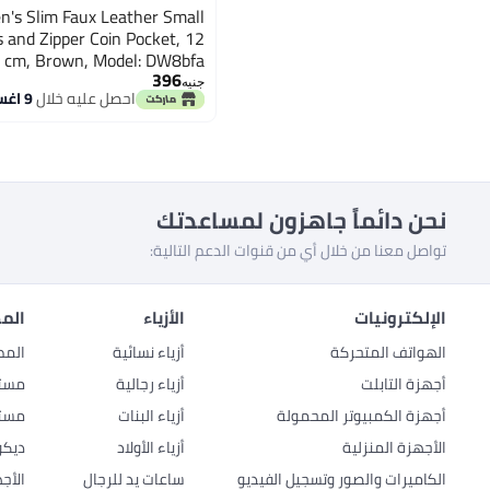
's Slim Faux Leather Small
s and Zipper Coin Pocket, 12
9 cm, Brown, Model: DW8bfa
396
جنيه
احصل عليه خلال
9 اغسطس
نحن دائماً جاهزون لمساعدتك
تواصل معنا من خلال أي من قنوات الدعم التالية:
الإلكترونيات
الأزياء
المط
الهواتف المتحركة
أزياء نسائية
المط
أجهزة التابلت
أزياء رجالية
مستل
أجهزة الكمبيوتر المحمولة
أزياء البنات
مستل
الأجهزة المنزلية
أزياء الأولاد
ديكو
الكاميرات والصور وتسجيل الفيديو
ساعات يد للرجال
الأج