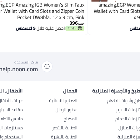
ng.EGP Amazing IGB Women's Slim Faux
amazing.EGP Women
r Wallet with Card Slots and Zipper Coin
Wallet with Card Slot
Pocket DW8bfa, 12 x 9 cm, Pink
x 
396
جنيه
احصل عليه خلال
9 اغسطس
مركز المساعدة
help.noon.com
بخ والأجهزة المنزلية
الجمال
الأطفال، ال
بخ وأدوات الطعام
العطور النسائية
عربات الأطفا
زمات السرير
عطور الرجال
مقاعد السيار
زمات الحمام
المكياج
ملابس الأطفا
رات المنازل
العناية بالشعر
مستلزمات الإ
هزة المنزلية
العناية بالبشرة
الاستحمام وال