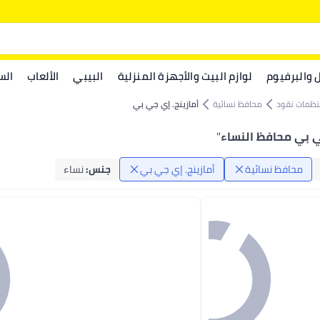
ل والبرفيوم
لوازم البيت والأجهزة المنزلية
البيبي
الألعاب
الس
نظمات نقود
محافظ نسائية
أمازينج. إي جي بي
ي بي محافظ النساء
"
محافظ نسائية
أمازينج. إي جي بي
جنس
:
نساء