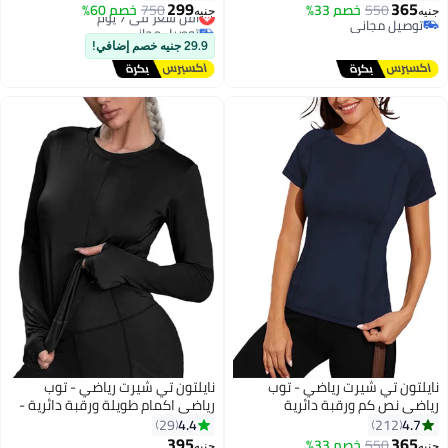
299
365
550
خصم 33%
750
أقل سعر في 7 يوم
خصم 60%
جنيه
جنيه
توصيل مجاني
توصيل مجاني
توصيل مجاني
أقل سعر في 7 يوم
29.9 جنيه خصم إضافي!
نايلتون تي شيرت رياضي - توب
نايلتون تي شيرت رياضي - توب
رياضي نص كم ورقبة دائرية
رياضي اكمام طويلة ورقبة دائرية -
للنساء
4.4
4.7
29
212
395
365
550
خصم 33%
جنيه
جنيه