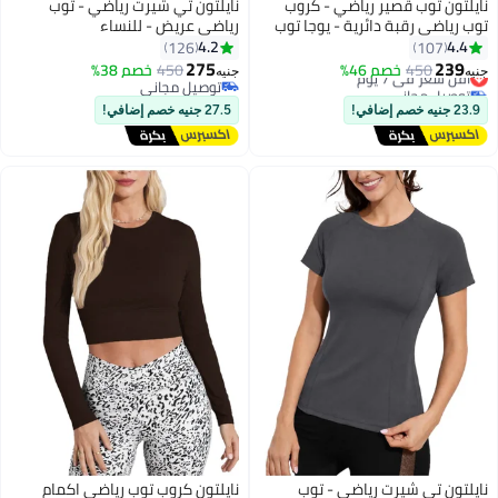
نايلتون توب قصير رياضي - كروب
نايلتون تي شيرت رياضي - توب
توب رياضي رقبة دائرية - يوجا توب
رياضي عريض - للنساء
للنساء
4.2
4.4
126
107
275
239
450
أقل سعر في 7 يوم
خصم 46%
450
خصم 38%
جنيه
جنيه
توصيل مجاني
توصيل مجاني
أقل سعر في 7 يوم
توصيل مجاني
23.9 جنيه خصم إضافي!
27.5 جنيه خصم إضافي!
نايلتون تي شيرت رياضي - توب
نايلتون كروب توب رياضي اكمام