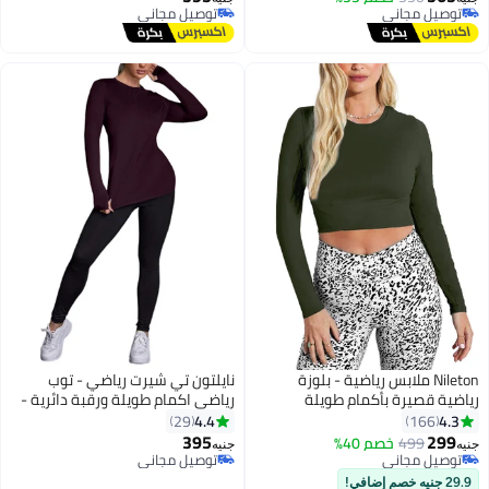
توصيل مجاني
توصيل مجاني
توصيل مجاني
توصيل مجاني
Nileton ملابس رياضية - بلوزة
نايلتون تي شيرت رياضي - توب
رياضية قصيرة بأكمام طويلة
رياضي اكمام طويلة ورقبة دائرية -
للنساء
4.4
4.3
29
166
395
299
499
خصم 40%
جنيه
جنيه
توصيل مجاني
توصيل مجاني
توصيل مجاني
توصيل مجاني
29.9 جنيه خصم إضافي!