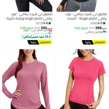
نايلتون تي شيرت رياضي - توب
نايلتون تي شيرت رياضي - توب
رياضي اكمام طويلة - للنساء
رياضي اكمام طويلة ورقبة دائرية -
للنساء
4.6
4.5
679
466
395
399
675
خصم 40%
650
أقل سعر في 7 يوم
خصم 39%
جنيه
جنيه
توصيل مجاني
توصيل مجاني
توصيل مجاني
أقل سعر في 7 يوم
39.5 جنيه خصم إضافي!