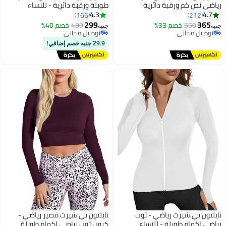
رياضي نص كم ورقبة دائرية
طويلة ورقبة دائرية - للنساء
4.3
4.7
166
212
299
365
550
خصم 33%
499
خصم 40%
جنيه
جنيه
توصيل مجاني
توصيل مجاني
توصيل مجاني
توصيل مجاني
29.9 جنيه خصم إضافي!
نايلتون تي شيرت رياضي - توب
نايلتون تي شيرت قصير رياضي -
رياضي اكمام طويلة - للنساء
كروب توب رياضي اكمام طويلة