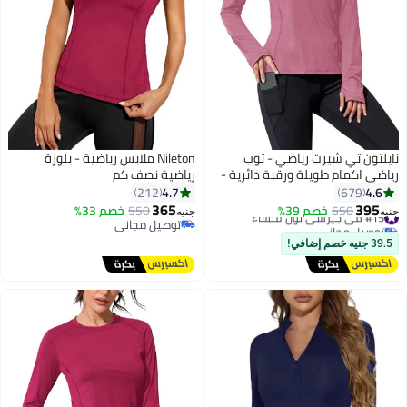
نايلتون تي شيرت رياضي - توب
Nileton ملابس رياضية - بلوزة
رياضي اكمام طويلة ورقبة دائرية -
رياضية نصف كم
للنساء
4.7
4.6
212
679
365
395
#15 في جيرسي نون للنساء
650
خصم 39%
550
خصم 33%
جنيه
جنيه
2
توصيل مجاني
توصيل مجاني
#15 في جيرسي نون للنساء
توصيل مجاني
39.5 جنيه خصم إضافي!