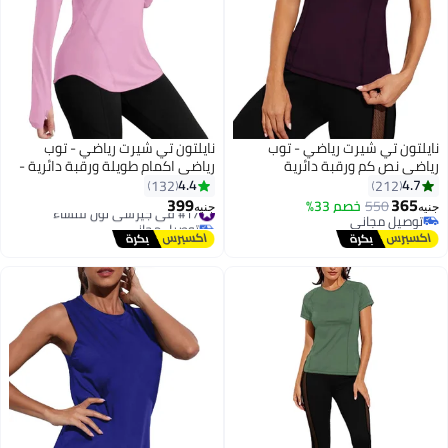
نايلتون تي شيرت رياضي - توب
نايلتون تي شيرت رياضي - توب
رياضي نص كم ورقبة دائرية
رياضي اكمام طويلة ورقبة دائرية -
للنساء
4.4
4.7
132
212
399
365
550
خصم 33%
#17 في جيرسي نون للنساء
جنيه
جنيه
توصيل مجاني
توصيل مجاني
توصيل مجاني
#17 في جيرسي نون للنساء