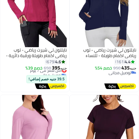
نايلتون تي شيرت رياضي - توب
نايلتون تي شيرت رياضي - توب
رياضي اكمام طويلة - للنساء
رياضي اكمام طويلة ورقبة دائرية -
للنساء
4.6
4.4
679
161
395
435
950
خصم 54%
650
أقل سعر في 7 يوم
خصم 39%
جنيه
جنيه
توصيل مجاني
توصيل مجاني
توصيل مجاني
أقل سعر في 7 يوم
39.5 جنيه خصم إضافي!