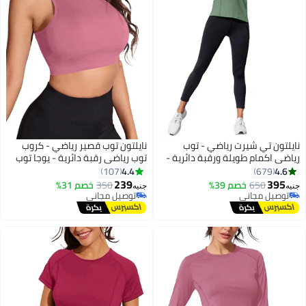
نايلتون تي شيرت رياضي - توب
نايلتون توب قصير رياضي - كروب
رياضي اكمام طويلة ورقبة دائرية -
توب رياضي رقبة دائرية - يوجا توب
للنساء
للنساء
4.4
4.6
107
679
239
395
650
خصم 39%
350
خصم 31%
جنيه
جنيه
توصيل مجاني
توصيل مجاني
توصيل مجاني
توصيل مجاني