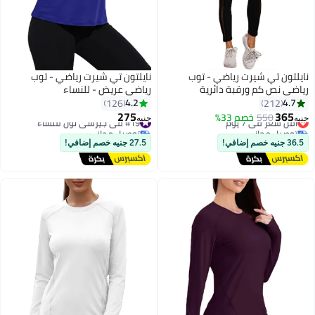
نايلتون تي شيرت رياضي - توب
نايلتون تي شيرت رياضي - توب
رياضي نص كم ورقبة دائرية
رياضي عريض - للنساء
4.2
4.7
126
212
275
365
550
أقل سعر في 7 يوم
خصم 33%
#19 في جيرسي نون للنساء
جنيه
جنيه
توصيل مجاني
توصيل مجاني
أقل سعر في 7 يوم
#19 في جيرسي نون للنساء
36.5 جنيه خصم إضافي!
27.5 جنيه خصم إضافي!