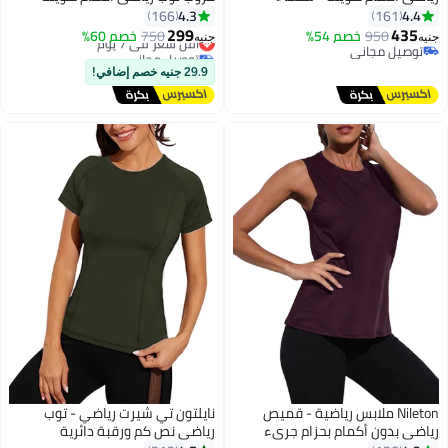
ورقبة دائرية - للنساء
4.3
4.4
166
161
299
435
950
خصم 54%
750
أقل سعر في 7 يوم
خصم 60%
جنيه
جنيه
توصيل مجاني
توصيل مجاني
توصيل مجاني
أقل سعر في 7 يوم
29.9 جنيه خصم إضافي!
Nileton ملابس رياضية - قميص
نايلتون تي شيرت رياضي - توب
رياضي بدون أكمام بحزام جريء
رياضي نص كم ورقبة دائرية