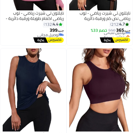
نايلتون تي شيرت رياضي - توب
نايلتون تي شيرت رياضي - توب
رياضي نص كم ورقبة دائرية
رياضي اكمام طويلة ورقبة دائرية -
للنساء
4.4
4.7
132
212
399
365
550
توصيل مجاني
خصم 33%
جنيه
جنيه
بتخلّص بسرعة
توصيل مجاني
توصيل مجاني
توصيل مجاني