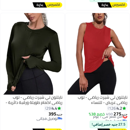
نايلتون تي شيرت رياضي - توب
نايلتون تي شيرت رياضي - توب
رياضي عريض - للنساء
رياضي اكمام طويلة ورقبة دائرية -
للنساء
4.4
4.2
29
126
395
275
450
أقل سعر في 7 يوم
خصم 38%
جنيه
جنيه
توصيل مجاني
توصيل مجاني
أقل سعر في 7 يوم
توصيل مجاني
27.5 جنيه خصم إضافي!