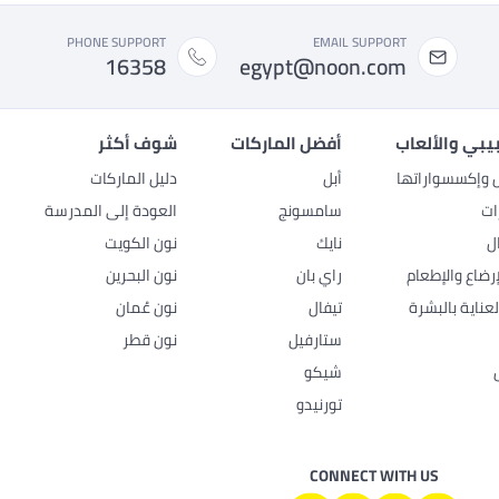
PHONE SUPPORT
EMAIL SUPPORT
16358
egypt@noon.com
بيبي والألعاب
أفضل الماركات
شوف أكثر
ل وإكسسواراتها
أبل
دليل الماركات
ات
سامسونج
العودة إلى المدرسة
ل
نايك
نون الكويت
رضاع والإطعام
راي بان
نون البحرين
عناية بالبشرة
تيفال
نون عُمان
ستارفيل
نون قطر
شيكو
تورنيدو
CONNECT WITH US