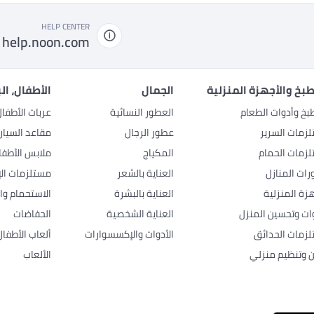
HELP CENTER
help.noon.com
بخ والأجهزة المنزلية
الجمال
الأطفال، ال
بخ وأدوات الطعام
العطور النسائية
عربات الأطفا
زمات السرير
عطور الرجال
مقاعد السيار
زمات الحمام
المكياج
ملابس الأطفا
رات المنازل
العناية بالشعر
مستلزمات الإ
هزة المنزلية
العناية بالبشرة
الاستحمام وال
وات وتحسين المنزل
العناية الشخصية
الحفاضات
زمات الحدائق
الأدوات والإكسسوارات
ألعاب الأطفال
ن وتنظيم منزلي
الألعاب