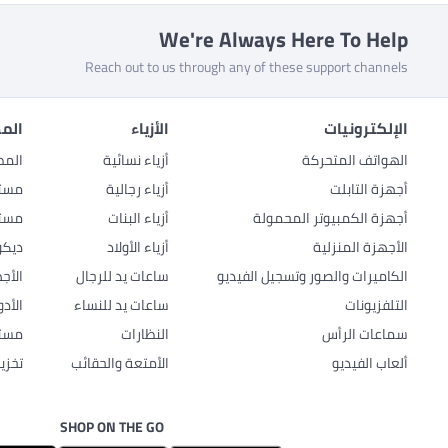
We're Always Here To Help
Reach out to us through any of these support channels
الإلكترونيات
الأزياء
المط
الهواتف المتحركة
أزياء نسائية
المط
أجهزة التابلت
أزياء رجالية
مستل
أجهزة الكمبيوتر المحمولة
أزياء البنات
مستل
الأجهزة المنزلية
أزياء الأولاد
ديكو
الكاميرات والصور وتسجيل الفيديو
ساعات يد للرجال
الأج
التلفزيونات
ساعات يد للنساء
الأد
سماعات الرأس
النظارات
مستل
ألعاب الفيديو
الأمتعة والحقائب
تخزي
SHOP ON THE GO