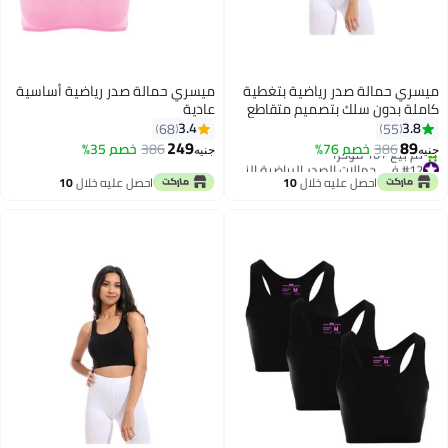
يسري حمالة صدر رياضية بتغطية
ميسري حمالة صدر رياضية أساسية
املة بدون سلك بتصميم متقاطع
عادية
ن الخلف أسود
3.4
3.8
68
55
#12 في حمالات الصدر الرياضية النسائية
249
89
386
خصم 76%
386
خصم 35%
تم بيع +10 مؤخرًا
نيه
جنيه
#12 في حمالات الصدر الرياضية النسائية
احصل عليه خلال
10
احصل عليه خلال
10
اغسطس
اغسطس