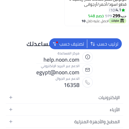
طع اسود/أحمر/أرجواني
4.1
10
299
579
خصم 48%
نيه
احصل عليه خلال
10
اغسطس
نحن دائماً جاهزون لمساعدتك
ترتيب حسب
تصنيف حسب
مركز المساعدة
help.noon.com
الدعم عبر البريد الإلكتروني
egypt@noon.com
الدعم عبر الجوال
16358
الإلكترونيات
الهواتف المتحركة
الأزياء
أجهزة التابلت
أزياء نسائية
المطبخ والأجهزة المنزلية
أجهزة الكمبيوتر المحمولة
أزياء رجالية