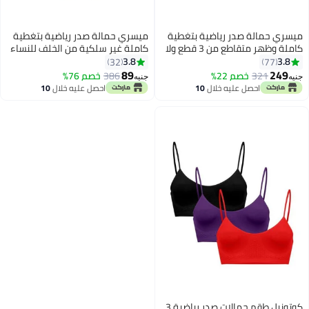
يسري حمالة صدر رياضية بتغطية
ميسري حمالة صدر رياضية بتغطية
كاملة وظهر متقاطع من 3 قطع ولا
كاملة غير سلكية من الخلف للنساء
حتوي على اسلاك أسود
-
3.8
3.8
32
77
89
249
321
خصم 22%
386
خصم 76%
نيه
جنيه
احصل عليه خلال
10
احصل عليه خلال
10
اغسطس
اغسطس
كوتونيل طقم حمالات صدر رياضية 3