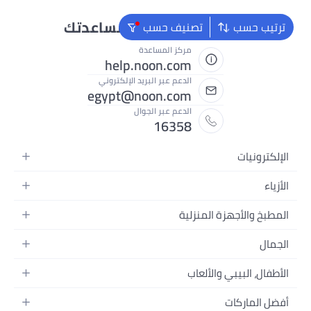
نحن دائماً جاهزون لمساعدتك
ترتيب حسب
تصنيف حسب
مركز المساعدة
help.noon.com
الدعم عبر البريد الإلكتروني
egypt@noon.com
الدعم عبر الجوال
16358
الإلكترونيات
الهواتف المتحركة
الأزياء
أجهزة التابلت
أزياء نسائية
المطبخ والأجهزة المنزلية
أجهزة الكمبيوتر المحمولة
أزياء رجالية
المطبخ وأدوات الطعام
الأجهزة المنزلية
الجمال
أزياء البنات
مستلزمات السرير
الكاميرات والصور وتسجيل الفيديو
العطور النسائية
أزياء الأولاد
الأطفال، البيبي والألعاب
مستلزمات الحمام
التلفزيونات
عطور الرجال
ساعات يد للرجال
عربات الأطفال وإكسسواراتها
ديكورات المنازل
سماعات الرأس
أفضل الماركات
المكياج
ساعات يد للنساء