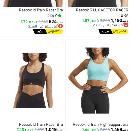
Reebok Id Train Racer Bra
Reebok S LUX VECTOR
4.0
1
1,
3,299
خصم 63%
624
2,249
خصم 72%
جنيه
سعر في السنة
أقل سعر في السنة
ل مجاني
توصيل مجاني
سعر في السنة
أقل سعر في السنة
Reebok Id Train Racer Bra
Reebok Id Train High Supp
1,019
1,
2,669
خصم 44%
1,899
خصم 46%
جنيه