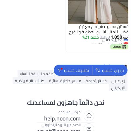
فستان سواريه شيفون مع ترتر
فضي للمناسابات و الخطوبة و الفرح
أقل سعر في 30 يوم
1,850
2,350
حريمي سهرة و حفلات
خصم 21%
جنيه
توصيل مجاني
أقل سعر في 30 يوم
البحث الشائع
ترتيب حسب
تصنيف حسب
فساتين
فستان ماكسي للنساء
قفطان
أطقم متناسقة للنساء
زي عربي
فستان أمومة
ملابس داخلية نسائية
كنزات بناتية رياضية
البيكيني
نحن دائماً جاهزون لمساعدتك
مركز المساعدة
help.noon.com
الدعم عبر البريد الإلكتروني