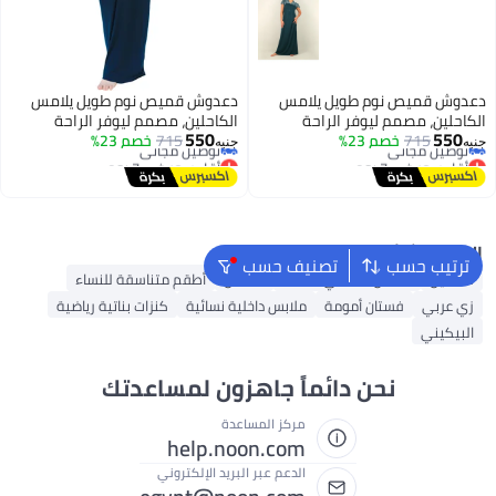
دعدوش قميص نوم طويل يلامس
دعدوش قميص نوم طويل يلامس
الكاحلين، مصمم ليوفر الراحة
الكاحلين، مصمم ليوفر الراحة
أقل سعر في 7 يوم
أقل سعر في 7 يوم
550
550
715
خصم 23%
والأناقة في آن واحد. يتميز بقصته
715
خصم 23%
والأناقة في آن واحد. يتميز بقصته
جنيه
جنيه
توصيل مجاني
توصيل مجاني
الانسيابية وتأخذ شكل الجسم تسمح
الانسيابية وتأخذ شكل الجسم تسمح
أقل سعر في 7 يوم
أقل سعر في 7 يوم
بحرية الحركة وتمنح شعوراً
بحرية الحركة وتمنح شعوراً
بالاسترخاء.
بالاسترخاء.
البحث الشائع
ترتيب حسب
تصنيف حسب
فساتين
فستان ماكسي للنساء
قفطان
أطقم متناسقة للنساء
زي عربي
فستان أمومة
ملابس داخلية نسائية
كنزات بناتية رياضية
البيكيني
نحن دائماً جاهزون لمساعدتك
مركز المساعدة
help.noon.com
الدعم عبر البريد الإلكتروني