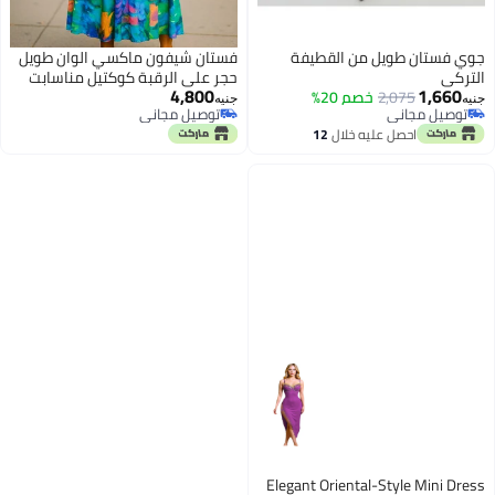
جوي فستان طويل من القطيفة
فستان شيفون ماكسي الوان طويل
التركي
حجر على الرقبة كوكتيل مناسابت
4,800
1,660
2,075
خصم 20%
حفلات
جنيه
جنيه
توصيل مجاني
توصيل مجاني
توصيل مجاني
توصيل مجاني
احصل عليه خلال
12
اغسطس
Elegant Oriental-Style Mini Dress