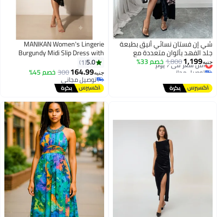
شي إن فستان نسائي أنيق بطبعة
MANIKAN Women's Lingerie
جلد الفهد بألوان متعددة مع
Burgundy Midi Slip Dress with
#5 في فساتين السهرة
1,199
1,800
خصم 33%
كشكشة ورقبة مربعة بدون أكمام
Black Lace Detail
5.0
1
أقل سعر في 7 يوم
جنيه
164.99
توصيل مجاني
300
خصم 45%
جنيه
#5 في فساتين السهرة
توصيل مجاني
توصيل مجاني