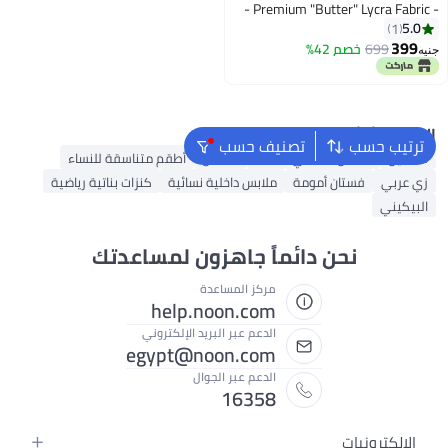
- Premium "Butter" Lycra Fabric -
with Gold Coin Embroidery - up to
5.0
1
75 KG
399
699
خصم 42%
جنيه
6
البحث الشائع
ترتيب حسب
تصنيف حسب
فساتين
فستان ماكسي للنساء
قفطان
أطقم متناسقة للنساء
زي عربي
فستان أمومة
ملابس داخلية نسائية
كنزات بناتية رياضية
البيكيني
نحن دائماً جاهزون لمساعدتك
مركز المساعدة
help.noon.com
الدعم عبر البريد الإلكتروني
egypt@noon.com
الدعم عبر الجوال
16358
الإلكترونيات