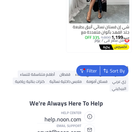
شي إن فستان نسائي أنيق بطبعة
جلد الفهد بألوان متعددة مع
#5 في فساتين السهرة
1,199
1,800
33% OFF
كشكشة ورقبة مربعة بدون أكمام
جنيه
أقل سعر في 7 يوم
توصيل مجاني
#5 في فساتين السهرة
Popular Searches
Filter
Sort By
فساتين
فستان ماكسي للنساء
قفطان
أطقم متناسقة للنساء
زي عربي
فستان أمومة
ملابس داخلية نسائية
كنزات بناتية رياضية
البيكيني
We're Always Here To Help
HELP CENTER
help.noon.com
EMAIL SUPPORT