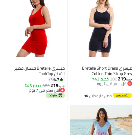
ميسري Bretelle Short Dress
ميسري Bretelle فستان قصير
Cotton Thin Strap Grey
القطن TankTop
219
386
خصم 43%
4.7
3
جنيه
أقل سعر في 7 يوم
219
386
خصم 43%
جنيه
توصيل مجاني
أقل سعر في 7 يوم
أقل سعر في 7 يوم
أقل سعر في 7 يوم
احصل عليه خلال
10
اغسطس