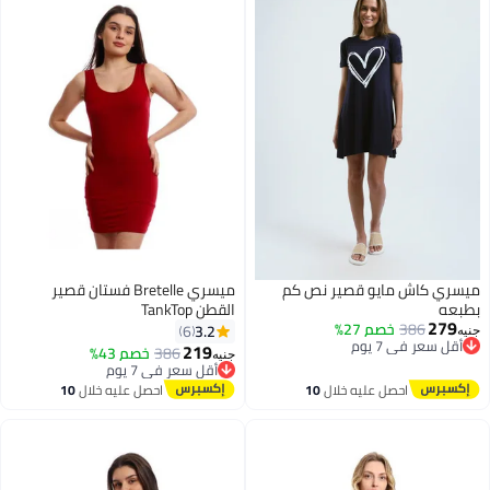
ميسري كاش مايو قصير نص كم
ميسري Bretelle فستان قصير
بطبعه
القطن TankTop
279
386
خصم 27%
3.2
6
جنيه
أقل سعر في 7 يوم
219
386
خصم 43%
جنيه
توصيل مجاني
أقل سعر في 7 يوم
أقل سعر في 7 يوم
توصيل مجاني
احصل عليه خلال
10
احصل عليه خلال
10
أقل سعر في 7 يوم
اغسطس
اغسطس