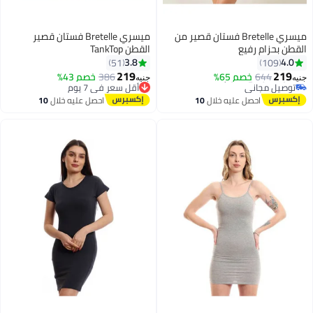
ميسري Bretelle فستان قصير من
ميسري Bretelle فستان قصير
القطن بحزام رفيع
القطن TankTop
3.8
4.0
51
109
#4 في فساتين قصيرة
219
219
644
أقل سعر في 7 يوم
خصم 65%
386
خصم 43%
جنيه
جنيه
توصيل مجاني
أقل سعر في 7 يوم
#4 في فساتين قصيرة
توصيل مجاني
احصل عليه خلال
10
احصل عليه خلال
10
أقل سعر في 7 يوم
اغسطس
اغسطس