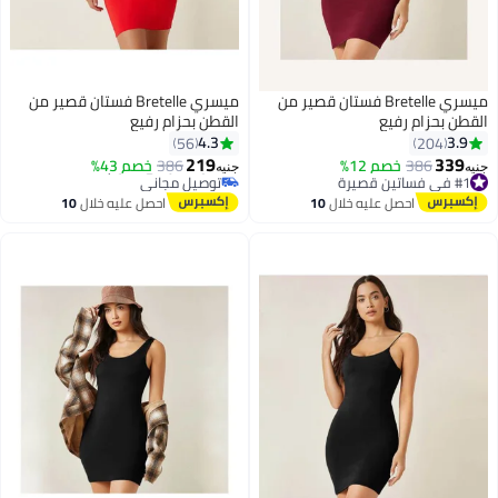
ميسري Bretelle فستان قصير من
ميسري Bretelle فستان قصير من
القطن بحزام رفيع
القطن بحزام رفيع
4.3
3.9
56
204
#2 في فساتين قصيرة
219
339
386
خصم 12%
386
أقل سعر في 7 يوم
خصم 43%
جنيه
جنيه
#1 في فساتين قصيرة
توصيل مجاني
توصيل مجاني
#2 في فساتين قصيرة
احصل عليه خلال
10
احصل عليه خلال
10
#1 في فساتين قصيرة
اغسطس
اغسطس