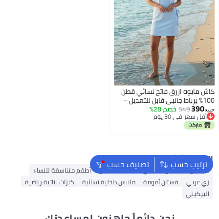
كاش مايوه ازرق فاتح نسائي قطن
100% برباط جانبي قابل للتعديل –
390
549
خصم 28%
فستان شاطئ صيفي مريح
جنيه
أقل سعر في 30 يوم
3
أقل سعر في 30 يوم
البحث الشائع
ترتيب حسب
تصنيف حسب
فساتين
فستان ماكسي للنساء
قفطان
أطقم متناسقة للنساء
زي عربي
فستان أمومة
ملابس داخلية نسائية
كنزات بناتية رياضية
البيكيني
نحن دائماً جاهزون لمساعدتك