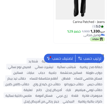
Carina Patched - Jeans
5.0
1
1,330
1,900
خصم 29%
جنيه
توصيل مجاني
توصيل مجاني
البحث الشائع
ترتيب حسب
تصنيف حسب
بلوزات
شورتات نسائية
ملابس سباحة نسائية
شنط يد
حمالة صدر رياضية
شباشب نسائية
تيشيرت نسائي
قميص نوم نسائي
جوارب طويلة
فساتين محتشمة
جلابية
حجاب
عبايات
فساتين
فستان ماكسي للنساء
قفطان
أطقم متناسقة للنساء
حقائب تيد بيكر
حقائب جيس
حقائب جيوردانو
حقائب دي كيه إن واي
حقائب كالفن كلاين
حقائب تومي هيلفيغر
نايك
أمريكان إيجل
خاتم
تعليقة
مجوهرات فاخرة
قلادة
زي عربي
فستان أمومة
ملابس داخلية نسائية
كنزات بناتية رياضية
البيكيني
جينز رجالي من أمريكان إيجل