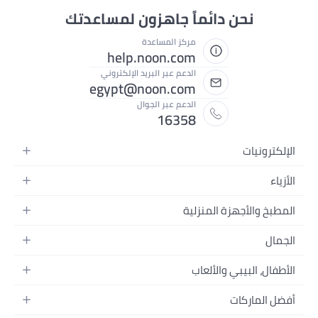
نحن دائماً جاهزون لمساعدتك
مركز المساعدة
help.noon.com
الدعم عبر البريد الإلكتروني
egypt@noon.com
الدعم عبر الجوال
16358
الإلكترونيات
الهواتف المتحركة
الأزياء
أجهزة التابلت
أزياء نسائية
المطبخ والأجهزة المنزلية
أجهزة الكمبيوتر المحمولة
أزياء رجالية
المطبخ وأدوات الطعام
الأجهزة المنزلية
الجمال
أزياء البنات
مستلزمات السرير
الكاميرات والصور وتسجيل الفيديو
العطور النسائية
أزياء الأولاد
الأطفال، البيبي والألعاب
مستلزمات الحمام
التلفزيونات
عطور الرجال
ساعات يد للرجال
عربات الأطفال وإكسسواراتها
ديكورات المنازل
سماعات الرأس
أفضل الماركات
المكياج
ساعات يد للنساء
مقاعد السيارات
الأجهزة المنزلية